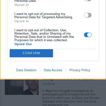
Personal Data.
Opted In
I want to opt-out of processing my
Personal Data for Targeted Advertising.
Opted In
Νεαρή γυναίκα από την Αιθιοπία έγινε viral με
I want to opt-out of Collection, Use,
τη φυσική ομορφιά της, δείτε την
Retention, Sale, and/or Sharing of my
Personal Data that Is Unrelated with the
εντυπωσιακή μεταμόρφωσή της
Purposes for which it was collected.
Opted Out
Μετά την αυθόρμητη φωτογραφία που την έκανε γνωστή, η
Ελίζαμπεθ Ντέστα εντυπωσίασε ξανά με μια λαμπερή
μεταμόρφωση
CONFIRM
ΣΉΜΕΡΑ
Πέρεζ Χίλτον: Τι λέει η
Data Deletion
Data Access
Privacy Policy
οικογένειά του μετά το
σοκαριστικό live στο TikTok
ΣΉΜΕΡΑ
Ο 48χρονος blogger νοσηλεύεται σε
νοσοκομείο μετά το περιστατικό που
έγινε στο σπίτι του - οι δικοί του ζητούν
σεβασμό στην ιδιωτικότητά του κατά
την ανάρρωσή του