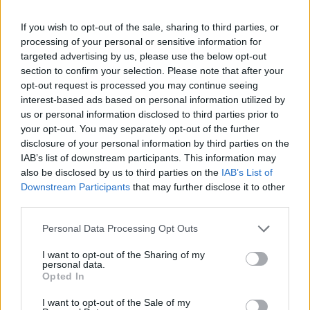
φωτογραφίες
ΣΉΜΕΡΑ
If you wish to opt-out of the sale, sharing to third parties, or
Στις εικόνες που ανέβασε ποζάρει με το
processing of your personal or sensitive information for
μαγιό της στα υπέροχα νερά της Πάρου
targeted advertising by us, please use the below opt-out
section to confirm your selection. Please note that after your
Γιώργος Λιάγκας και Μαρία
opt-out request is processed you may continue seeing
Αντωνά: Καλοκαιρινές
interest-based ads based on personal information utilized by
διακοπές στη Μύκονο με φόντο
us or personal information disclosed to third parties prior to
το Αιγαίο
your opt-out. You may separately opt-out of the further
ΣΉΜΕΡΑ
disclosure of your personal information by third parties on the
Το ζευγάρι απολαμβάνει τις
IAB’s list of downstream participants. This information may
καλοκαιρινές στιγμές πριν επιστρέψει
also be disclosed by us to third parties on the
IAB’s List of
στις υποχρεώσεις της Αθήνας
Downstream Participants
that may further disclose it to other
Η Αποστολία Ζώη σε παραλία:
third parties.
«Χαρούμενη, γεμάτη αλμύρα»
Personal Data Processing Opt Outs
ΣΉΜΕΡΑ
Οι φωτογραφίες που ανάρτησε στο
I want to opt-out of the Sharing of my
Instagram η Αποστολία Ζώη
personal data.
Opted In
I want to opt-out of the Sale of my