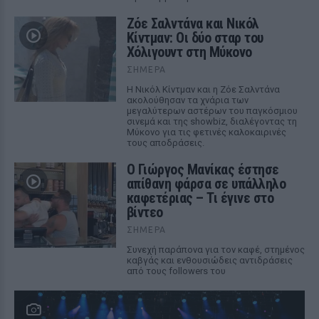
Ζόε Σαλντάνα και Νικόλ
Κίντμαν: Οι δύο σταρ του
Χόλιγουντ στη Μύκονο
ΣΉΜΕΡΑ
Η Νικόλ Κίντμαν και η Ζόε Σαλντάνα
ακολούθησαν τα χνάρια των
μεγαλύτερων αστέρων του παγκόσμιου
σινεμά και της showbiz, διαλέγοντας τη
Μύκονο για τις φετινές καλοκαιρινές
τους αποδράσεις.
Ο Γιώργος Μανίκας έστησε
απίθανη φάρσα σε υπάλληλο
καφετέριας – Τι έγινε στο
βίντεο
ΣΉΜΕΡΑ
Συνεχή παράπονα για τον καφέ, στημένος
καβγάς και ενθουσιώδεις αντιδράσεις
από τους followers του