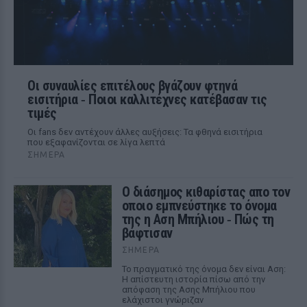
Οι συναυλίες επιτέλους βγάζουν φτηνά
εισιτήρια ‑ Ποιοι καλλιτέχνες κατέβασαν τις
τιμές
Οι fans δεν αντέχουν άλλες αυξήσεις: Τα φθηνά εισιτήρια
που εξαφανίζονται σε λίγα λεπτά
ΣΉΜΕΡΑ
Ο διάσημος κιθαρίστας απο τον
οποιο εμπνεύστηκε το όνομα
της η Αση Μπήλιου ‑ Πώς τη
βάφτισαν
ΣΉΜΕΡΑ
Το πραγματικό της όνομα δεν είναι Αση:
Η απίστευτη ιστορία πίσω από την
απόφαση της Ασης Μπήλιου που
ελάχιστοι γνώριζαν