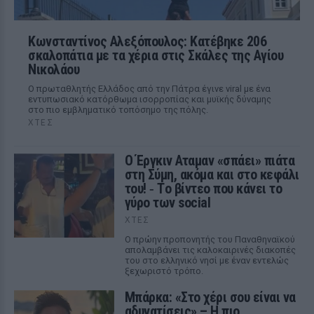
Κωνσταντίνος Αλεξόπουλος: Κατέβηκε 206
σκαλοπάτια με τα χέρια στις Σκάλες της Αγίου
Νικολάου
Ο πρωταθλητής Ελλάδος από την Πάτρα έγινε viral με ένα
εντυπωσιακό κατόρθωμα ισορροπίας και μυϊκής δύναμης
στο πιο εμβληματικό τοπόσημο της πόλης.
ΧΤΕΣ
Ο Έργκιν Αταμαν «σπάει» πιάτα
στη Σύμη, ακόμα και στο κεφάλι
του! ‑ Tο βίντεο που κάνει το
γύρο των social
ΧΤΕΣ
Ο πρώην προπονητής του Παναθηναϊκού
απολαμβάνει τις καλοκαιρινές διακοπές
του στο ελληνικό νησί με έναν εντελώς
ξεχωριστό τρόπο.
Μπάρκα: «Στο χέρι σου είναι να
αδυνατίσεις» – Η πιο