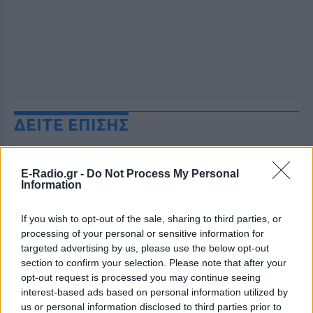
ΔΕΙΤΕ ΕΠΙΣΗΣ
ΣΤΗΝ ΙΔΙΑ ΚΑΤΗΓΟΡΙΑ
E-Radio.gr -
Do Not Process My Personal
Information
«Θέλω τον μπαμπά μου»: Το
βίντεο της μεθυσμένης οδηγού
If you wish to opt-out of the sale, sharing to third parties, or
που σκότωσε νύφη ώρες μετά
τον γάμο της
processing of your personal or sensitive information for
targeted advertising by us, please use the below opt-out
ΧΤΕΣ
section to confirm your selection. Please note that after your
Η Jamie Lee Komoroski, με αλκοόλ
opt-out request is processed you may continue seeing
τριπλάσιο του νόμιμου ορίου, έπεσε
interest-based ads based on personal information utilized by
πάνω στο golf cart των νεόνυμφων στο
Folly Beach - τώρα νέο υλικό από το
us or personal information disclosed to third parties prior to