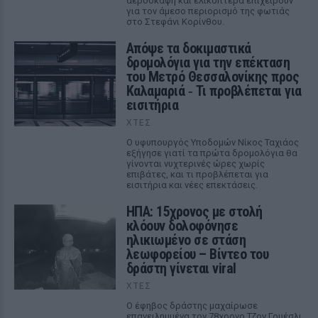
αεροσκάφη και ελικόπτερα επιχειρούν
για τον άμεσο περιορισμό της φωτιάς
στο Στεφάνι Κορίνθου.
Απόψε τα δοκιμαστικά
δρομολόγια για την επέκταση
του Μετρό Θεσσαλονίκης προς
Καλαμαριά ‑ Τι προβλέπεται για
εισιτήρια
ΧΤΕΣ
Ο υφυπουργός Υποδομών Νίκος Ταχιάος
εξήγησε γιατί τα πρώτα δρομολόγια θα
γίνονται νυχτερινές ώρες χωρίς
επιβάτες, και τι προβλέπεται για
εισιτήρια και νέες επεκτάσεις.
ΗΠΑ: 15χρονος με στολή
κλόουν δολοφόνησε
ηλικιωμένο σε στάση
λεωφορείου – Βίντεο του
δράστη γίνεται viral
ΧΤΕΣ
Ο έφηβος δράστης μαχαίρωσε
επανειλημμένα τον 78χρονο Τζον Γουέσλι