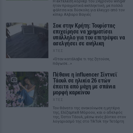
Η εκτέλεση κόρνερ του 24χρονου winger
ήταν πραγματικά εκπληκτική, με πολλά
φάλτσα και δύσκολη για έλεγχο από τον
κίπερ Αλβαρο Βαγιές
Σοκ στην Κρήτη: Τουρίστας
επιχείρησε να χρηματίσει
υπάλληλο για του επιτρέψει να
ασελγήσει σε ανήλικη
ΧΤΕΣ
«Όταν κατάλαβε τι της ζητούσε,
πάγωσε...»
Πέθανε η influencer Σίντνεϊ
Τάουλ σε ηλικία 26 ετών
έπειτα από μάχη με σπάνια
μορφή καρκίνου
ΧΤΕΣ
Τον θάνατο της ανακοίνωσε η μητέρα
της, Ελίζαμπεθ Μόροου, και ο αδελφός
της, Όστιν Τάουλ, μέσω ενός βίντεο στον
λογαριασμό της στο TikTok την Τετάρτη