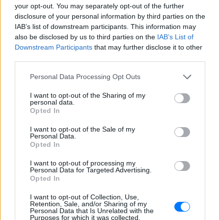
αστυνομικό τμήμα αποκαλύπτει τη
your opt-out. You may separately opt-out of the further
συμπεριφορά της λίγο μετά τη μοιραία
σύγκρουση
disclosure of your personal information by third parties on the
IAB’s list of downstream participants. This information may
Τροχαίο στις Σέρρες: «Έχασα τη
also be disclosed by us to third parties on the
IAB’s List of
γυναίκα και το παιδί μου, τα
Downstream Participants
that may further disclose it to other
έχασα όλα» ‑ Ο πόνος του
third parties.
πατέρα
ΧΤΕΣ
Personal Data Processing Opt Outs
Μητέρα 43 ετών και ο 21χρονος γιος της
I want to opt-out of the Sharing of my
σκοτώθηκαν σε μετωπική σύγκρουση με
personal data.
φορτηγό στην επαρχιακή οδό Αμφίπολης
Opted In
– Δράμας, κοντά στην Παλαιοκώμη.
Καταδίωξη στο κέντρο της
I want to opt-out of the Sale of my
Personal Data.
Θεσσαλονίκης: Έσπασαν το
Opted In
τζάμι του οδηγού – «Μην κάνεις
μ@@@», του φώναζαν
I want to opt-out of processing my
Personal Data for Targeted Advertising.
ΧΤΕΣ
Opted In
Εξαιτίας των υψηλών ταχυτήτων το
λευκό όχημα έχασε τον έλεγχο και
I want to opt-out of Collection, Use,
καρφώθηκε πάνω σε κολονάκια.
Retention, Sale, and/or Sharing of my
Personal Data that Is Unrelated with the
Purposes for which it was collected.