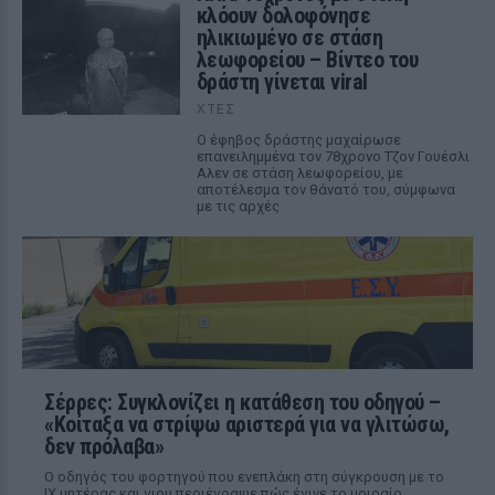
κλόουν δολοφόνησε
ηλικιωμένο σε στάση
λεωφορείου – Βίντεο του
δράστη γίνεται viral
ΧΤΕΣ
Ο έφηβος δράστης μαχαίρωσε
επανειλημμένα τον 78χρονο Τζον Γουέσλι
Αλεν σε στάση λεωφορείου, με
αποτέλεσμα τον θάνατό του, σύμφωνα
με τις αρχές
Σέρρες: Συγκλονίζει η κατάθεση του οδηγού –
«Κοίταξα να στρίψω αριστερά για να γλιτώσω,
δεν πρόλαβα»
Ο οδηγός του φορτηγού που ενεπλάκη στη σύγκρουση με το
ΙΧ μητέρας και γιου περιέγραψε πώς έγινε το μοιραίο