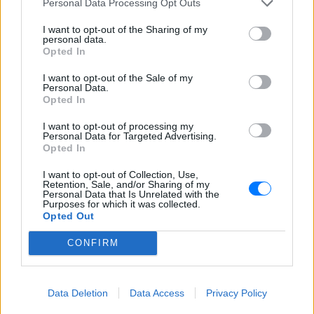
Personal Data Processing Opt Outs
που σκότωσε νύφη ώρες μετά
τον γάμο της
I want to opt-out of the Sharing of my
personal data.
ΧΤΕΣ
Opted In
Η Jamie Lee Komoroski, με αλκοόλ
τριπλάσιο του νόμιμου ορίου, έπεσε
I want to opt-out of the Sale of my
πάνω στο golf cart των νεόνυμφων στο
Personal Data.
Folly Beach - τώρα νέο υλικό από το
Opted In
αστυνομικό τμήμα αποκαλύπτει τη
συμπεριφορά της λίγο μετά τη μοιραία
σύγκρουση
I want to opt-out of processing my
Personal Data for Targeted Advertising.
Τροχαίο στις Σέρρες: «Έχασα τη
Opted In
γυναίκα και το παιδί μου, τα
I want to opt-out of Collection, Use,
έχασα όλα» ‑ Ο πόνος του
Retention, Sale, and/or Sharing of my
πατέρα
Personal Data that Is Unrelated with the
Purposes for which it was collected.
ΧΤΕΣ
Opted Out
Μητέρα 43 ετών και ο 21χρονος γιος της
σκοτώθηκαν σε μετωπική σύγκρουση με
CONFIRM
φορτηγό στην επαρχιακή οδό Αμφίπολης
– Δράμας, κοντά στην Παλαιοκώμη.
Καταδίωξη στο κέντρο της
Data Deletion
Data Access
Privacy Policy
Θεσσαλονίκης: Έσπασαν το