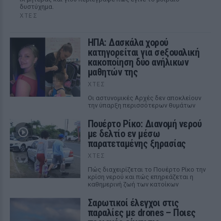
δυστύχημα.
ΧΤΕΣ
ΗΠΑ: Δασκάλα χορού
κατηγορείται για σeξουαλική
κακοποίηση δύο ανήλικων
μαθητών της
ΧΤΕΣ
Οι αστυνομικές Αρχές δεν αποκλείουν
την ύπαρξη περισσότερων θυμάτων
Πουέρτο Ρίκο: Διανομή νερού
με δελτίο εν μέσω
παρατεταμένης ξηρασίας
ΧΤΕΣ
Πώς διαχειρίζεται το Πουέρτο Ρίκο την
κρίση νερού και πώς επηρεάζεται η
καθημερινή ζωή των κατοίκων
Σαρωτικοί έλεγχοι στις
παραλίες με drones – Ποιες