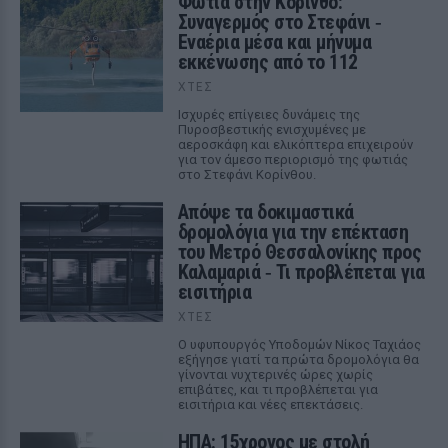
Φωτιά στην Κόρινθο:
Συναγερμός στο Στεφάνι ‑
Εναέρια μέσα και μήνυμα
εκκένωσης από το 112
ΧΤΕΣ
Ισχυρές επίγειες δυνάμεις της
Πυροσβεστικής ενισχυμένες με
αεροσκάφη και ελικόπτερα επιχειρούν
για τον άμεσο περιορισμό της φωτιάς
στο Στεφάνι Κορίνθου.
Απόψε τα δοκιμαστικά
δρομολόγια για την επέκταση
του Μετρό Θεσσαλονίκης προς
Καλαμαριά ‑ Τι προβλέπεται για
εισιτήρια
ΧΤΕΣ
Ο υφυπουργός Υποδομών Νίκος Ταχιάος
εξήγησε γιατί τα πρώτα δρομολόγια θα
γίνονται νυχτερινές ώρες χωρίς
επιβάτες, και τι προβλέπεται για
εισιτήρια και νέες επεκτάσεις.
ΗΠΑ: 15χρονος με στολή