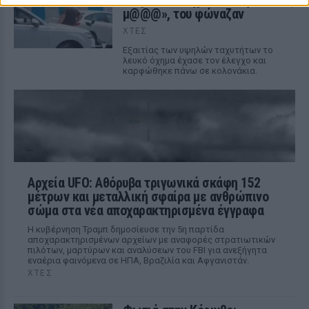
τζάμι του οδηγού – «Μην κάνεις
μ@@@», του φώναζαν
ΧΤΕΣ
Εξαιτίας των υψηλών ταχυτήτων το
λευκό όχημα έχασε τον έλεγχο και
καρφώθηκε πάνω σε κολονάκια.
Αρχεία UFO: Αθόρυβα τριγωνικά σκάφη 152
μέτρων και μεταλλική σφαίρα με ανθρώπινο
σώμα στα νέα αποχαρακτηρισμένα έγγραφα
Η κυβέρνηση Τραμπ δημοσίευσε την 5η παρτίδα
αποχαρακτηρισμένων αρχείων με αναφορές στρατιωτικών
πιλότων, μαρτύρων και αναλύσεων του FBI για ανεξήγητα
εναέρια φαινόμενα σε ΗΠΑ, Βραζιλία και Αφγανιστάν.
ΧΤΕΣ