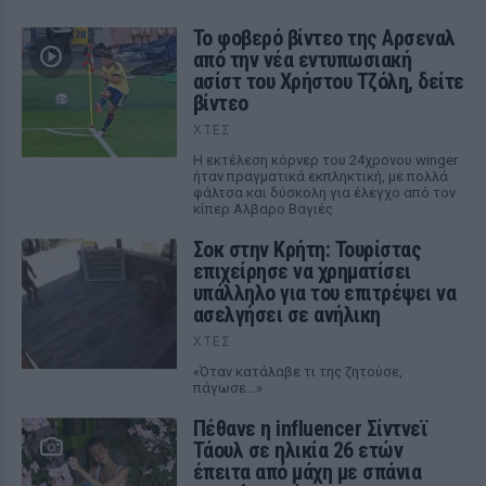
Το φοβερό βίντεο της Αρσεναλ
από την νέα εντυπωσιακή
ασίστ του Χρήστου Τζόλη, δείτε
βίντεο
ΧΤΕΣ
Η εκτέλεση κόρνερ του 24χρονου winger
ήταν πραγματικά εκπληκτική, με πολλά
φάλτσα και δύσκολη για έλεγχο από τον
κίπερ Αλβαρο Βαγιές
Σοκ στην Κρήτη: Τουρίστας
επιχείρησε να χρηματίσει
υπάλληλο για του επιτρέψει να
ασελγήσει σε ανήλικη
ΧΤΕΣ
«Όταν κατάλαβε τι της ζητούσε,
πάγωσε...»
Πέθανε η influencer Σίντνεϊ
Τάουλ σε ηλικία 26 ετών
έπειτα από μάχη με σπάνια