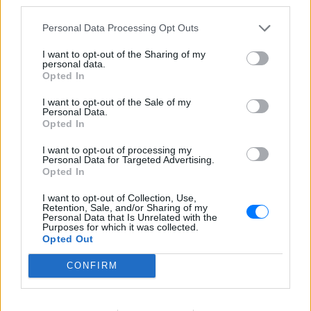
third parties.
2026‑2027: Ποια ΑΦΜ
υποβάλλουν αιτήσεις σήμερα
Personal Data Processing Opt Outs
(9/8) – Όλα όσα πρέπει να
ξέρετε
I want to opt-out of the Sharing of my
personal data.
ΠΡΙΝ 10 ΏΡΕΣ
Opted In
Η προθεσμία υποβολής αιτήσεων λήγει
στις 21 Αυγούστου 2026, με επιδότηση
I want to opt-out of the Sale of my
έως 600 ευρώ ανάλογα με την κατηγορία
Personal Data.
δικαιούχου και την περίοδο διαμονής.
Opted In
I want to opt-out of processing my
Personal Data for Targeted Advertising.
Opted In
I want to opt-out of Collection, Use,
Retention, Sale, and/or Sharing of my
Personal Data that Is Unrelated with the
Purposes for which it was collected.
4χρονος στην Πάρο: Ανθρωποκτονία από
Opted Out
αμέλεια στο beach bar ‑ Τι έδειξε η έρευνα
CONFIRM
Γονείς και ιδιοκτήτης του beach bar στη φημισμένη παραλία
της Πάρου αντιμετωπίζουν κατηγορίες μετά τον πνιγμό του
μικρού παιδιού σε πισίνα - ο ιδιοκτήτης, δηλωμένος ως
ναυαγοσώστης, παραπέμπεται στον εισαγγελέα