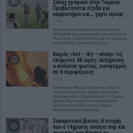
Σαλάχ γράφουν στην Τουρκία:
Προβλέπονται έξοδα για
κομμωτήρια και... χαρτί υγείας
ΧΤΕΣ
Οι Τούρκοί αναφέρουν τα οικονομικά
δεδομένα της μεταγραφής του Αιγύπτιου
σταρ στην Τραμπζονσπόρ και τα νούμερα
που βγάζουν, προκαλούν ίλιγγο
Καιρός «hot – dry – windy» τις
επόμενες 48 ώρες: Αυξημένος
ο κίνδυνος φωτιάς, συναγερμός
σε 6 περιφέρειες
ΧΤΕΣ
Το επόμενο 48ωρο, επομένως, απαιτεί
αυξημένη προσοχή, καθώς οι υψηλές
θερμοκρασίες, η ξηρασία και οι ισχυροί
άνεμοι δημιουργούν ένα περιβάλλον
ιδιαίτερα ευνοϊκό για την ταχεία
εξάπλωση μιας πυρκαγιάς
Σοκαριστικό βίντεο: Η στιγμή
που ο 14χρονος ανοίγει πυρ και
σκορπάει τον θάνατο σε