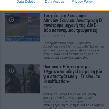
Data Deletion
Data Access
Privacy Policy
ΠΡΙΝ 10 ΏΡΕΣ
Τροχαίο στη λεωφόρο
Αθηνών‑Σουνίου: Αναστροφή ΙΧ
συνέτριψε μηχανή της ΔΙΑΣ ‑
Δύο αστυνομικοί τραυματίες
ΠΡΙΝ 10 ΏΡΕΣ
Το περιστατικό σημειώθηκε στο
Λαγονήσι, κοντά στην παραλία Πεύκο - το
ενοικιαζόμενο όχημα επέβαιναν τέσσερα
άτομα, ενώ η κατάσταση ενός εκ των
τραυματιών εμπνέει ανησυχία.
Ουκρανία: Βίντεο σοκ με
19χρονο να οδηγείται με τη βία
για επιστράτευση ‑ Τι είναι το
«busification»
ΧΤΕΣ
Βίντεο που φέρεται να δείχνει βίαιη
μεταφορά άνδρα για στρατιωτική
επιστράτευση στην Ουκρανία
επαναφέρει τη συζήτηση για το λεγόμενο
«busification».