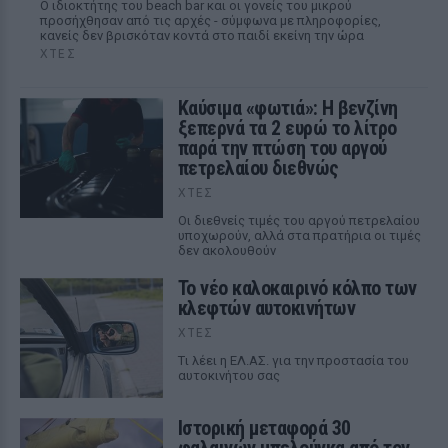
Ο ιδιοκτήτης του beach bar και οι γονείς του μικρού
προσήχθησαν από τις αρχές - σύμφωνα με πληροφορίες,
κανείς δεν βρισκόταν κοντά στο παιδί εκείνη την ώρα
ΧΤΕΣ
Καύσιμα «φωτιά»: Η βενζίνη
ξεπερνά τα 2 ευρώ το λίτρο
παρά την πτώση του αργού
πετρελαίου διεθνώς
ΧΤΕΣ
Οι διεθνείς τιμές του αργού πετρελαίου
υποχωρούν, αλλά στα πρατήρια οι τιμές
δεν ακολουθούν
Το νέο καλοκαιρινό κόλπο των
κλεφτών αυτοκινήτων
ΧΤΕΣ
Tι λέει η ΕΛ.ΑΣ. για την προστασία του
αυτοκινήτου σας
Ιστορική μεταφορά 30