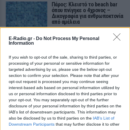
Πάρος: Κλειστό το beach bar
όπου πνίγηκε ο 4χρονος –
Δικογραφία για ανθρωποκτονία
από αμέλεια
ΠΡΙΝ 10 ΏΡΕΣ
Ο ιδιοκτήτης της επιχείρησης κρατείται
E-Radio.gr -
Do Not Process My Personal
και αναμένεται να οδηγηθεί στον
Information
εισαγγελέα, ενώ οι γονείς του παιδιού
αφέθηκαν ελεύθεροι μετά τη
σχηματισθείσα δικογραφία.
If you wish to opt-out of the sale, sharing to third parties, or
processing of your personal or sensitive information for
Πανικός στο αεροδρόμιο της
targeted advertising by us, please use the below opt-out
Ατλάντα: Εκκενώθηκε
section to confirm your selection. Please note that after your
αεροσκάφος με τσουλήθρες
opt-out request is processed you may continue seeing
έκτακτης ανάγκης
interest-based ads based on personal information utilized by
ΠΡΙΝ 10 ΏΡΕΣ
us or personal information disclosed to third parties prior to
Πτήση με προορισμό το Ορλάντο
your opt-out. You may separately opt-out of the further
επέστρεψε εκτάκτως στην Ατλάντα
disclosure of your personal information by third parties on the
μετά από αναφορές για καπνό στο
πιλοτήριο - 199 επιβάτες εγκατέλειψαν
IAB’s list of downstream participants. This information may
το Boeing 757 στον τροχόδρομο.
also be disclosed by us to third parties on the
IAB’s List of
Downstream Participants
that may further disclose it to other
Τουρισμός για Όλους