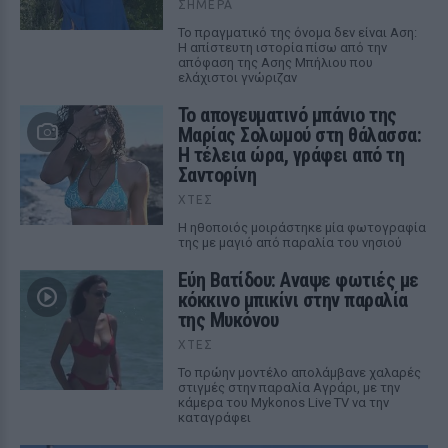
ΣΉΜΕΡΑ
Το πραγματικό της όνομα δεν είναι Αση:
Η απίστευτη ιστορία πίσω από την
απόφαση της Ασης Μπήλιου που
ελάχιστοι γνώριζαν
Το απογευματινό μπάνιο της
Μαρίας Σολωμού στη θάλασσα:
Η τέλεια ώρα, γράφει από τη
Σαντορίνη
ΧΤΕΣ
Η ηθοποιός μοιράστηκε μία φωτογραφία
της με μαγιό από παραλία του νησιού
Εύη Βατίδου: Αναψε φωτιές με
κόκκινο μπικίνι στην παραλία
της Μυκόνου
ΧΤΕΣ
Το πρώην μοντέλο απολάμβανε χαλαρές
στιγμές στην παραλία Αγράρι, με την
κάμερα του Mykonos Live TV να την
καταγράφει