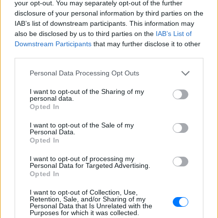
your opt-out. You may separately opt-out of the further
Γαρυφαλλιά Καληφώνη:
disclosure of your personal information by third parties on the
Διακοπές σε Κουφονήσια και
IAB’s list of downstream participants. This information may
Πάρο, χωρίς τον Χρήστο
Μάστορα – Δείτε τις
also be disclosed by us to third parties on the
IAB’s List of
φωτογραφίες
Downstream Participants
that may further disclose it to other
third parties.
ΣΉΜΕΡΑ
Στις εικόνες που ανέβασε ποζάρει με το
Personal Data Processing Opt Outs
μαγιό της στα υπέροχα νερά της Πάρου
I want to opt-out of the Sharing of my
Γιώργος Λιάγκας και Μαρία
personal data.
Αντωνά: Καλοκαιρινές
Opted In
διακοπές στη Μύκονο με φόντο
το Αιγαίο
I want to opt-out of the Sale of my
Personal Data.
ΣΉΜΕΡΑ
Opted In
Το ζευγάρι απολαμβάνει τις
καλοκαιρινές στιγμές πριν επιστρέψει
I want to opt-out of processing my
Personal Data for Targeted Advertising.
στις υποχρεώσεις της Αθήνας
Opted In
Η Αποστολία Ζώη σε παραλία:
«Χαρούμενη, γεμάτη αλμύρα»
I want to opt-out of Collection, Use,
Retention, Sale, and/or Sharing of my
Personal Data that Is Unrelated with the
ΣΉΜΕΡΑ
Purposes for which it was collected.