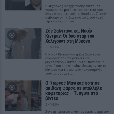
Ο 48χρονος blogger νοσηλεύεται σε
νοσοκομείο μετά το περιστατικό που
έγινε στο σπίτι του - οι δικοί του ζητούν
σεβασμό στην ιδιωτικότητά του κατά
την ανάρρωσή του
Ζόε Σαλντάνα και Νικόλ
Κίντμαν: Οι δύο σταρ του
Χόλιγουντ στη Μύκονο
ΣΉΜΕΡΑ
Η Νικόλ Κίντμαν και η Ζόε Σαλντάνα
ακολούθησαν τα χνάρια των
μεγαλύτερων αστέρων του παγκόσμιου
σινεμά και της showbiz, διαλέγοντας τη
Μύκονο για τις φετινές καλοκαιρινές
τους αποδράσεις.
Ο Γιώργος Μανίκας έστησε
απίθανη φάρσα σε υπάλληλο
καφετέριας – Τι έγινε στο
βίντεο
ΣΉΜΕΡΑ
Συνεχή παράπονα για τον καφέ, στημένος