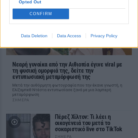
Οι φωτογραφίες που ανάρτησε στο
Opted Out
Instagram η Αποστολία Ζώη
CONFIRM
Data Deletion
Data Access
Privacy Policy
Νεαρή γυναίκα από την Αιθιοπία έγινε viral με
τη φυσική ομορφιά της, δείτε την
εντυπωσιακή μεταμόρφωσή της
Μετά την αυθόρμητη φωτογραφία που την έκανε γνωστή, η
Ελίζαμπεθ Ντέστα εντυπωσίασε ξανά με μια λαμπερή
μεταμόρφωση
ΣΉΜΕΡΑ
Πέρεζ Χίλτον: Τι λέει η
οικογένειά του μετά το
σοκαριστικό live στο TikTok
ΣΉΜΕΡΑ