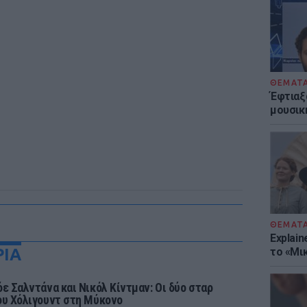
ΘΕΜΑΤ
Έφτιαξ
μουσική
ΘΕΜΑΤ
Explain
ΡΙΑ
το «Μικ
όε Σαλντάνα και Νικόλ Κίντμαν: Οι δύο σταρ
ου Χόλιγουντ στη Μύκονο