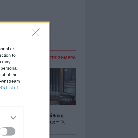
sonal or
ection to
ΔΙΑΒΑΣΤΕ ΣΗΜΕΡΑ
ou may
 personal
out of the
 downstream
B’s List of
LE
γος Μανίκας έστησε απίθανη
σε υπάλληλο καφετέριας – Τι
το βίντεο