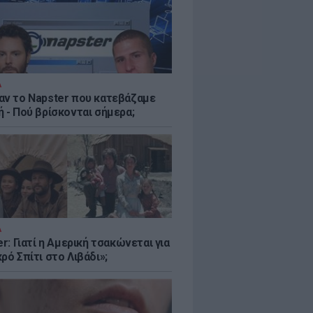
Α
αν το Napster που κατεβάζαμε
 - Πού βρίσκονται σήμερα;
Α
er: Γιατί η Αμερική τσακώνεται για
ρό Σπίτι στο Λιβάδι»;