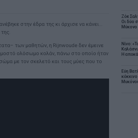
Ζόε Σαλ
Οι δύο 
ανέβηκε στην έδρα της κι άρχισε να κάνει...
Μύκονο
 της.
Νίνο: «
ατα– των μαθητών, η Rijnwoude δεν έμεινε
Καλάσνι
ρμοστό ολόσωμο κολάν, πάνω στο οποίο ήταν
Η αποκά
ώμα με τον σκελετό και τους μύες που το
Εύη Βατ
κόκκινο 
Μυκόνο