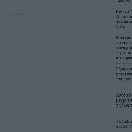
πρωινό
Βίντεο:
ΔΙΑΦΗΜΙΣΗ
Δημοκρα
γυναίκε
ξύλο
Μυστράς
το κίνη
συνήγορ
τη σορό
καταψύ
Σήμερα 
εσωτερι
που αυτ
Αυτό εί
μέχρι τ
τη ζωή 
Τα ζώδια
ευνοεί 