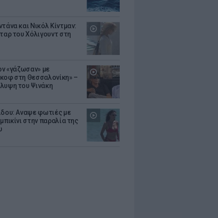
ντάνα και Νικόλ Κίντμαν:
σταρ του Χόλιγουντ στη
Τον «γάζωσαν» με
κοφ στη Θεσσαλονίκη» –
λυψη του Ψινάκη
ίδου: Αναψε φωτιές με
μπικίνι στην παραλία της
υ