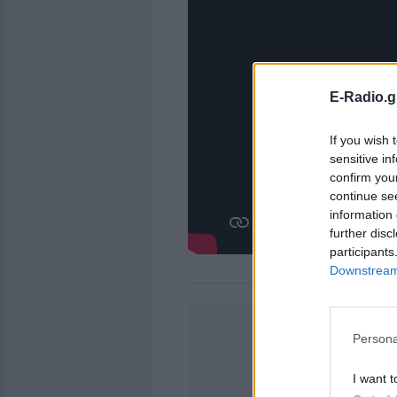
E-Radio.g
If you wish 
sensitive in
confirm you
continue se
information 
further disc
participants
Downstream 
Persona
I want t