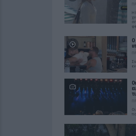
Π
Η 
χν
σι
φε
Ο
υ
Π
Συ
εν
Ο
ε
τ
Π
Οι
πο