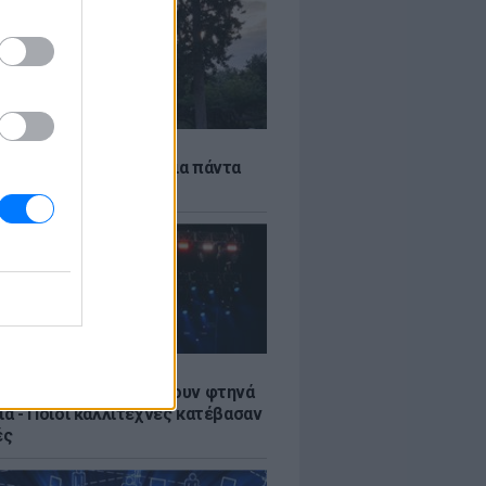
Α
τέκτονας που άλλαξε για πάντα
ήνα
LE
αυλίες επιτέλους βγάζουν φτηνά
ια - Ποιοι καλλιτέχνες κατέβασαν
ές