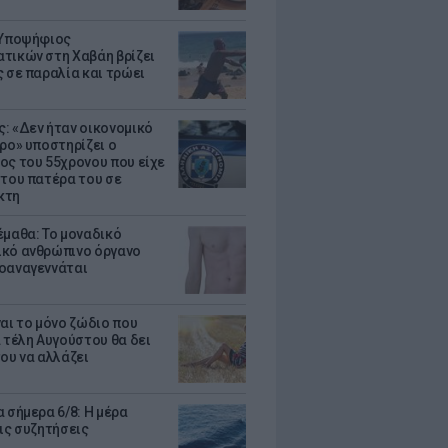
 Υποψήφιος
τικών στη Χαβάη βρίζει
ς σε παραλία και τρώει
: «Δεν ήταν οικονομικό
τρο» υποστηρίζει ο
ος του 55χρονου που είχε
 του πατέρα του σε
κτη
έμαθα: Το μοναδικό
κό ανθρώπινο όργανο
οαναγεννάται
ναι το μόνο ζώδιο που
α τέλη Αυγούστου θα δει
του να αλλάζει
 σήμερα 6/8: Η μέρα
τις συζητήσεις