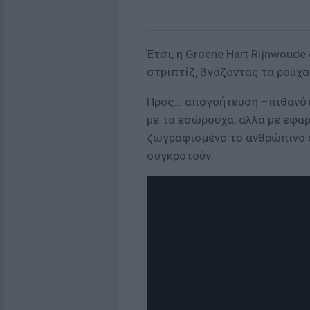
Έτσι, η Groene Hart Rijnwoude 
στpιπτίζ, βγάζοντας τα ρούχα
Προς... απογοήτευση –πιθανότ
με τα εσώρουχα, αλλά με εφα
ζωγραφισμένο το ανθρώπινο σ
συγκροτούν.