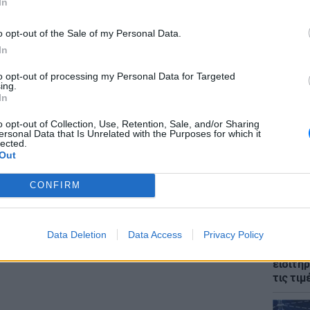
In
o opt-out of the Sale of my Personal Data.
In
to opt-out of processing my Personal Data for Targeted
ing.
gr στο
Google News
και μάθετε πρώτοι
τα
ΘΕΜΑΤ
In
Ο αρχι
την Αθ
o opt-out of Collection, Use, Retention, Sale, and/or Sharing
ersonal Data that Is Unrelated with the Purposes for which it
; Τα νέα της ημέρας και ότι σου κάνει κλικ!
lected.
Out
r και στο Instagram
CONFIRM
ΔΙΑΦΗΜΙΣΗ
Data Deletion
Data Access
Privacy Policy
LIFESTY
Οι συν
εισιτήρ
τις τιμ