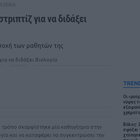
ΑΞΕΝΑ
τpιπτίζ για να διδάξει 
σοχή των μαθητών της
ΔΙΑΦΗΜΙΣΗ
TREN
Οι «μαύ
νύφες τ
εξαφανί
χρήματ
Βόλος: 
ο τρόπο σκαρφίστηκε μία καθηγήτρια στην
σφάξει 
ογία και να καταφέρει να συγκεντρώσει την
χτύπησε