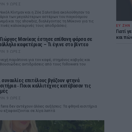
ΡΙΝ 9 ΏΡΕΣ
Νικόλ Κίντμαν και η Ζόε Σαλντάνα ακολούθησαν τα
άρια των μεγαλύτερων αστέρων του παγκόσμιου
νεμά και της showbiz, διαλέγοντας τη Μύκονο για τις
τινές καλοκαιρινές τους αποδράσεις.
ΕΥ ΖΗΝ
Γιατί γ
και πώ
 Γιώργος Μανίκας έστησε απίθανη φάρσα σε
πάλληλο καφετέριας – Τι έγινε στο βίντεο
ΡΙΝ 9 ΏΡΕΣ
νεχή παράπονα για τον καφέ, στημένος καβγάς και
θουσιώδεις αντιδράσεις από τους followers του
ι συναυλίες επιτέλους βγάζουν φτηνά
ισιτήρια ‑ Ποιοι καλλιτέχνες κατέβασαν τις
ιμές
ΡΙΝ 9 ΏΡΕΣ
 fans δεν αντέχουν άλλες αυξήσεις: Τα φθηνά εισιτήρια
υ εξαφανίζονται σε λίγα λεπτά