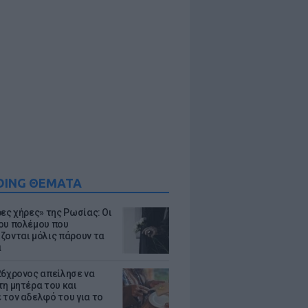
DING ΘΕΜΑΤΑ
ρες χήρες» της Ρωσίας: Οι
ου πολέμου που
ζονται μόλις πάρουν τα
α
26χρονος απείλησε να
τη μητέρα του και
 τον αδελφό του για το