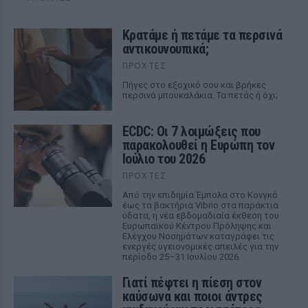
Κρατάμε ή πετάμε τα περσινά
αντικουνουπικά;
ΠΡΟΧΤΈΣ
Πήγες στο εξοχικό σου και βρήκες
περσινά μπουκαλάκια. Τα πετάς ή όχι;
ECDC: Οι 7 λοιμώξεις που
παρακολουθεί η Ευρώπη τον
Ιούλιο του 2026
ΠΡΟΧΤΈΣ
Από την επιδημία Έμπολα στο Κονγκό
έως τα βακτήρια Vibrio στα παράκτια
ύδατα, η νέα εβδομαδιαία έκθεση του
Ευρωπαϊκού Κέντρου Πρόληψης και
Ελέγχου Νοσημάτων καταγράφει τις
ενεργές υγειονομικές απειλές για την
περίοδο 25–31 Ιουλίου 2026.
Γιατί πέφτει η πίεση στον
καύσωνα και ποιοι άντρες