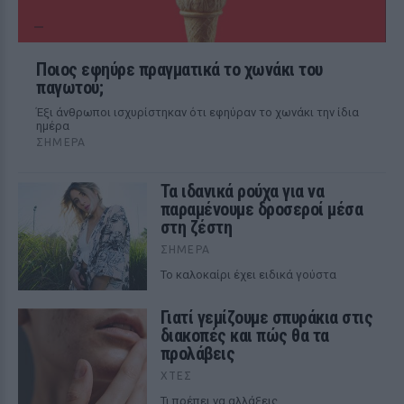
Ποιος εφηύρε πραγματικά το χωνάκι του
παγωτού;
Έξι άνθρωποι ισχυρίστηκαν ότι εφηύραν το χωνάκι την ίδια
ημέρα
ΣΉΜΕΡΑ
Τα ιδανικά ρούχα για να
παραμένουμε δροσεροί μέσα
στη ζέστη
ΣΉΜΕΡΑ
To καλοκαίρι έχει ειδικά γούστα
Γιατί γεμίζουμε σπυράκια στις
διακοπές και πώς θα τα
προλάβεις
ΧΤΕΣ
Τι πρέπει να αλλάξεις