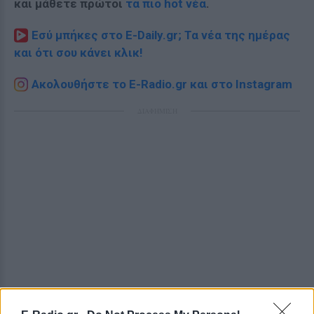
και μάθετε πρώτοι
τα πιο hot νέα
.
Εσύ μπήκες στο E-Daily.gr; Τα νέα της ημέρας
και ότι σου κάνει κλικ!
Ακολουθήστε το E-Radio.gr και στο Instagram
ΔΙΑΦΗΜΙΣΗ