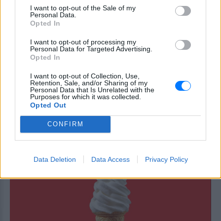
γαλαζοπράσινες λίμνες που πλέον
I want to opt-out of the Sale of my
αποτελούν στόχο γεωτουρισμού και
Personal Data.
περιβαλλοντικής εκπαίδευσης.
Opted In
6 φρούτα που μπορουν να
I want to opt-out of processing my
διατηρηθούν εκτός ψυγείου το
Personal Data for Targeted Advertising.
καλοκαίρι
Opted In
ΣΉΜΕΡΑ
I want to opt-out of Collection, Use,
Retention, Sale, and/or Sharing of my
Personal Data that Is Unrelated with the
Purposes for which it was collected.
Πώς να αποφύγεις το σύγκαμα
Opted Out
ανάμεσα στους μηρούς
CONFIRM
ΣΉΜΕΡΑ
Έχει συμβεί σε όλες
Data Deletion
Data Access
Privacy Policy