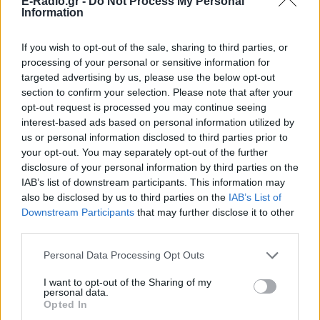
E-Radio.gr -
Do Not Process My Personal
Information
If you wish to opt-out of the sale, sharing to third parties, or
processing of your personal or sensitive information for
targeted advertising by us, please use the below opt-out
section to confirm your selection. Please note that after your
opt-out request is processed you may continue seeing
interest-based ads based on personal information utilized by
ΔΕΙΤΕ ΕΠΙΣΗΣ
us or personal information disclosed to third parties prior to
your opt-out. You may separately opt-out of the further
disclosure of your personal information by third parties on the
ΣΤΗΝ ΙΔΙΑ ΚΑΤΗΓΟΡΙΑ
IAB’s list of downstream participants. This information may
also be disclosed by us to third parties on the
IAB’s List of
Οι κρυμμένες λίμνες της
Downstream Participants
that may further disclose it to other
Εύβοιας ‑ Εγκαταλελειμμένα
third parties.
ορυχεία μετατράπηκαν σε
«παράδεισο»
Personal Data Processing Opt Outs
ΣΉΜΕΡΑ
I want to opt-out of the Sharing of my
Στη Βόρεια Εύβοια, κοντά στο Μαντούδι
personal data.
και τη Λίμνη, δώδεκα πρώην ορυχεία
Opted In
λευκόλιθου μεταμορφώθηκαν σε