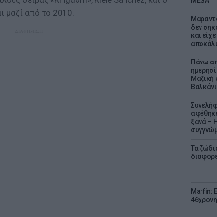
ούς σειράς «Kingdom», Kiele Sanchez, και ο
MEGA
αι μαζί από το 2010.
Μαραντό
δεν σηκ
ΔΙΑΦΗΜΙΣΗ
και είχε
αποκάλυ
Πάνω απ
ημερησί
Μαζική 
Βαλκάνι
Συνελήφ
αφέθηκε
ξανά – 
συγγνώ
Τα ζώδια
διαφορ
Marfin: 
46χρονη