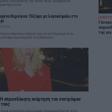
γάλης οικογένειας της Φίνος Φιλμ, αναφέρεται
ρακτηριστικά
αρίνα Βερνίκου: Πόζαρε με λαγοκέφαλο στο
LIFESTY
έρι
Γέννησ
ΉΜΕΡΑ
απροσδ
της για
Μαρίνα Βερνίκου εξηγεί πώς να αντιδρούμε όταν
ναντάμε λαγοκέφαλο στη θάλασσα
 Η απροσδόκητη ανάρτηση του συντρόφου
 τους
έγινε για πρώτη φορά μαμά, καλωσορίζοντας στον