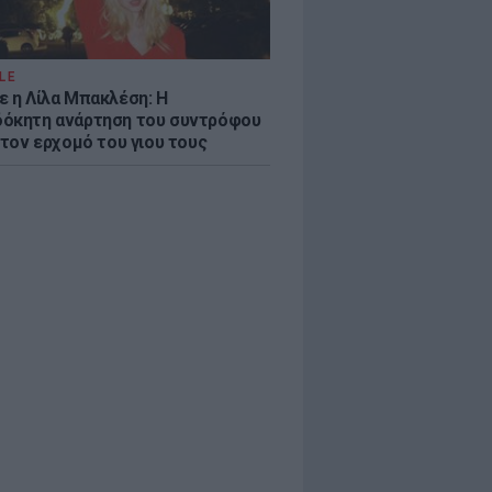
LE
ε η Λίλα Μπακλέση: Η
όκητη ανάρτηση του συντρόφου
 τον ερχομό του γιου τους