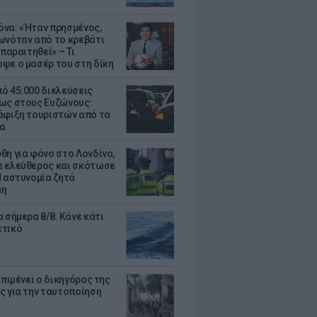
να: «Ήταν πρησμένος,
ωνόταν από το κρεβάτι
 παραιτηθεί» – Τι
ψε ο μασέρ του στη δίκη
ό 45.000 διελεύσεις
ως στους Ευζώνους:
άφιξη τουριστών από τα
α
θη για φόνο στο Λονδίνο,
 ελεύθερος και σκότωσε
Η αστυνομία ζητά
μη
 σήμερα 8/8: Κάνε κάτι
ετικό
Επιμένει ο δικηγόρος της
ς για την ταυτοποίηση