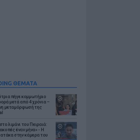
DING ΘΕΜΑΤΑ
τρια πήγε κομμωτήριο
ορά μετά από 4 χρόνια –
νη μεταμόρφωσή της
al
στο λιμάνι του Πειραιά:
ακοπές έναν μήνα» - Η
 ατάκα στην κάμερα του