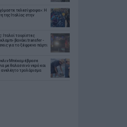
χόμαστε τελεσίγραφα»: Η
η της Ιταλίας στην
: Ιταλοί τουρίστες
κλαμπ» βανάκι transfer -
σεις για το ξέφρενο πάρτι
κλιν Μπέκαμ έβρασε
ια με θαλασσινό νερό και
 ανελέητο τρολάρισμα