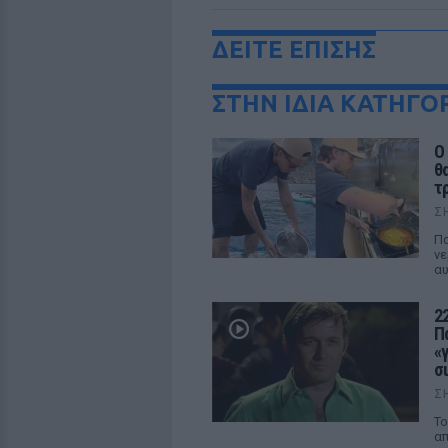
ΔΕΙΤΕ ΕΠΙΣΗΣ
ΣΤΗΝ ΙΔΙΑ ΚΑΤΗΓΟ
Ο
θ
τ
Σ
Πο
νε
αυ
2
Π
«
σ
Σ
Το
απ