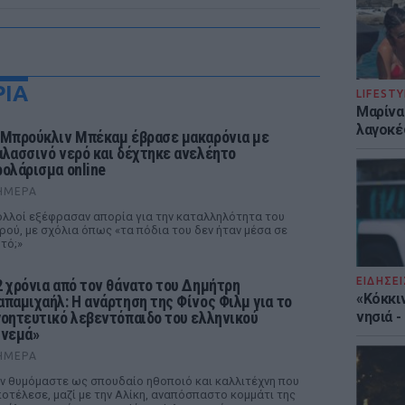
ΡΙΑ
LIFESTY
Μαρίνα
λαγοκέ
 Μπρούκλιν Μπέκαμ έβρασε μακαρόνια με
αλασσινό νερό και δέχτηκε ανελέητο
ρολάρισμα online
ΉΜΕΡΑ
λλοί εξέφρασαν απορία για την καταλληλότητα του
ρού, με σχόλια όπως «τα πόδια του δεν ήταν μέσα σε
τό;»
ΕΙΔΗΣΕΙ
2 χρόνια από τον θάνατο του Δημήτρη
«Κόκκι
απαμιχαήλ: Η ανάρτηση της Φίνος Φιλμ για το
γοητευτικό λεβεντόπαιδο του ελληνικού
νησιά 
ινεμά»
ΉΜΕΡΑ
ν θυμόμαστε ως σπουδαίο ηθοποιό και καλλιτέχνη που
οτέλεσε, μαζί με την Αλίκη, αναπόσπαστο κομμάτι της