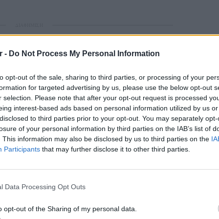
ΔΙΑΦΗΜΙΣΗ
r -
Do Not Process My Personal Information
to opt-out of the sale, sharing to third parties, or processing of your per
formation for targeted advertising by us, please use the below opt-out s
r selection. Please note that after your opt-out request is processed y
eing interest-based ads based on personal information utilized by us or
disclosed to third parties prior to your opt-out. You may separately opt-
losure of your personal information by third parties on the IAB’s list of
. This information may also be disclosed by us to third parties on the
IA
Participants
that may further disclose it to other third parties.
gr στο
Google News
και μάθετε πρώτοι
τα
LIFESTY
22 χρό
; Τα νέα της ημέρας και ότι σου κάνει κλικ!
Παπαμι
l Data Processing Opt Outs
για το
ελληνι
r και στο Instagram
o opt-out of the Sharing of my personal data.