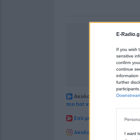
E-Radio.g
If you wish 
sensitive in
confirm you
continue se
information 
further disc
participants
Downstream 
Ακολουθήστε το E-Radio.
πιο hot νέα
.
Εσύ μπήκες στο E-Daily.gr
Persona
Ακολουθήστε το E-Radio.g
I want t