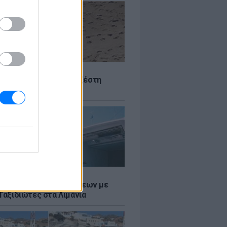
Σ
 Πού θα «χτυπήσει» η ζέστη
Σ
τος: Ρεκόρ Αναχωρήσεων με
Ταξιδιώτες στα Λιμάνια