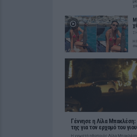
με
χα
Μ
χ
Σ
Η 
συ
Γέννησε η Λίλα Μπακλέση:
της για τον ερχομό του γιου
Η γνωστή ηθοποιός Λίλα Μπακλέση 