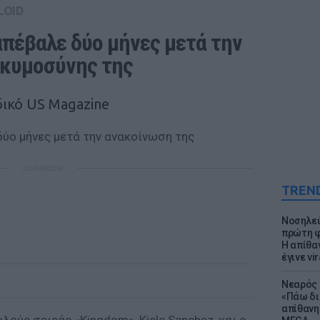
LOID
πέβαλε δύο μήνες μετά την 
γκυμοσύνης της
ικό US Magazine
ΔΙΑΦΗΜΙΣΗ
TREN
Νοσηλεύ
πρώτη φ
Η απίθα
έγινε vir
Νεαρός 
«Πάω δι
απίθανη