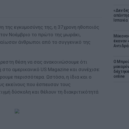
«Δεν δε
απάντησ
Ισπανία
η της εγκυμοσύνης της, η 37χρονη ηθοποιός
στον Νοέμβριο το πρώτο της μωράκι,
Μύκονος
έκαναν «
αίωσαν άνθρωποι από το συγγενικό της
Αντιδρά
ρεστη θέση να σας ανακοινώσουμε ότι
Ο Μπρού
μακαρόν
ή στο αμερικανικό US Magazine και συνέχισε:
δέχτηκε
ουμε περισσότερα. Ωστόσο, η ίδια και ο
online
υς εκείνους που έσπευσαν τους
ιγμή δύσκολη και θέλουν τη διακριτικότητά