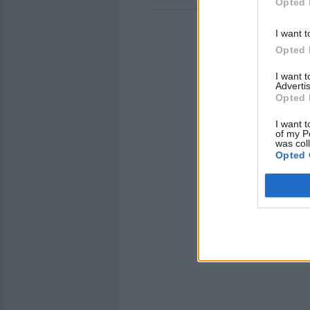
Opted 
I want t
Opted 
I want 
Advertis
Opted 
I want t
of my P
was col
Opted 