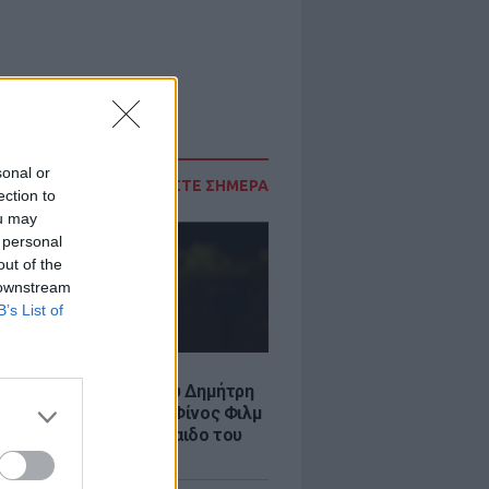
sonal or
ΔΙΑΒΑΣΤΕ ΣΗΜΕΡΑ
ection to
ou may
 personal
out of the
 downstream
B’s List of
LE
νια από τον θάνατο του Δημήτρη
χαήλ: Η ανάρτηση της Φίνος Φιλμ
 «γοητευτικό λεβεντόπαιδο του
κού σινεμά»