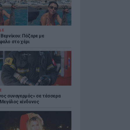
LE
 Βερνίκου: Πόζαρε με
φαλο στο χέρι
Σ
νος συναγερμός» σε τέσσερα
- Μεγάλος κίνδυνος