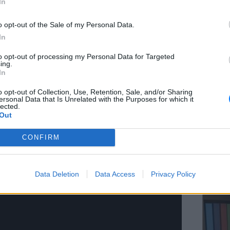
In
o opt-out of the Sale of my Personal Data.
In
ΕΥ ΖΗΝ
to opt-out of processing my Personal Data for Targeted
Ελληνικ
ing.
scramb
In
o opt-out of Collection, Use, Retention, Sale, and/or Sharing
ersonal Data that Is Unrelated with the Purposes for which it
lected.
Out
CONFIRM
ΚΕΡΔΙΣ
Καλοκα
Data Deletion
Data Access
Privacy Policy
τα μεγ