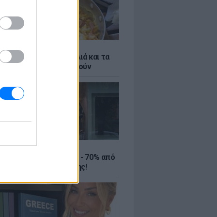
ό γιαούρτι: Μία κουταλιά και τα
led eggs θα απογειωθούν
ΤΕ
ιρινές εκπτώσεις έως - 70% από
αλύτερα eshops ένδυσης!