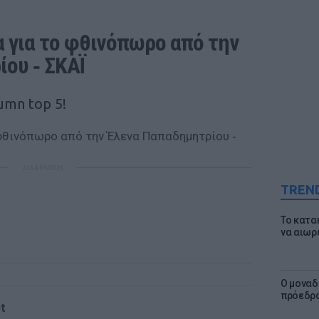
α για το φθινόπωρο από την 
ου ‑ ΣΚΑΪ
umn top 5!
ΔΙΑΦΗΜΙΣΗ
TREN
Το κατα
να αιωρ
Ο μοναδ
πρόεδρο
t