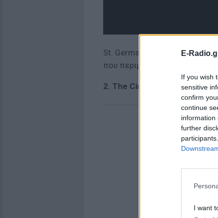
St. Germain, διότι όταν άκουσ
E-Radio.g
που περιμέναμε 15 χρόνια.
If you wish 
2. The Cinematic Orchestra - 
sensitive in
confirm you
continue se
information 
further disc
participants
Downstream 
Persona
I want t