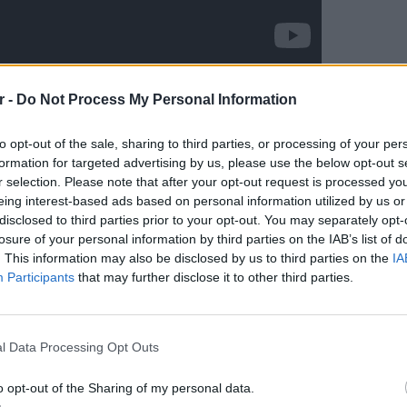
α τον ολοκαίνουργιο δίσκο του, είπα χαλάλι
r -
Do Not Process My Personal Information
to opt-out of the sale, sharing to third parties, or processing of your per
All That You Give
formation for targeted advertising by us, please use the below opt-out s
r selection. Please note that after your opt-out request is processed y
ΔΙΑΦΗΜΙΣΗ
eing interest-based ads based on personal information utilized by us or
disclosed to third parties prior to your opt-out. You may separately opt-
losure of your personal information by third parties on the IAB’s list of
. This information may also be disclosed by us to third parties on the
IA
Participants
that may further disclose it to other third parties.
POP CU
5 one-h
διάσημ
l Data Processing Opt Outs
o opt-out of the Sharing of my personal data.