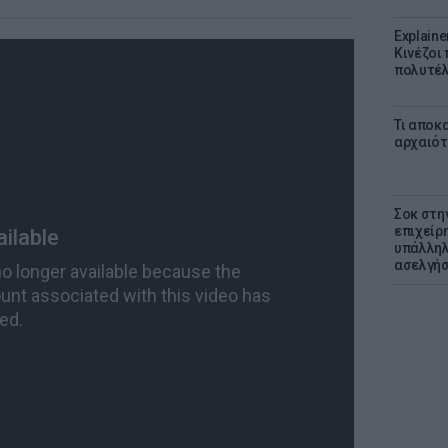
Explaine
Κινέζοι
πολυτέλ
Τι αποκ
αρχαιότ
Σοκ στη
επιχείρ
υπάλληλ
ασελγήσ