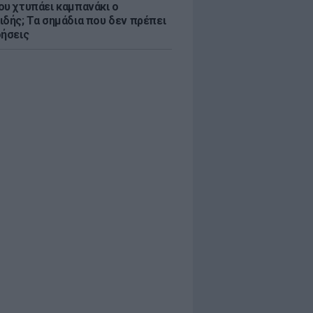
ου χτυπάει καμπανάκι ο
ιδής; Τα σημάδια που δεν πρέπει
οήσεις