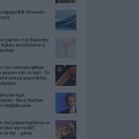
 σήμερα 8/8: Κάνε κάτι
ετικό
κοί χάρτες» της Ευρώπης:
ς πόλεις εκτοξεύεται η
οκαΐνης
ο τους αποκαλύφθηκε
ν φύγουν από το νησί - Το
τελείωσε με χειροπέδες
οδρόμιο
έση δεν έχει
κηση – Και η Charlize
το επιβεβαιώνει
κα που χαρακτηρίζεται «ο
στάιν» και το MIT
 να την ... χάσει