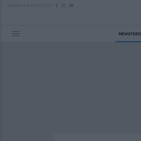
ΣΑΒΒΑΤΟ
8 ΑΥΓΟΥΣΤΟΥ
NEWSFEED