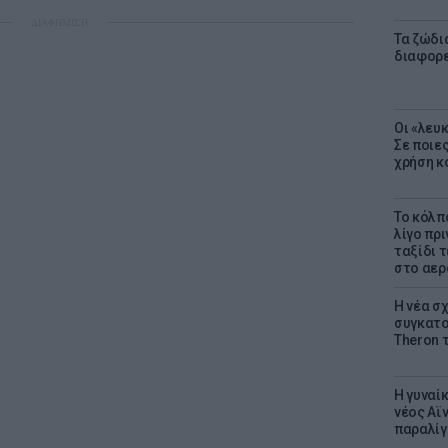
ΔΙΑΦΗΜΙΣΗ
Τα ζώδια
διαφορ
Οι «λευ
Σε ποιε
χρήση κ
Το κόλπ
λίγο πρι
ταξίδι 
στο αερ
Η νέα σχ
συγκατοί
Theron 
Η γυναί
νέος Αϊν
παραλίγο