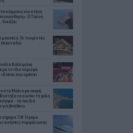
τη
ετε κάφρους και κτήνη
νσυναίσθηση»: Ο Τάσος
..δικάζει
α μουσεία: Οι τουρίστες
 πλέον εδώ
Ιουλία Καλλιμάνη
 με το ίδιο νόμισμα
 «Εσένα σου αρέσει
α στα Μάλια με νεκρή
 Βούτηξε να σώσει τη φίλη
πνίγηκε - τα παιδιά
 για βοήθεια
 σήμερα 7/8: Η μέρα
τις κινήσεις συμφιλίωσης