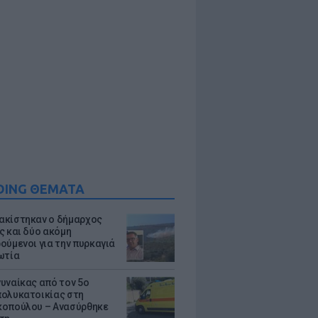
DING ΘΕΜΑΤΑ
κίστηκαν ο δήμαρχος
ς και δύο ακόμη
ούμενοι για την πυρκαγιά
ωτία
υναίκας από τον 5ο
ολυκατοικίας στη
οπούλου – Ανασύρθηκε