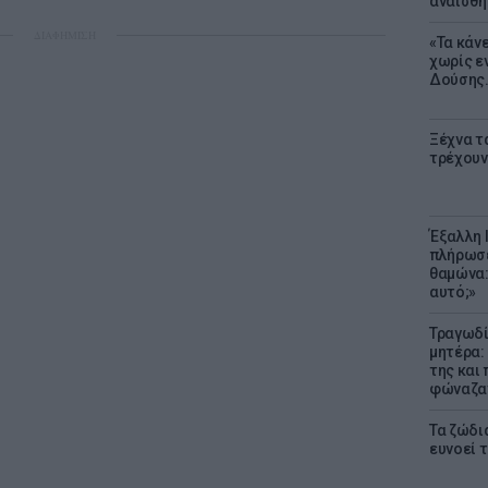
αναίσθη
ΔΙΑΦΗΜΙΣΗ
«Τα κάν
χωρίς ε
Δούσης.
Ξέχνα τ
τρέχουν
Έξαλλη 
πλήρωσε
θαμώνα:
αυτό;»
Τραγωδί
μητέρα:
της και 
φώναζαν
Τα ζώδια
ευνοεί 