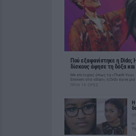
Πού εξαφανίστηκε η Dido; 
δίσκους άφησε τη δόξα και
Με επιτυχίες όπως τα «Thank You», 
Eminem στο «Stan», η Dido έγινε μί
ΠΡΙΝ 10 ΏΡΕΣ
Η
δ
Π
Η 
τη