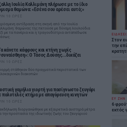
ξαλλη Ιουλία Καλλιμάνη πλήρωσε με το ίδιο
όμισμα θαμώνα: «Εσένα σου αρέσει αυτό;»
ΡΙΝ 10 ΏΡΕΣ
ρόσμενη αντίδραση στη σκηνή από την Ιουλία
λλιμάνη: θαμώνας της πετούσε με δύναμη λουλούδια
ζί με τα πανέρια και η τραγουδίστρια ανταπέδωσε
ΕΙΔΗΣΕΙ
μέσως.
Στον ε
την επί
Τα κάνετε κάφρους και κτήνη χωρίς
κρατητ
νσυναίσθηση»: Ο Τάσος Δούσης...δικάζει
ΡΙΝ 10 ΏΡΕΣ
ορμή στάθηκαν δύο πραγματικά περιστατικά των
λοκαιρινών διακοπών
υστική γαμήλια γιορτή για πασίγνωστο ζευγάρι
ε πολυτελές κτήμα με απαγόρευση κινητών
ΕΥ ΖΗΝ
ΡΙΝ 10 ΏΡΕΣ
6 φρού
εκδήλωση διοργανώθηκε με εξαιρετικά αυστηρά μέτρα
εκτός 
α την προστασία της ιδιωτικής ζωής του ζευγαριού