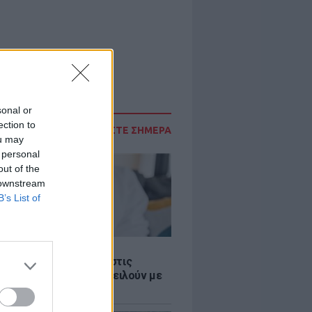
sonal or
ection to
ΔΙΑΒΑΣΤΕ ΣΗΜΕΡΑ
ou may
 personal
out of the
 downstream
B’s List of
Σ
 παροχές: Οι παγίδες στις
ρές χρημάτων που απειλούν με