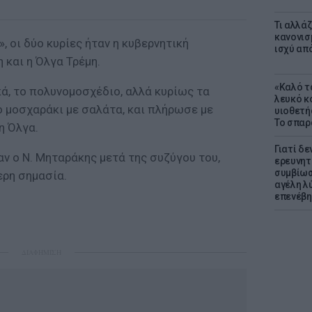
Τι αλλά
κανονισ
 οι δύο κυρίες ήταν η κυβερνητική
ισχύ απ
και η Όλγα Τρέμη.
«Καλό τα
ά, το πολυνομοσχέδιο, αλλά κυρίως τα
λευκό κ
ο μοσχαράκι με σαλάτα, και πλήρωσε με
υιοθετή
Το σπαρ
η Όλγα.
Γιατί δε
ν ο Ν. Μηταράκης μετά της συζύγου του,
ερευνητ
συμβίωσ
ερη σημασία.
αγέλη λύ
επενέβη
ΔΙΑΦΗΜΙΣΗ