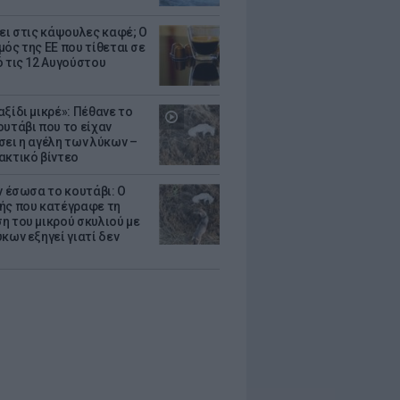
ζει στις κάψουλες καφέ; Ο
μός της ΕΕ που τίθεται σε
ό τις 12 Αυγούστου
ξίδι μικρέ»: Πέθανε το
ουτάβι που το είχαν
σει η αγέλη των λύκων –
ακτικό βίντεο
ν έσωσα το κουτάβι: Ο
ής που κατέγραφε τη
η του μικρού σκυλιού με
κων εξηγεί γιατί δεν