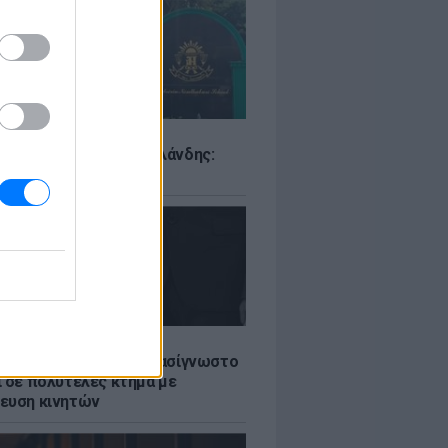
Σ
ιό σε σχολείο της Ταϊλάνδης:
ς άνοιξε πυρ
LE
ή γαμήλια γιορτή για πασίγνωστο
ι σε πολυτελές κτήμα με
ευση κινητών