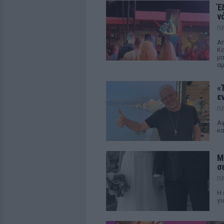
Έ
ν
Π
Απ
Κα
μα
α
«
ε
Π
Αφ
κα
Μ
σ
Π
Η 
γι