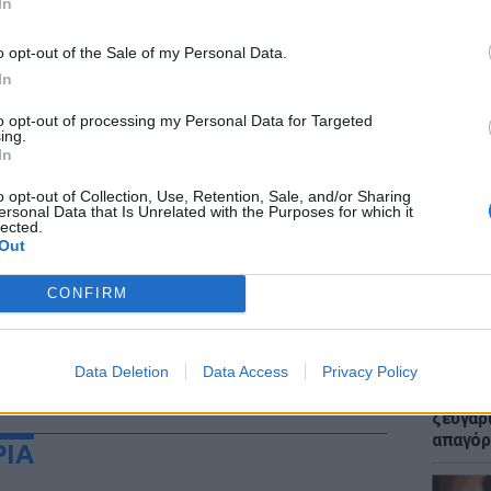
In
o opt-out of the Sale of my Personal Data.
In
to opt-out of processing my Personal Data for Targeted
ing.
ΕΙΔΗΣΕΙ
In
Μακελε
Μαθητή
o opt-out of Collection, Use, Retention, Sale, and/or Sharing
ersonal Data that Is Unrelated with the Purposes for which it
lected.
Out
CONFIRM
Data Deletion
Data Access
Privacy Policy
LIFESTY
Μυστικ
ζευγάρ
απαγόρ
ΡΙΑ