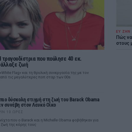
ΕΥ ΖΗΝ
Πώς να
στους 
Η τραγουδίστρια που πούλησε 40 εκ.
 άλλαξε ζωή
«White Flag» και τη θρυλική συνεργασία της με τον
α από τις μεγαλύτερες ποπ σταρ των 00s
 πιο δύσκολη στιγμή στη ζωή του Barack Obama
εν συνέβη στον Λευκό Οίκο
ΡΙΝ 10 ΏΡΕΣ
νύχτα που ο Barack και η Michelle Obama φοβήθηκαν για
 ζωή της κόρης τους