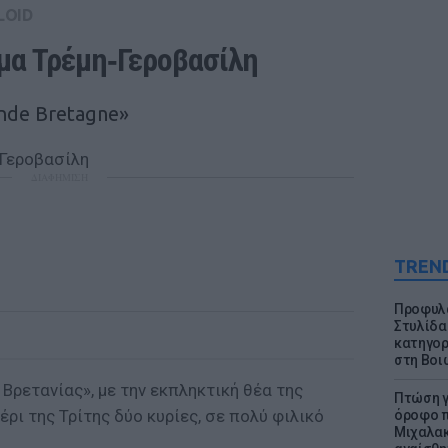
LOID
ύμα Τρέμη‑Γεροβασίλη
ande Bretagne»
ΔΙΑΦΗΜΙΣΗ
TREN
Προφυλα
Στυλίδα
κατηγορ
στη Βοι
 Βρετανίας», με την εκπληκτική θέα της
Πτώση γ
ρι της Τρίτης δύο κυρίες, σε πολύ φιλικό
όροφο π
Μιχαλακ