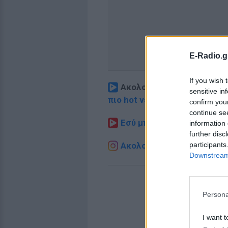
E-Radio.g
If you wish 
Ακολουθήστε το E-Radio.
sensitive in
πιο hot νέα
.
confirm you
continue se
Εσύ μπήκες στο E-Daily.gr
information 
further disc
participants
Ακολουθήστε το E-Radio.g
Downstream 
Persona
I want t