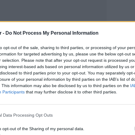
r -
Do Not Process My Personal Information
to opt-out of the sale, sharing to third parties, or processing of your per
gr στο
Google News
και μάθετε πρώτοι
τα
formation for targeted advertising by us, please use the below opt-out s
r selection. Please note that after your opt-out request is processed y
eing interest-based ads based on personal information utilized by us or
; Τα νέα της ημέρας και ότι σου κάνει κλικ!
disclosed to third parties prior to your opt-out. You may separately opt-
losure of your personal information by third parties on the IAB’s list of
. This information may also be disclosed by us to third parties on the
IA
r και στο Instagram
Participants
that may further disclose it to other third parties.
ΔΙΑΦΗΜΙΣΗ
ΕΙΔΗΣΕΙ
Γονικές
l Data Processing Opt Outs
μεταφο
φόρο
o opt-out of the Sharing of my personal data.