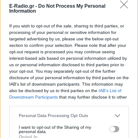
E-Radio.gr -
Do Not Process My Personal
Για ακόμη περισσότερα
νέα
, μπείτε στην
ροή
Information
ειδήσεων
του E-Daily.gr
If you wish to opt-out of the sale, sharing to third parties, or
Ακολουθήστε το E-Radio.gr και στο Instagram
processing of your personal or sensitive information for
targeted advertising by us, please use the below opt-out
ΔΙΑΦΗΜΙΣΗ
section to confirm your selection. Please note that after your
opt-out request is processed you may continue seeing
interest-based ads based on personal information utilized by
us or personal information disclosed to third parties prior to
your opt-out. You may separately opt-out of the further
disclosure of your personal information by third parties on the
IAB’s list of downstream participants. This information may
also be disclosed by us to third parties on the
IAB’s List of
Downstream Participants
that may further disclose it to other
third parties.
Personal Data Processing Opt Outs
I want to opt-out of the Sharing of my
personal data.
Opted In