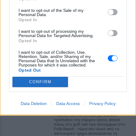
I want to opt-out of the Sale of my
Personal Data.
Opted In
I want to opt-out of processing my
Personal Data for Targeted Advertising.
Opted In
ΔΕΙΤΕ ΕΠΙΣΗΣ
I want to opt-out of Collection, Use,
Retention, Sale, and/or Sharing of my
Personal Data that Is Unrelated with the
Purposes for which it was collected.
ΣΤΗΝ ΙΔΙΑ ΚΑΤΗΓΟΡΙΑ
Opted Out
«Θέλω τον μπαμπά μου»: Το
CONFIRM
βίντεο της μεθυσμένης οδηγού
που σκότωσε νύφη ώρες μετά
τον γάμο της
Data Deletion
Data Access
Privacy Policy
ΧΤΕΣ
Η Jamie Lee Komoroski, με αλκοόλ
τριπλάσιο του νόμιμου ορίου, έπεσε
πάνω στο golf cart των νεόνυμφων στο
Folly Beach - τώρα νέο υλικό από το
αστυνομικό τμήμα αποκαλύπτει τη