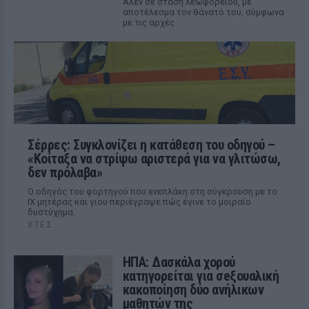
Αλεν σε στάση λεωφορείου, με
αποτέλεσμα τον θάνατό του, σύμφωνα
με τις αρχές
Σέρρες: Συγκλονίζει η κατάθεση του οδηγού –
«Κοίταξα να στρίψω αριστερά για να γλιτώσω,
δεν πρόλαβα»
Ο οδηγός του φορτηγού που ενεπλάκη στη σύγκρουση με το
ΙΧ μητέρας και γιου περιέγραψε πώς έγινε το μοιραίο
δυστύχημα.
ΧΤΕΣ
ΗΠΑ: Δασκάλα χορού
κατηγορείται για σeξουαλική
κακοποίηση δύο ανήλικων
μαθητών της