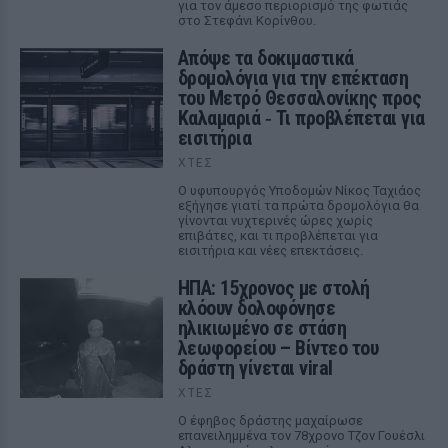
για τον άμεσο περιορισμό της φωτιάς
στο Στεφάνι Κορίνθου.
Απόψε τα δοκιμαστικά
δρομολόγια για την επέκταση
του Μετρό Θεσσαλονίκης προς
Καλαμαριά ‑ Τι προβλέπεται για
εισιτήρια
ΧΤΕΣ
Ο υφυπουργός Υποδομών Νίκος Ταχιάος
εξήγησε γιατί τα πρώτα δρομολόγια θα
γίνονται νυχτερινές ώρες χωρίς
επιβάτες, και τι προβλέπεται για
εισιτήρια και νέες επεκτάσεις.
ΗΠΑ: 15χρονος με στολή
κλόουν δολοφόνησε
ηλικιωμένο σε στάση
λεωφορείου – Βίντεο του
δράστη γίνεται viral
ΧΤΕΣ
Ο έφηβος δράστης μαχαίρωσε
επανειλημμένα τον 78χρονο Τζον Γουέσλι