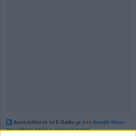
Ακολουθήστε το E-Radio.gr στο
Google News
και μάθετε πρώτοι
τα πιο hot νέα
.