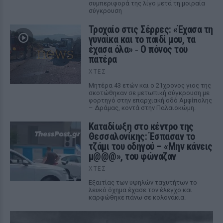
συμπεριφορά της λίγο μετά τη μοιραία
σύγκρουση
Τροχαίο στις Σέρρες: «Έχασα τη
γυναίκα και το παιδί μου, τα
έχασα όλα» ‑ Ο πόνος του
πατέρα
ΧΤΕΣ
Μητέρα 43 ετών και ο 21χρονος γιος της
σκοτώθηκαν σε μετωπική σύγκρουση με
φορτηγό στην επαρχιακή οδό Αμφίπολης
– Δράμας, κοντά στην Παλαιοκώμη.
Καταδίωξη στο κέντρο της
Θεσσαλονίκης: Έσπασαν το
τζάμι του οδηγού – «Μην κάνεις
μ@@@», του φώναζαν
ΧΤΕΣ
Εξαιτίας των υψηλών ταχυτήτων το
λευκό όχημα έχασε τον έλεγχο και
καρφώθηκε πάνω σε κολονάκια.