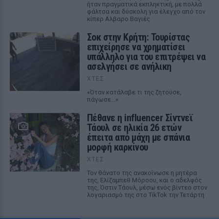
ήταν πραγματικά εκπληκτική, με πολλά
φάλτσα και δύσκολη για έλεγχο από τον
κίπερ Αλβαρο Βαγιές
Σοκ στην Κρήτη: Τουρίστας
επιχείρησε να χρηματίσει
υπάλληλο για του επιτρέψει να
ασελγήσει σε ανήλικη
ΧΤΕΣ
«Όταν κατάλαβε τι της ζητούσε,
πάγωσε...»
Πέθανε η influencer Σίντνεϊ
Τάουλ σε ηλικία 26 ετών
έπειτα από μάχη με σπάνια
μορφή καρκίνου
ΧΤΕΣ
Τον θάνατο της ανακοίνωσε η μητέρα
της, Ελίζαμπεθ Μόροου, και ο αδελφός
της, Όστιν Τάουλ, μέσω ενός βίντεο στον
λογαριασμό της στο TikTok την Τετάρτη