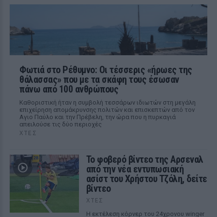
Φωτιά στο Ρέθυμνο: Οι τέσσερις «ήρωες της
θάλασσας» που με τα σκάφη τους έσωσαν
πάνω από 100 ανθρώπους
Καθοριστική ήταν η συμβολή τεσσάρων ιδιωτών στη μεγάλη
επιχείρηση απομάκρυνσης πολιτών και επισκεπτών από τον
Αγιο Παύλο και την Πρέβελη, την ώρα που η πυρκαγιά
απειλούσε τις δύο περιοχές
ΧΤΕΣ
Το φοβερό βίντεο της Αρσεναλ
από την νέα εντυπωσιακή
ασίστ του Χρήστου Τζόλη, δείτε
βίντεο
ΧΤΕΣ
Η εκτέλεση κόρνερ του 24χρονου winger