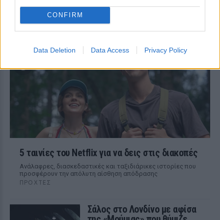
ΠΡΟΧΤΈΣ
CONFIRM
108 επεισόδια γέλιου: Η σειρά του Χάρη
Ρώμα που αξίζει να δούμε ξανά στις
επαναλήψεις
Data Deletion
Data Access
Privacy Policy
5 ταινίες του Netflix για να δεις στις διακοπές
Aνάλαφρες, διασκεδαστικές και ταξιδιάρικες ιστορίες που
προσφέρουν την απόλυτη αίσθηση απόδρασης
ΠΡΟΧΤΈΣ
Σάλος στο Λονδίνο με αφίσα
της «Μούμιας» που θύμιζε