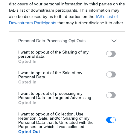
ΔΕΙΤΕ ΕΠΙΣΗΣ
disclosure of your personal information by third parties on the
IAB’s list of downstream participants. This information may
also be disclosed by us to third parties on the
IAB’s List of
ΣΤΗΝ ΙΔΙΑ ΚΑΤΗΓΟΡΙΑ
Downstream Participants
that may further disclose it to other
third parties.
Η ταινία που παραλίγο να
καταστρέψει την καριέρα της
Personal Data Processing Opt Outs
Diane Keaton
I want to opt-out of the Sharing of my
ΠΡΙΝ 10 ΏΡΕΣ
personal data.
Μία αποτυχία ήταν αρκετή
Opted In
I want to opt-out of the Sale of my
5 one‑hit wonders που έγιναν
Personal Data.
ξανά διάσημοι από… ατύχημα
Opted In
ΧΤΕΣ
I want to opt-out of processing my
Η τύχη δεν προβλέπεται, αλλά όταν
Personal Data for Targeted Advertising.
χαμογελάσει, αποδεικνύει ότι ορισμένα
Opted In
τραγούδια έχουν πολύ περισσότερες
«ζωές» από όσες νομίζαμε
I want to opt-out of Collection, Use,
Retention, Sale, and/or Sharing of my
Η κωμωδία που σατίρισε τον
Personal Data that Is Unrelated with the
νεοπλουτισμό και παραμένει
Purposes for which it was collected.
Opted Out
επίκαιρη