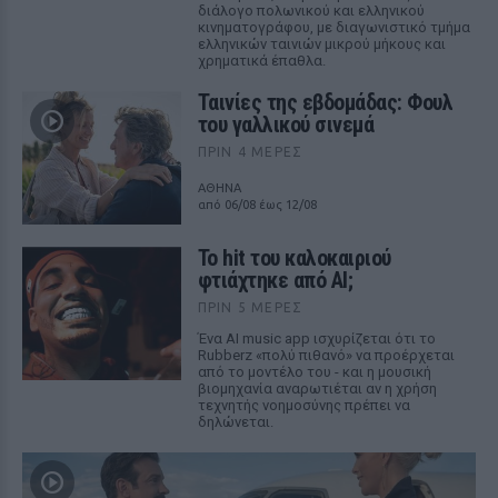
διάλογο πολωνικού και ελληνικού
κινηματογράφου, με διαγωνιστικό τμήμα
ελληνικών ταινιών μικρού μήκους και
χρηματικά έπαθλα.
Ταινίες της εβδομάδας: Φουλ
του γαλλικού σινεμά
ΠΡΙΝ 4 ΜΈΡΕΣ
ΑΘΗΝΑ
από 06/08 έως 12/08
Το hit του καλοκαιριού
φτιάχτηκε από AI;
ΠΡΙΝ 5 ΜΈΡΕΣ
Ένα AI music app ισχυρίζεται ότι το
Rubberz «πολύ πιθανό» να προέρχεται
από το μοντέλο του - και η μουσική
βιομηχανία αναρωτιέται αν η χρήση
τεχνητής νοημοσύνης πρέπει να
δηλώνεται.