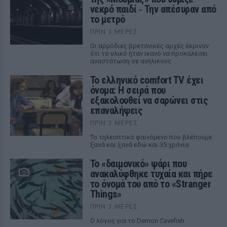
νεκρό παιδί ‑ Την απέσυραν από
το μετρό
ΠΡΙΝ 3 ΜΈΡΕΣ
Οι αρμόδιες βρετανικές αρχές έκριναν
ότι το υλικό ήταν ικανό να προκαλέσει
αναστάτωση σε ανήλικους
Το ελληνικό comfort TV έχει
όνομα: Η σειρά που
εξακολουθεί να σαρώνει στις
επαναλήψεις
ΠΡΙΝ 3 ΜΈΡΕΣ
Το τηλεοπτικό φαινόμενο που βλέπουμε
ξανά και ξανά εδώ και 35 χρόνια
Το «δαιμονικό» ψάρι που
ανακαλύφθηκε τυχαία και πήρε
το όνομά του από το «Stranger
Things»
ΠΡΙΝ 3 ΜΈΡΕΣ
Ο λόγος για το Demon Cavefish