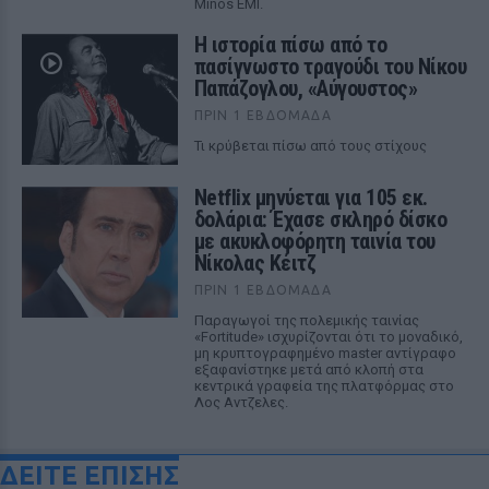
Minos EMI.
Η ιστορία πίσω από το
πασίγνωστο τραγούδι του Νίκου
Παπάζογλου, «Αύγουστος»
ΠΡΙΝ 1 ΕΒΔΟΜΆΔΑ
Τι κρύβεται πίσω από τους στίχους
Netflix μηνύεται για 105 εκ.
δολάρια: Έχασε σκληρό δίσκο
με ακυκλοφόρητη ταινία του
Νίκολας Κέιτζ
ΠΡΙΝ 1 ΕΒΔΟΜΆΔΑ
Παραγωγοί της πολεμικής ταινίας
«Fortitude» ισχυρίζονται ότι το μοναδικό,
μη κρυπτογραφημένο master αντίγραφο
εξαφανίστηκε μετά από κλοπή στα
κεντρικά γραφεία της πλατφόρμας στο
Λος Αντζελες.
ΔΕΙΤΕ ΕΠΙΣΗΣ