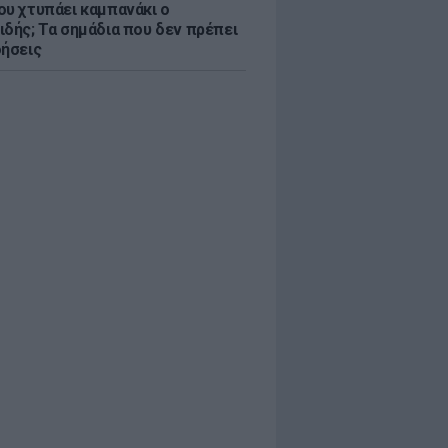
ου χτυπάει καμπανάκι ο
ιδής; Τα σημάδια που δεν πρέπει
οήσεις