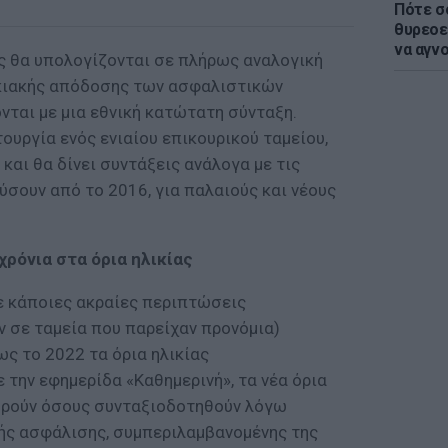
Πότε σ
θυρεοε
να αγν
εις θα υπολογίζονται σε πλήρως αναλογική
οκιακής απόδοσης των ασφαλιστικών
νται με μια εθνική κατώτατη σύνταξη.
τουργία ενός ενιαίου επικουρικού ταμείου,
και θα δίνει συντάξεις ανάλογα με τις
ύσουν από το 2016, για παλαιούς και νέους
χρόνια στα όρια ηλικίας
σε κάποιες ακραίες περιπτώσεις
 σε ταμεία που παρείχαν προνόμια)
ς το 2022 τα όρια ηλικίας
την εφημερίδα «Καθημερινή», τα νέα όρια
ορούν όσους συνταξιοδοτηθούν λόγω
ής ασφάλισης, συμπεριλαμβανομένης της