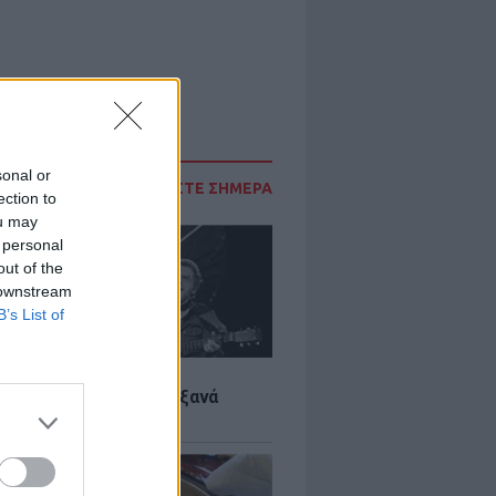
sonal or
ΔΙΑΒΑΣΤΕ ΣΗΜΕΡΑ
ection to
ou may
 personal
out of the
 downstream
B’s List of
LTURE
it wonders που έγιναν ξανά
οι από… ατύχημα