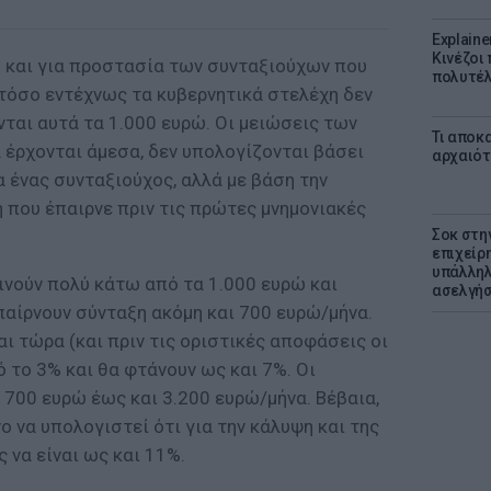
Explaine
Κινέζοι
ώ και για προστασία των συνταξιούχων που
πολυτέλ
τόσο εντέχνως τα κυβερνητικά στελέχη δεν
ται αυτά τα 1.000 ευρώ. Οι μειώσεις των
Τι αποκ
 έρχονται άμεσα, δεν υπολογίζονται βάσει
αρχαιότ
 ένας συνταξιούχος, αλλά με βάση την
ή που έπαιρνε πριν τις πρώτες μνημονιακές
Σοκ στη
επιχείρ
υπάλληλ
ινούν πολύ κάτω από τα 1.000 ευρώ και
ασελγήσ
παίρνουν σύνταξη ακόμη και 700 ευρώ/μήνα.
αι τώρα (και πριν τις οριστικές αποφάσεις οι
ό το 3% και θα φτάνουν ως και 7%. Οι
700 ευρώ έως και 3.200 ευρώ/μήνα. Βέβαια,
ο να υπολογιστεί ότι για την κάλυψη και της
 να είναι ως και 11%.