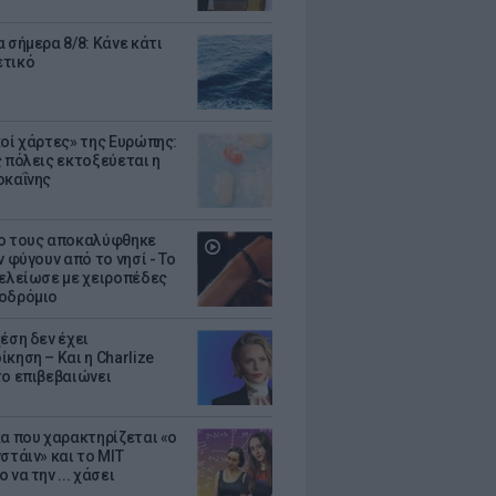
 σήμερα 8/8: Κάνε κάτι
ετικό
κοί χάρτες» της Ευρώπης:
ς πόλεις εκτοξεύεται η
οκαΐνης
ο τους αποκαλύφθηκε
ν φύγουν από το νησί - Το
τελείωσε με χειροπέδες
οδρόμιο
έση δεν έχει
κηση – Και η Charlize
το επιβεβαιώνει
κα που χαρακτηρίζεται «ο
στάιν» και το MIT
 να την ... χάσει