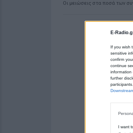
Οι μειώσεις στα ποσά των συ
E-Radio.g
If you wish 
sensitive in
confirm you
continue se
information 
further disc
participants
Downstream 
Persona
I want t