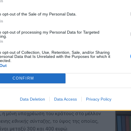
In
o opt-out of the Sale of my Personal Data.
In
ΕΥ ΖΗΝ
ι τα συμπεράσματα της επιτροπής σοφών,
to opt-out of processing my Personal Data for Targeted
Ελληνικ
ing.
 εθνική σύνταξη δεν θα υπερβαίνει το 55% του
scramb
In
ου του εργασιακού βίου των ασφαλισμένων,
o opt-out of Collection, Use, Retention, Sale, and/or Sharing
μισθός του εργασιακού βίου για έναν 60άρη
ersonal Data that Is Unrelated with the Purposes for which it
lected.
του δεν θα ξεπεράσει τα 715 ευρώ. Μάλιστα,
Out
ντέλο της Νέας Ζηλανδίας. Το μοντέλο αυτό
ήρια, καθώς η σύνταξη θα αυξομειώνεται αν
CONFIRM
σπίτι ή άλλα περιουσιακά στοιχεία.
ΚΕΡΔΙΣ
Καλοκα
ροπής σοφών, το οποίο θα διαμορφωθεί
Data Deletion
Data Access
Privacy Policy
τα μεγ
το νέο ασφαλιστικό νομοσχέδιο, που θα
, η μόνη υποχρέωση του κράτους στο μέλλον
μενης
εθνικής σύνταξης
, το ύψος της οποίας,
ίναι μεταξύ 300 και 400 ευρώ.