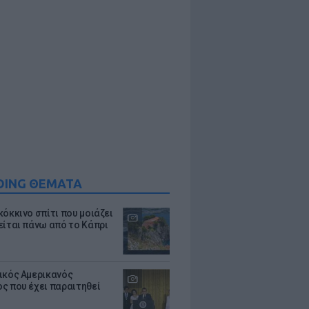
DING ΘΕΜΑΤΑ
κόκκινο σπίτι που μοιάζει
είται πάνω από το Κάπρι
ικός Αμερικανός
ς που έχει παραιτηθεί