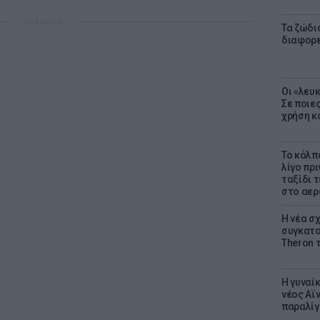
ΔΙΑΦΗΜΙΣΗ
Τα ζώδια
διαφορ
Οι «λευ
Σε ποιε
χρήση κ
Το κόλπ
λίγο πρι
ταξίδι 
στο αερ
Η νέα σχ
συγκατοί
Theron 
Η γυναί
νέος Αϊν
παραλίγο