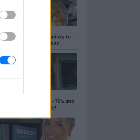
ό γιαούρτι: Μία κουταλιά και τα
led eggs θα απογειωθούν
ΤΕ
ιρινές εκπτώσεις έως - 70% από
αλύτερα eshops ένδυσης!