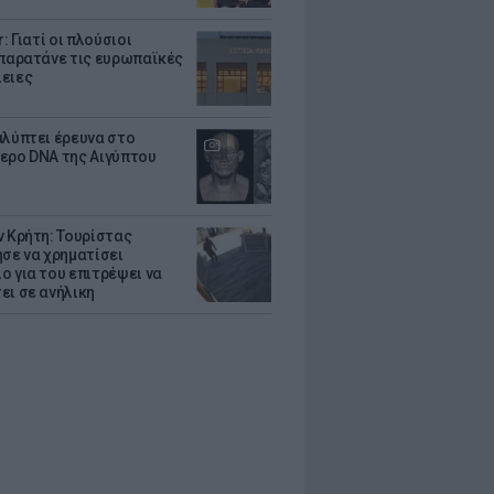
r: Γιατί οι πλούσιοι
 παρατάνε τις ευρωπαϊκές
ειες
αλύπτει έρευνα στο
ερο DNA της Αιγύπτου
ν Κρήτη: Τουρίστας
ησε να χρηματίσει
ο για του επιτρέψει να
ει σε ανήλικη