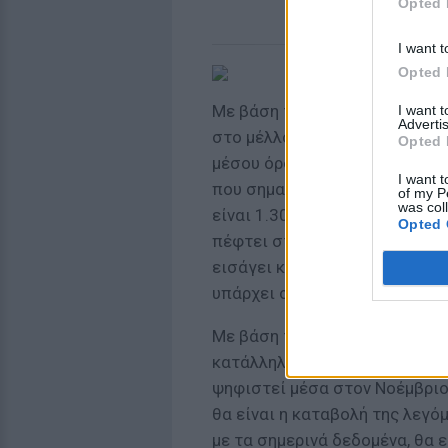
Opted 
I want t
Opted 
Mε βάση τους σχεδιασμούς κα
I want 
Advertis
στο μέλλον η αναλογική και η
Opted 
μέσου όρου των αποδοχών όλ
I want t
που σημαίνει ότι αν ο μέσος 
of my P
was col
είναι 1.300 ευρώ, η σύνταξή 
Opted 
πέφτει στο τραπέζι και το μο
εισάγει και περιουσιακά κριτ
υπάρχει σύζυγος ή ιδιόκτητο 
Με βάση το πόρισμα της επιτ
κατάλληλα και θα ενταχθεί σ
ψηφιστεί μέσα στον Νοέμβριο
θα είναι η καταβολή της λεγό
με τα σημερινά δεδομένα, θα ε