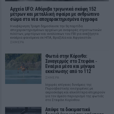
Αρχεία UFO: Αθόρυβα τριγωνικά σκάφη 152
μέτρων και μεταλλική σφαίρα με ανθρώπινο
σώμα στα νέα αποχαρακτηρισμένα έγγραφα
Η κυβέρνηση Τραμπ δημοσίευσε την 5η παρτίδα
αποχαρακτηρισμένων αρχείων με αναφορές στρατιωτικών
πιλότων, μαρτύρων και αναλύσεων του FBI για ανεξήγητα
εναέρια φαινόμενα σε ΗΠΑ, Βραζιλία και Αφγανιστάν.
ΣΉΜΕΡΑ
Φωτιά στην Κόρινθο:
Συναγερμός στο Στεφάνι ‑
Εναέρια μέσα και μήνυμα
εκκένωσης από το 112
ΣΉΜΕΡΑ
Ισχυρές επίγειες δυνάμεις της
Πυροσβεστικής ενισχυμένες με
αεροσκάφη και ελικόπτερα επιχειρούν
για τον άμεσο περιορισμό της φωτιάς
στο Στεφάνι Κορίνθου.
Απόψε τα δοκιμαστικά