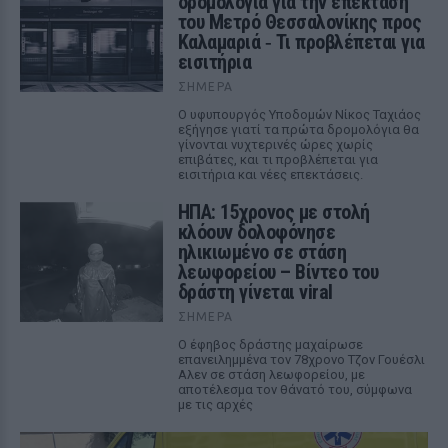
δρομολόγια για την επέκταση
του Μετρό Θεσσαλονίκης προς
Καλαμαριά ‑ Τι προβλέπεται για
εισιτήρια
ΣΉΜΕΡΑ
Ο υφυπουργός Υποδομών Νίκος Ταχιάος
εξήγησε γιατί τα πρώτα δρομολόγια θα
γίνονται νυχτερινές ώρες χωρίς
επιβάτες, και τι προβλέπεται για
εισιτήρια και νέες επεκτάσεις.
ΗΠΑ: 15χρονος με στολή
κλόουν δολοφόνησε
ηλικιωμένο σε στάση
λεωφορείου – Βίντεο του
δράστη γίνεται viral
ΣΉΜΕΡΑ
Ο έφηβος δράστης μαχαίρωσε
επανειλημμένα τον 78χρονο Τζον Γουέσλι
Αλεν σε στάση λεωφορείου, με
αποτέλεσμα τον θάνατό του, σύμφωνα
με τις αρχές