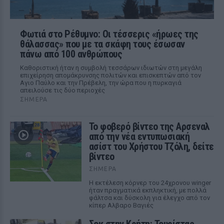
Φωτιά στο Ρέθυμνο: Οι τέσσερις «ήρωες της
θάλασσας» που με τα σκάφη τους έσωσαν
πάνω από 100 ανθρώπους
Καθοριστική ήταν η συμβολή τεσσάρων ιδιωτών στη μεγάλη
επιχείρηση απομάκρυνσης πολιτών και επισκεπτών από τον
Αγιο Παύλο και την Πρέβελη, την ώρα που η πυρκαγιά
απειλούσε τις δύο περιοχές
ΣΉΜΕΡΑ
Το φοβερό βίντεο της Αρσεναλ
από την νέα εντυπωσιακή
ασίστ του Χρήστου Τζόλη, δείτε
βίντεο
ΣΉΜΕΡΑ
Η εκτέλεση κόρνερ του 24χρονου winger
ήταν πραγματικά εκπληκτική, με πολλά
φάλτσα και δύσκολη για έλεγχο από τον
κίπερ Αλβαρο Βαγιές