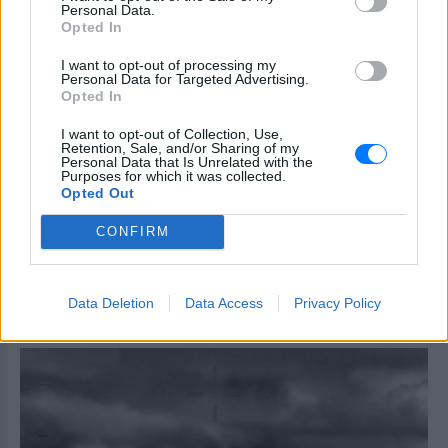
γυναίκα και το παιδί μου, τα
Personal Data.
έχασα όλα» ‑ Ο πόνος του
Opted In
πατέρα
I want to opt-out of processing my
ΣΉΜΕΡΑ
Personal Data for Targeted Advertising.
Opted In
Μητέρα 43 ετών και ο 21χρονος γιος της
σκοτώθηκαν σε μετωπική σύγκρουση με
φορτηγό στην επαρχιακή οδό Αμφίπολης
I want to opt-out of Collection, Use,
– Δράμας, κοντά στην Παλαιοκώμη.
Retention, Sale, and/or Sharing of my
Personal Data that Is Unrelated with the
Καταδίωξη στο κέντρο της
Purposes for which it was collected.
Opted Out
Θεσσαλονίκης: Έσπασαν το
τζάμι του οδηγού – «Μην κάνεις
CONFIRM
μ@@@», του φώναζαν
ΣΉΜΕΡΑ
Εξαιτίας των υψηλών ταχυτήτων το
Data Deletion
Data Access
Privacy Policy
λευκό όχημα έχασε τον έλεγχο και
καρφώθηκε πάνω σε κολονάκια.