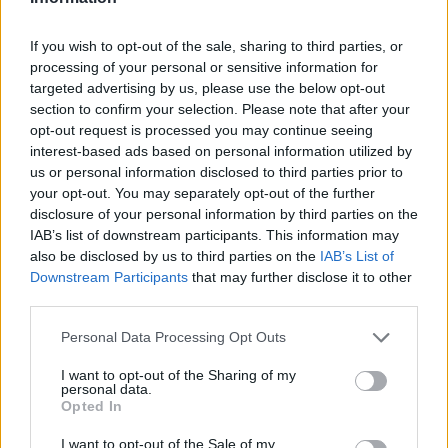
If you wish to opt-out of the sale, sharing to third parties, or
processing of your personal or sensitive information for
ΔΕΙΤΕ ΕΠΙΣΗΣ
targeted advertising by us, please use the below opt-out
section to confirm your selection. Please note that after your
opt-out request is processed you may continue seeing
ΣΤΗΝ ΙΔΙΑ ΚΑΤΗΓΟΡΙΑ
interest-based ads based on personal information utilized by
us or personal information disclosed to third parties prior to
«Θέλω τον μπαμπά μου»: Το
your opt-out. You may separately opt-out of the further
βίντεο της μεθυσμένης οδηγού
disclosure of your personal information by third parties on the
που σκότωσε νύφη ώρες μετά
IAB’s list of downstream participants. This information may
τον γάμο της
also be disclosed by us to third parties on the
IAB’s List of
Downstream Participants
that may further disclose it to other
ΣΉΜΕΡΑ
third parties.
Η Jamie Lee Komoroski, με αλκοόλ
τριπλάσιο του νόμιμου ορίου, έπεσε
πάνω στο golf cart των νεόνυμφων στο
Personal Data Processing Opt Outs
Folly Beach - τώρα νέο υλικό από το
αστυνομικό τμήμα αποκαλύπτει τη
I want to opt-out of the Sharing of my
συμπεριφορά της λίγο μετά τη μοιραία
personal data.
σύγκρουση
Opted In
Τροχαίο στις Σέρρες: «Έχασα τη
I want to opt-out of the Sale of my