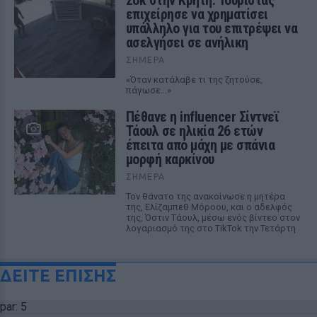
Σοκ στην Κρήτη: Τουρίστας
επιχείρησε να χρηματίσει
υπάλληλο για του επιτρέψει να
ασελγήσει σε ανήλικη
ΣΉΜΕΡΑ
«Όταν κατάλαβε τι της ζητούσε,
πάγωσε...»
Πέθανε η influencer Σίντνεϊ
Τάουλ σε ηλικία 26 ετών
έπειτα από μάχη με σπάνια
μορφή καρκίνου
ΣΉΜΕΡΑ
Τον θάνατο της ανακοίνωσε η μητέρα
της, Ελίζαμπεθ Μόροου, και ο αδελφός
της, Όστιν Τάουλ, μέσω ενός βίντεο στον
λογαριασμό της στο TikTok την Τετάρτη
ΔΕΙΤΕ ΕΠΙΣΗΣ
par: 5