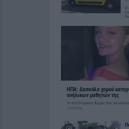
Ο 
το
δυ
ΗΠΑ: Δασκάλα χορού κατηγο
ανήλικων μαθητών της
Οι αστυνομικές Αρχές δεν αποκλεί
ΣΉΜΕΡΑ
Π