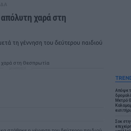
ΑΔΑ
 απόλυτη χαρά στη 
ετά τη γέννηση του δεύτερου παιδιού
ΔΙΑΦΗΜΙΣΗ
TREN
Απόψε τ
δρομολό
Μετρό Θ
Καλαμαρ
εισιτήρ
Σοκ στη
επιχείρ
ίκα στάθηκε η γέννηση του δεύτερου παιδιού