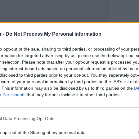
r -
Do Not Process My Personal Information
to opt-out of the sale, sharing to third parties, or processing of your per
formation for targeted advertising by us, please use the below opt-out s
gr στο
Google News
και μάθετε πρώτοι
τα
r selection. Please note that after your opt-out request is processed y
eing interest-based ads based on personal information utilized by us or
disclosed to third parties prior to your opt-out. You may separately opt-
losure of your personal information by third parties on the IAB’s list of
 μπείτε στην
ροή ειδήσεων
του E-Daily.gr
. This information may also be disclosed by us to third parties on the
IA
Participants
that may further disclose it to other third parties.
r και στο Instagram
ΔΙΑΦΗΜΙΣΗ
ΕΥ ΖΗΝ
Οι κρυμ
l Data Processing Opt Outs
Εγκατα
μετατρ
o opt-out of the Sharing of my personal data.