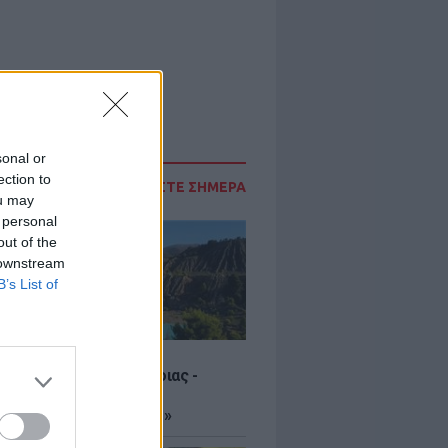
sonal or
ection to
ΔΙΑΒΑΣΤΕ ΣΗΜΕΡΑ
ou may
 personal
out of the
 downstream
B’s List of
μένες λίμνες της Εύβοιας -
λελειμμένα ορυχεία
άπηκαν σε «παράδεισο»