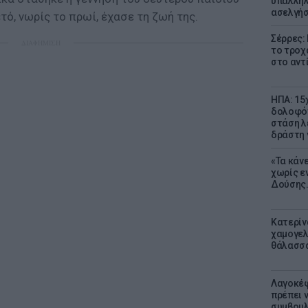
υπάλληλ
ασελγήσ
τό, νωρίς το πρωί, έχασε τη ζωή της.
Σέρρες:
ΔΙΑΦΗΜΙΣΗ
το τροχ
στο αντ
ΗΠΑ: 15
δολοφόν
στάση λ
δράστη γ
«Τα κάν
χωρίς ε
Δούσης.
Κατερίν
χαμογελ
θάλασσα
Λαγοκέφ
πρέπει ν
συμβουλ