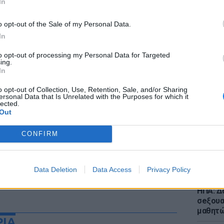
In
o opt-out of the Sale of my Personal Data.
In
to opt-out of processing my Personal Data for Targeted
ing.
ΕΙΔΗΣΕΙ
In
Σέρρες
οδηγού
o opt-out of Collection, Use, Retention, Sale, and/or Sharing
ersonal Data that Is Unrelated with the Purposes for which it
για να
lected.
Out
CONFIRM
Data Deletion
Data Access
Privacy Policy
ΕΙΔΗΣΕΙ
ΗΠΑ: Δ
σeξουα
μαθητώ
ΡΙΑ