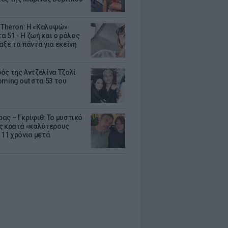
e Theron: Η «Καλυψώ»
τα 51 - H ζωή και ο ρόλος
αξε τα πάντα για εκείνη
ός της Αντζελίνα Τζολί
oming out στα 53 του
ας – Γκρίφιθ: Το μυστικό
ς κρατά «καλύτερους
 11 χρόνια μετά