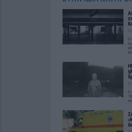
Α
ε
Κ
Σ
Ο 
πρ
επ
επ
Η
η
δρ
Σ
Ο 
78
απ
Σ
«
δ
Σ