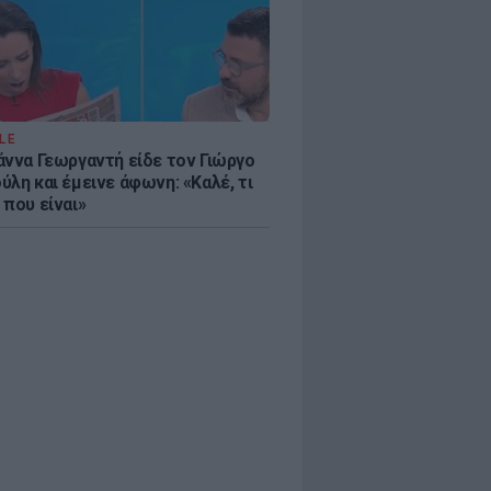
LE
άννα Γεωργαντή είδε τον Γιώργο
λη και έμεινε άφωνη: «Καλέ, τι
 που είναι»