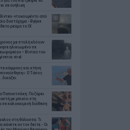
ο για του επιτρέψει να
ει σε ανήλικη
 Βίντεο-ντοκουμέντο από
αίο δυστύχημα - Βγήκε
ίθετο ρεύμα το ΙΧ
χρονος με στολή κλόουν
ησε ηλικιωμένο σε
εωφορείου – Βίντεο του
ίνεται viral
ετε κάφρους και κτήνη
νσυναίσθηση»: Ο Τάσος
..δικάζει
α Παπουτσάκη: Ποζάρει
αστή με μπικίνι στη
 σε καλοκαιρινή διάθεση
αλος στη θάλασσα: Τι
α κάνετε αν τον δείτε - Οι
ές της Μαρίνας Βερνίκου