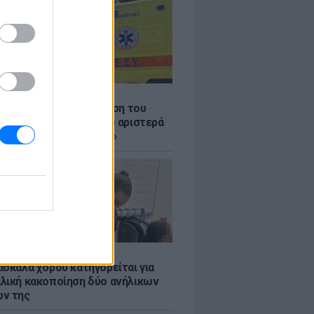
Σ
: Συγκλονίζει η κατάθεση του
 – «Κοίταξα να στρίψω αριστερά
 γλιτώσω, δεν πρόλαβα»
Σ
ασκάλα χορού κατηγορείται για
λική κακοποίηση δύο ανήλικων
ν της