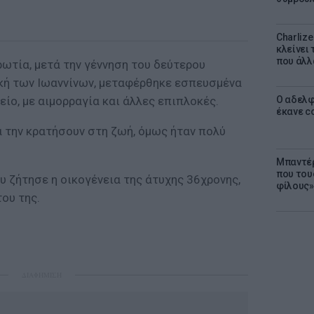
Charliz
κλείνει 
που άλλ
ωτία, μετά την γέννηση του δεύτερου
ική των Ιωαννίνων, μεταφέρθηκε εσπευσμένα
ίο, με αιμορραγία και άλλες επιπλοκές.
Ο αδελφ
έκανε c
α την κρατήσουν στη ζωή, όμως ήταν πολύ
Μπαντέρ
που του
υ ζήτησε η οικογένεια της άτυχης 36χρονης,
φίλους»
του της.
ΔΙΑΦΗΜΙΣΗ