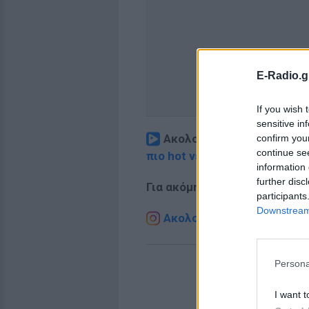
E-Radio.g
If you wish 
sensitive in
Ακολουθήστε το E-Radio.
confirm you
continue se
πιο hot νέα
.
information 
further disc
Για ακόμη περισσότερα
νέα
,
participants
Downstream 
Ακολουθήστε το E-Radio.g
Persona
I want t