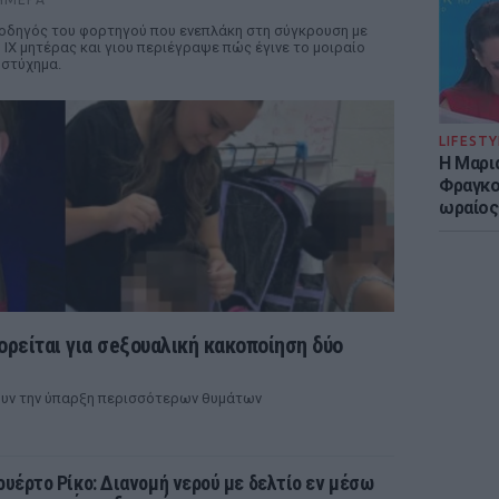
οδηγός του φορτηγού που ενεπλάκη στη σύγκρουση με
 ΙΧ μητέρας και γιου περιέγραψε πώς έγινε το μοιραίο
στύχημα.
LIFESTY
Η Μαρι
Φραγκού
ωραίος
ρείται για σeξουαλική κακοποίηση δύο
ουν την ύπαρξη περισσότερων θυμάτων
ουέρτο Ρίκο: Διανομή νερού με δελτίο εν μέσω