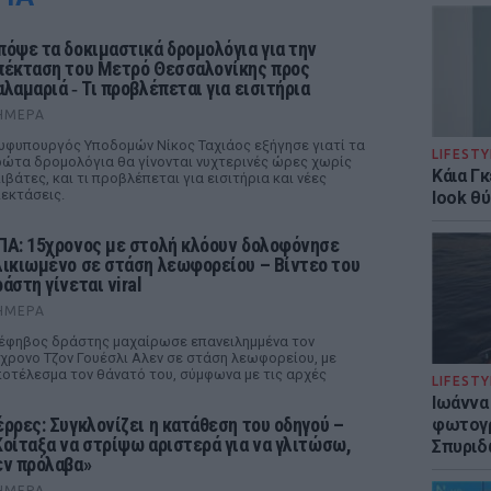
πόψε τα δοκιμαστικά δρομολόγια για την
πέκταση του Μετρό Θεσσαλονίκης προς
αλαμαριά ‑ Τι προβλέπεται για εισιτήρια
ΉΜΕΡΑ
υφυπουργός Υποδομών Νίκος Ταχιάος εξήγησε γιατί τα
LIFESTY
ώτα δρομολόγια θα γίνονται νυχτερινές ώρες χωρίς
Κάια Γ
ιβάτες, και τι προβλέπεται για εισιτήρια και νέες
εκτάσεις.
look θύ
ΠΑ: 15χρονος με στολή κλόουν δολοφόνησε
λικιωμένο σε στάση λεωφορείου – Βίντεο του
άστη γίνεται viral
ΉΜΕΡΑ
έφηβος δράστης μαχαίρωσε επανειλημμένα τον
χρονο Τζον Γουέσλι Αλεν σε στάση λεωφορείου, με
οτέλεσμα τον θάνατό του, σύμφωνα με τις αρχές
LIFESTY
Ιωάννα
έρρες: Συγκλονίζει η κατάθεση του οδηγού –
φωτογρ
Κοίταξα να στρίψω αριστερά για να γλιτώσω,
Σπυριδ
εν πρόλαβα»
ΉΜΕΡΑ