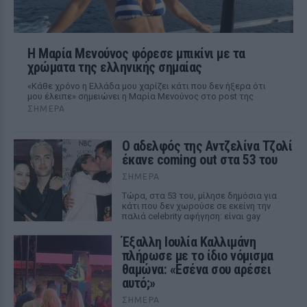
Η Μαρία Μενούνος φόρεσε μπικίνι με τα
χρώματα της ελληνικής σημαίας
«Κάθε χρόνο η Ελλάδα μου χαρίζει κάτι που δεν ήξερα ότι
μου έλειπε» σημειώνει η Μαρία Μενούνος στο post της
ΣΉΜΕΡΑ
Ο αδελφός της Αντζελίνα Τζολί
έκανε coming out στα 53 του
ΣΉΜΕΡΑ
Τώρα, στα 53 του, μίλησε δημόσια για
κάτι που δεν χωρούσε σε εκείνη την
παλιά celebrity αφήγηση: είναι gay
Έξαλλη Ιουλία Καλλιμάνη
πλήρωσε με το ίδιο νόμισμα
θαμώνα: «Εσένα σου αρέσει
αυτό;»
ΣΉΜΕΡΑ