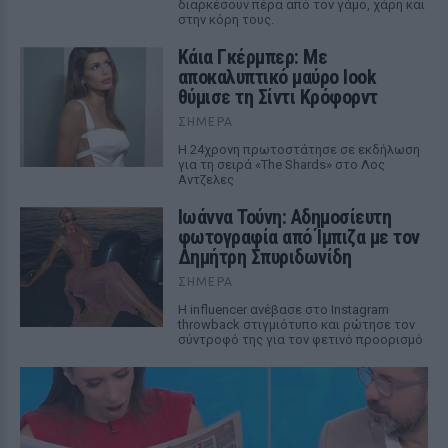
διαρκέσουν πέρα από τον γάμο, χάρη και
στην κόρη τους.
Κάια Γκέρμπερ: Με
αποκαλυπτικό μαύρο look
θύμισε τη Σίντι Κρόφορντ
ΣΉΜΕΡΑ
Η 24χρονη πρωτοστάτησε σε εκδήλωση
για τη σειρά «The Shards» στο Λος
Αντζελες
Ιωάννα Τούνη: Αδημοσίευτη
φωτογραφία από Ίμπιζα με τον
Δημήτρη Σπυριδωνίδη
ΣΉΜΕΡΑ
Η influencer ανέβασε στο Instagram
throwback στιγμιότυπο και ρώτησε τον
σύντροφό της για τον φετινό προορισμό