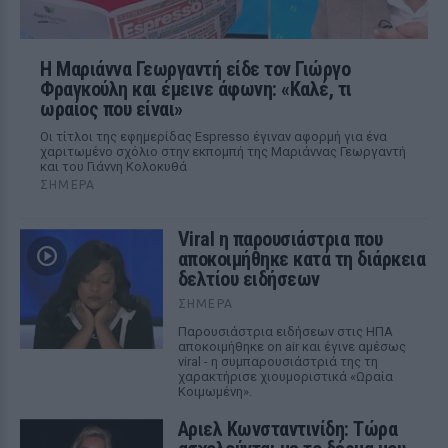
Η Μαριάννα Γεωργαντή είδε τον Γιώργο
Φραγκούλη και έμεινε άφωνη: «Καλέ, τι
ωραίος που είναι»
Οι τίτλοι της εφημερίδας Espresso έγιναν αφορμή για ένα
χαριτωμένο σχόλιο στην εκπομπή της Μαριάννας Γεωργαντή
και του Γιάννη Κολοκυθά
ΣΉΜΕΡΑ
Viral η παρουσιάστρια που
αποκοιμήθηκε κατά τη διάρκεια
δελτίου ειδήσεων
ΣΉΜΕΡΑ
Παρουσιάστρια ειδήσεων στις ΗΠΑ
αποκοιμήθηκε on air και έγινε αμέσως
viral - η συμπαρουσιάστριά της τη
χαρακτήρισε χιουμοριστικά «Ωραία
Κοιμωμένη».
Αριελ Κωνσταντινίδη: Τώρα