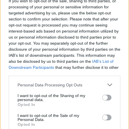
If you wish to opt-out of the sale, sharing to third parties, or
processing of your personal or sensitive information for
targeted advertising by us, please use the below opt-out
section to confirm your selection. Please note that after your
opt-out request is processed you may continue seeing
interest-based ads based on personal information utilized by
us or personal information disclosed to third parties prior to
your opt-out. You may separately opt-out of the further
disclosure of your personal information by third parties on the
IAB’s list of downstream participants. This information may
ΔΕΙΤΕ ΕΠΙΣΗΣ
also be disclosed by us to third parties on the
IAB’s List of
Downstream Participants
that may further disclose it to other
third parties.
ΣΤΗΝ ΙΔΙΑ ΚΑΤΗΓΟΡΙΑ
Personal Data Processing Opt Outs
Η Τατιάνα Στεφανίδου φόρεσε
μπικίνι και εντυπωσίασε με το
I want to opt-out of the Sharing of my
personal data.
κορμί της στα καταγάλανα νερά
Opted In
του Ιονίου
ΣΉΜΕΡΑ
I want to opt-out of the Sale of my
Personal Data.
Οι φωτογραφίες που ανέβασε η
Opted In
παρουσιάστρια από τις διακοπές της με