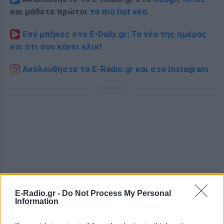
και μάθετε πρώτοι
τα πιο hot νέα
.
Εσύ μπήκες στο E-Daily.gr; Τα νέα της ημέρας
και ότι σου κάνει κλικ!
Ακολουθήστε το E-Radio.gr και στο Instagram
ΔΙΑΦΗΜΙΣΗ
E-Radio.gr -
Do Not Process My Personal
Information