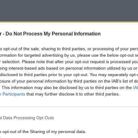
r -
Do Not Process My Personal Information
to opt-out of the sale, sharing to third parties, or processing of your per
formation for targeted advertising by us, please use the below opt-out s
r selection. Please note that after your opt-out request is processed y
eing interest-based ads based on personal information utilized by us or
disclosed to third parties prior to your opt-out. You may separately opt-
losure of your personal information by third parties on the IAB’s list of
. This information may also be disclosed by us to third parties on the
IA
Participants
that may further disclose it to other third parties.
ΕΥ ΖΗΝ
6 φρού
l Data Processing Opt Outs
εκτός 
 κοινότητα αυτή γεννιούνται με προβλήματα
δυσμορφίες στο πρόσωπο, αργή ανάπτυξη
o opt-out of the Sharing of my personal data.