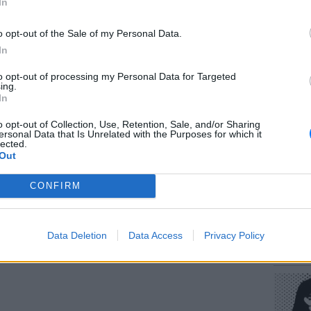
ματική ανάπτυξη. Πολλά από τα παιδιά είναι
In
υν διαταραχή ελλειμματικής προσοχής και
o opt-out of the Sale of my Personal Data.
ναι μικρότερα σε μέγεθος από άλλα.
In
to opt-out of processing my Personal Data for Targeted
ΕΥ ΖΗΝ
ing.
Πώς να
τρια, που ζει στην πόλη Newell, έχει
In
στους 
λευταία 15ετία, όλα πάσχοντα από τα
o opt-out of Collection, Use, Retention, Sale, and/or Sharing
ersonal Data that Is Unrelated with the Purposes for which it
lected.
Out
ΔΙΑΦΗΜΙΣΗ
CONFIRM
POP CU
Data Deletion
Data Access
Privacy Policy
Η κωμω
νεοπλο