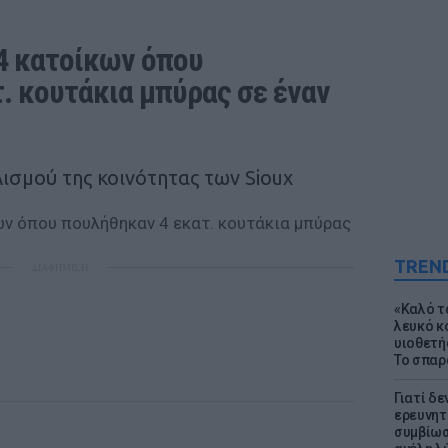
4 κατοίκων όπου 
. κουτάκια μπύρας σε έναν 
ισμού της κοινότητας των Sioux
TREN
ΔΙΑΦΗΜΙΣΗ
«Καλό τα
λευκό κ
υιοθετή
Το σπαρ
Γιατί δε
ερευνητ
συμβίωσ