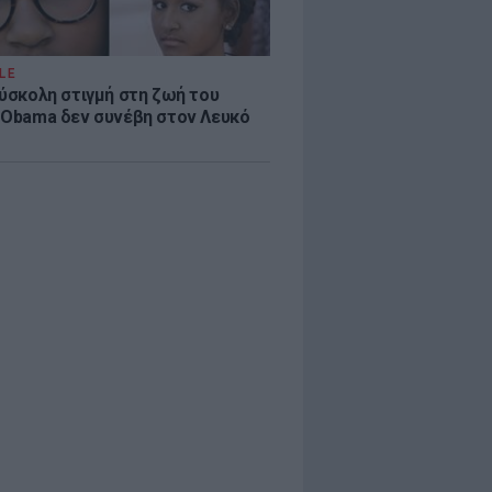
LE
δύσκολη στιγμή στη ζωή του
 Obama δεν συνέβη στον Λευκό