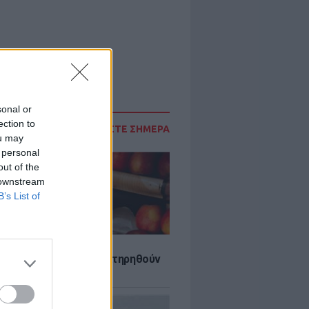
sonal or
ection to
ΔΙΑΒΑΣΤΕ ΣΗΜΕΡΑ
ou may
 personal
out of the
 downstream
B’s List of
τα που μπορουν να διατηρηθούν
ψυγείου το καλοκαίρι