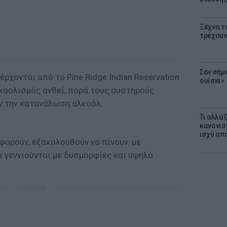
Ξέχνα τ
τρέχουν
Σαν σήμ
ρχονται από το Pine Ridge Indian Reservation
ουίσκι»
λκοολισμός ανθεί, παρά τους αυστηρούς
ν την κατανάλωση αλκοόλ.
Τι αλλά
κανονισ
ισχύ απ
οφορούν, εξακολουθούν να πίνουν, με
 γεννιούνται με δυσμορφίες και υψηλά
ΔΙΑΦΗΜΙΣΗ