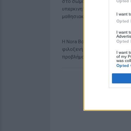
στο σώμα, προβληματική πνευ
Opted 
υπερκινητικά ή αντιμετωπίζο
I want t
μαθησιακές δυσκολίες, και εί
Opted 
I want 
Advertis
Η Nora Boesem, πρώην νοσηλεύ
Opted 
φιλοξενήσει 93 παιδιά την τε
I want t
προβλήματα αυτά.
of my P
was col
Opted 