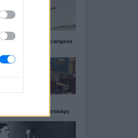
 αποφύγεις το σύγκαμα ανάμεσα
μηρούς
LTURE
δία που σατίρισε τον
υτισμό και παραμένει επίκαιρη