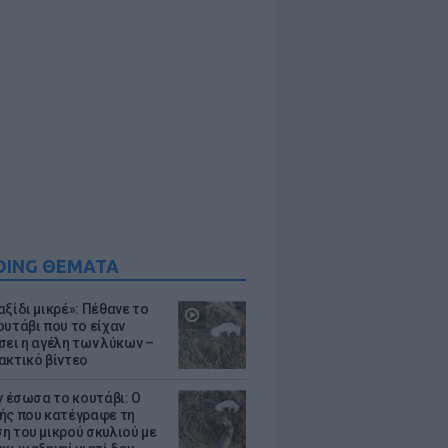
DING ΘΕΜΑΤΑ
ξίδι μικρέ»: Πέθανε το
ουτάβι που το είχαν
σει η αγέλη των λύκων –
ακτικό βίντεο
ν έσωσα το κουτάβι: Ο
ής που κατέγραφε τη
η του μικρού σκυλιού με