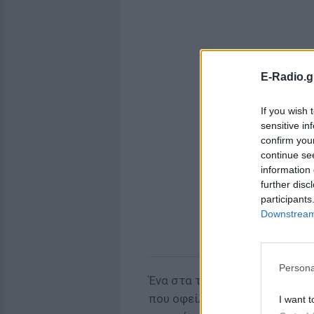
E-Radio.g
If you wish 
sensitive in
confirm you
continue se
information 
further disc
participants
Downstream 
Persona
Ένα στα τέσσερα παιδιά στην
που οφείλονται στο αλκοόλ: 
I want t