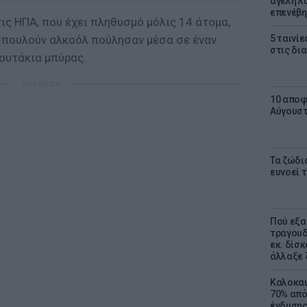
αγέλη λύ
επενέβη
τις ΗΠΑ, που έχει πληθυσμό μόλις 14 άτομα,
 πουλούν αλκοόλ πούλησαν μέσα σε έναν
5 ταινίε
στις δι
ουτάκια μπύρας.
ΔΙΑΦΗΜΙΣΗ
10 αποφ
Αύγουσ
Τα ζώδια
ευνοεί 
Πού εξα
τραγουδ
εκ. δίσ
άλλαξε 
Καλοκαι
70% από
ένδυσης