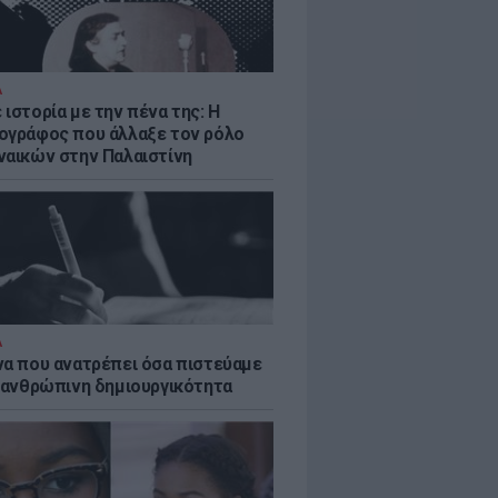
Α
ιστορία με την πένα της: Η
ογράφος που άλλαξε τον ρόλο
ναικών στην Παλαιστίνη
Α
να που ανατρέπει όσα πιστεύαμε
ν ανθρώπινη δημιουργικότητα