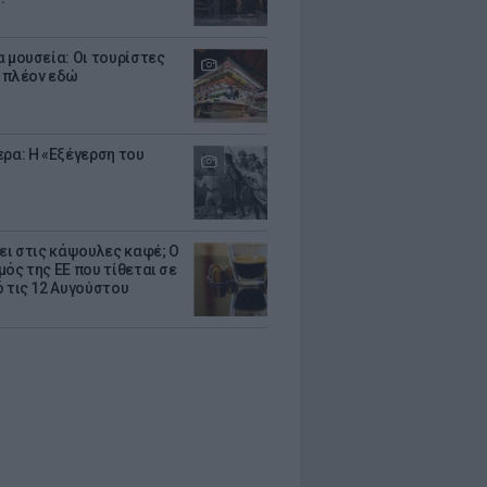
α μουσεία: Οι τουρίστες
 πλέον εδώ
ερα: Η «Εξέγερση του
ζει στις κάψουλες καφέ; Ο
μός της ΕΕ που τίθεται σε
ό τις 12 Αυγούστου