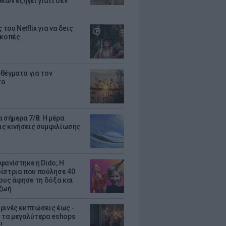
κων εξηγεί γιατί δεν
ς του Netflix για να δεις
ακοπές
θέγματα για τον
το
 σήμερα 7/8: Η μέρα
τις κινήσεις συμφιλίωσης
φανίστηκε η Dido; Η
ίστρια που πούλησε 40
κους άφησε τη δόξα και
ζωή
ρινές εκπτώσεις έως -
 τα μεγαλύτερα eshops
!