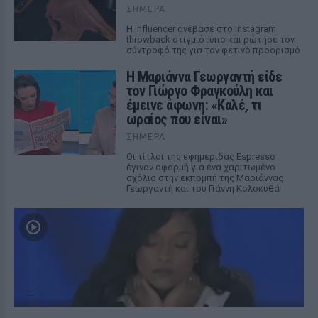
ΣΉΜΕΡΑ
Η influencer ανέβασε στο Instagram
throwback στιγμιότυπο και ρώτησε τον
σύντροφό της για τον φετινό προορισμό
Η Μαριάννα Γεωργαντή είδε
τον Γιώργο Φραγκούλη και
έμεινε άφωνη: «Καλέ, τι
ωραίος που είναι»
ΣΉΜΕΡΑ
Οι τίτλοι της εφημερίδας Espresso
έγιναν αφορμή για ένα χαριτωμένο
σχόλιο στην εκπομπή της Μαριάννας
Γεωργαντή και του Γιάννη Κολοκυθά