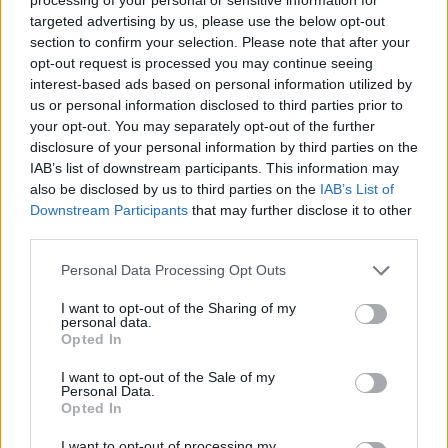
targeted advertising by us, please use the below opt-out
section to confirm your selection. Please note that after your
opt-out request is processed you may continue seeing
interest-based ads based on personal information utilized by
ΔΕΙΤΕ ΕΠΙΣΗΣ
us or personal information disclosed to third parties prior to
your opt-out. You may separately opt-out of the further
disclosure of your personal information by third parties on the
ΣΤΗΝ ΙΔΙΑ ΚΑΤΗΓΟΡΙΑ
IAB’s list of downstream participants. This information may
also be disclosed by us to third parties on the
IAB’s List of
Κατερίνα Παπουτσάκη: Ποζάρει
Downstream Participants
that may further disclose it to other
χαμογελαστή με μπικίνι στη
third parties.
θάλασσα σε καλοκαιρινή
διάθεση
Personal Data Processing Opt Outs
ΣΉΜΕΡΑ
I want to opt-out of the Sharing of my
Η ηθοποιός μοιράστηκε στιγμές από την
personal data.
παραλία μέσα από Instagram stories,
Opted In
ποζάροντας μέσα στο νερό με τα αγόρια
της
I want to opt-out of the Sale of my
Personal Data.
Charlize Theron: Η «Καλυψώ»
Opted In
κλείνει τα 51 ‑ H ζωή και ο
ρόλος που άλλαξε τα πάντα για
I want to opt-out of processing my