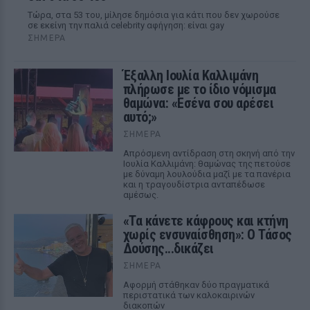
Τώρα, στα 53 του, μίλησε δημόσια για κάτι που δεν χωρούσε
σε εκείνη την παλιά celebrity αφήγηση: είναι gay
ΣΉΜΕΡΑ
Έξαλλη Ιουλία Καλλιμάνη
πλήρωσε με το ίδιο νόμισμα
θαμώνα: «Εσένα σου αρέσει
αυτό;»
ΣΉΜΕΡΑ
Απρόσμενη αντίδραση στη σκηνή από την
Ιουλία Καλλιμάνη: θαμώνας της πετούσε
με δύναμη λουλούδια μαζί με τα πανέρια
και η τραγουδίστρια ανταπέδωσε
αμέσως.
«Τα κάνετε κάφρους και κτήνη
χωρίς ενσυναίσθηση»: Ο Τάσος
Δούσης...δικάζει
ΣΉΜΕΡΑ
Αφορμή στάθηκαν δύο πραγματικά
περιστατικά των καλοκαιρινών
διακοπών