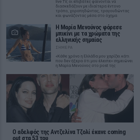
live TV, οι επιβάτες φαίνονται να
διασκεδάζουν με ιδιαίτερα έντονο
τρόπο, χοροπηδώντας, τραγουδώντας
και φωνάζοντας μέσα στο όχημα
Η Μαρία Μενούνος φόρεσε
μπικίνι με τα χρώματα της
ελληνικής σημαίας
ΣΉΜΕΡΑ
«Κάθε χρόνο η Ελλάδα μου χαρίζει κάτι
που δεν ήξερα ότι μου έλειπε» σημειώνει
η Μαρία Μενούνος στο post της
Ο αδελφός της Αντζελίνα Τζολί έκανε coming
out στα 53 του