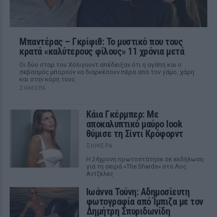
Μπαντέρας – Γκρίφιθ: Το μυστικό που τους
κρατά «καλύτερους φίλους» 11 χρόνια μετά
Οι δύο σταρ του Χόλιγουντ απέδειξαν ότι η αγάπη και ο
σεβασμός μπορούν να διαρκέσουν πέρα από τον γάμο, χάρη
και στην κόρη τους.
ΣΉΜΕΡΑ
Κάια Γκέρμπερ: Με
αποκαλυπτικό μαύρο look
θύμισε τη Σίντι Κρόφορντ
ΣΉΜΕΡΑ
Η 24χρονη πρωτοστάτησε σε εκδήλωση
για τη σειρά «The Shards» στο Λος
Αντζελες
Ιωάννα Τούνη: Αδημοσίευτη
φωτογραφία από Ίμπιζα με τον
Δημήτρη Σπυριδωνίδη