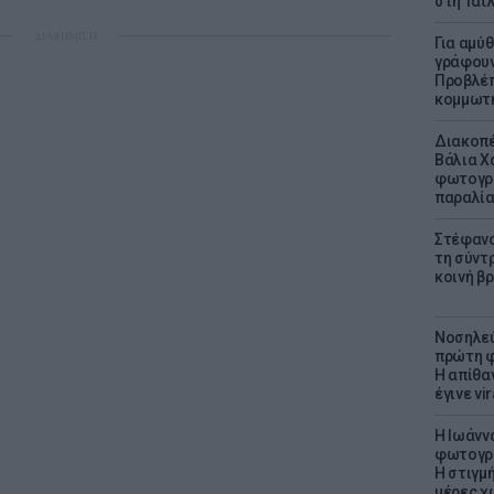
στη Ταϊ
ΔΙΑΦΗΜΙΣΗ
Για αμύ
γράφουν
Προβλέπ
κομμωτήρ
Διακοπέ
Βάλια Χ
φωτογρα
παραλί
Στέφανο
τη σύντ
κοινή β
Νοσηλεύ
πρώτη φ
Η απίθα
έγινε vir
H Ιωάνν
φωτογρα
Η στιγμή
μέρες χ