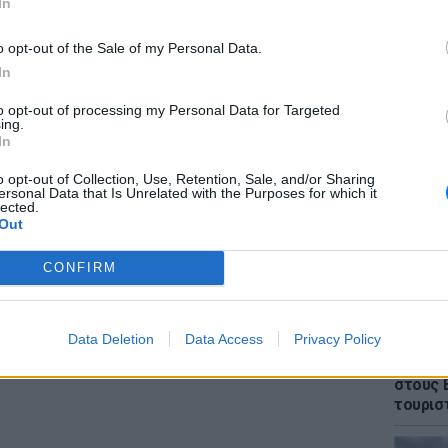
In
o opt-out of the Sale of my Personal Data.
In
gr στο
Google News
και μάθετε πρώτοι
τα
to opt-out of processing my Personal Data for Targeted
ΕΙΔΗΣΕΙ
ing.
Θρίλερ
In
γυναίκα
 μπείτε στην
ροή ειδήσεων
του E-Daily.gr
έπεσε 
o opt-out of Collection, Use, Retention, Sale, and/or Sharing
ersonal Data that Is Unrelated with the Purposes for which it
lected.
r και στο Instagram
Out
ΔΙΑΦΗΜΙΣΗ
CONFIRM
Data Deletion
Data Access
Privacy Policy
ΕΙΔΗΣΕΙ
Πάνω α
στους 
τουρισ