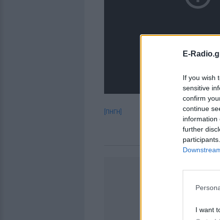
E-Radio.g
If you wish 
sensitive in
confirm you
continue se
[ΠΗΓΗ]
information 
further disc
participants
Downstream 
Persona
I want t