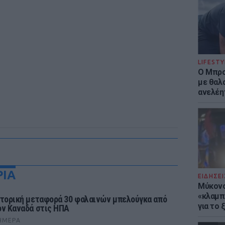
LIFESTY
Ο Μπρο
με θαλ
ανελέη
ΡΙΑ
ΕΙΔΗΣΕΙ
Μύκονο
«κλαμπ»
στορική μεταφορά 30 φαλαινών μπελούγκα από
για το
ον Καναδά στις ΗΠΑ
ΉΜΕΡΑ