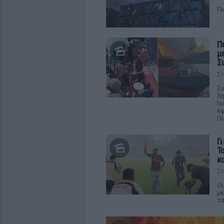
Πώ
Π
μ
Σ
Σ
Συ
δη
Ιο
έφ
Π
Γ
Τ
κα
Σ
Οι
με
τα