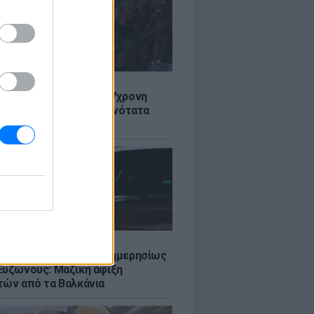
Σ
 στον Λυκαβηττό: Σε 57χρονη
 ανήκει η σορός - Πιθανότατα
από ύψος
Σ
πό 45.000 διελεύσεις ημερησίως
Ευζώνους: Μαζική άφιξη
τών από τα Βαλκάνια