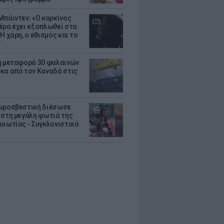
Μπάιντεν: «Ο καρκίνος
έρα έχει εξαπλωθεί στα
Η χάρη, ο εθισμός και το
τ
ή μεταφορά 30 φαλαινών
κα από τον Καναδά στις
υροσβεστική διέσωσε
 στη μεγάλη φωτιά της
οιωτίας - Συγκλονιστικά