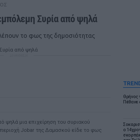
ΟΣ
εμπόλεμη Συρία από ψηλά
βλέπουν το φως της δημοσιότητας
ΔΙΑΦΗΜΙΣΗ
TREN
Θρήνος γ
Πέθανε 
πό ψηλά μια επιχείρηση του συριακού
Σοκαρισ
περιοχή Jobar της Δαμασκού είδε το φως
ο 14χρον
σκορπάε