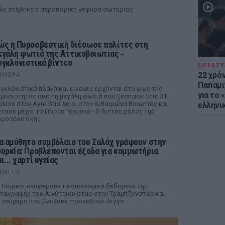
ς στήθηκε η αεροπορική γέφυρα σωτηρίας
ώς η Πυροσβεστική διέσωσε πολίτες στη
εγάλη φωτιά της Αττικοβοιωτίας ‑
υγκλονιστικά βίντεο
LIFESTY
22 χρό
ΉΜΕΡΑ
Παπαμι
γκλονιστικά πλάνα και εικόνες έρχονται στο φως της
για το
μοσιότητας από τη μεγάλη φωτιά που ξέσπασε στις 31
υλίου στον Αγιο Βασίλειο, στον Κιθαιρώνα Βοιωτίας και
ελληνι
τασε μέχρι το Πόρτο Γερμενό - Ο διττός ρόλος της
υροσβεστικής
ια αμύθητο συμβόλαιο του Σαλάχ γράφουν στην
ουρκία: Προβλέπονται έξοδα για κομμωτήρια
ι... χαρτί υγείας
ΉΜΕΡΑ
 Τούρκοί αναφέρουν τα οικονομικά δεδομένα της
ταγραφής του Αιγύπτιου σταρ στην Τραμπζονσπόρ και
 νούμερα που βγάζουν, προκαλούν ίλιγγο