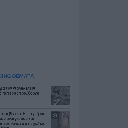
DING ΘΕΜΑΤΑ
ια τον Λιονέλ Μέσι:
ο πατέρας του, Χόρχε
τικό βίντεο: Η στιγμή που
ος ανοίγει πυρ και
ι τον θάνατο σε σχολείο