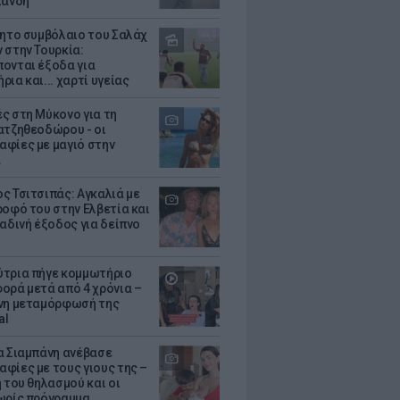
λάνδη
θητο συμβόλαιο του Σαλάχ
 στην Τουρκία:
ονται έξοδα για
ια και... χαρτί υγείας
ς στη Μύκονο για τη
ατζηθεοδώρου - οι
φίες με μαγιό στην
α
ς Τσιτσιπάς: Αγκαλιά με
ροφό του στην Ελβετία και
ραδινή έξοδος για δείπνο
τρια πήγε κομμωτήριο
ορά μετά από 4 χρόνια –
νη μεταμόρφωσή της
al
α Σιαμπάνη ανέβασε
φίες με τους γιους της –
 του θηλασμού και οι
ωρίς πρόγραμμα