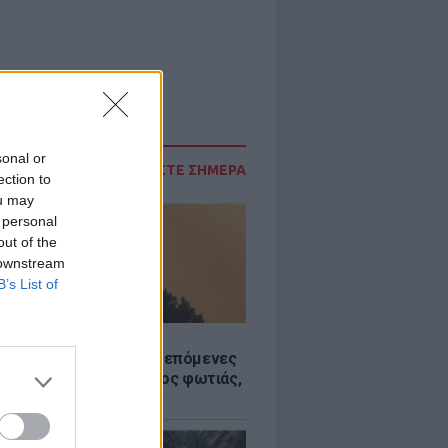
sonal or
ΔΙΑΒΑΣΤΕ ΣΗΜΕΡΑ
ection to
ou may
 personal
out of the
 downstream
B’s List of
Σ
«hot – dry – windy» τις επόμενες
ς: Αυξημένος ο κίνδυνος φωτιάς,
ρμός σε 6 περιφέρειες