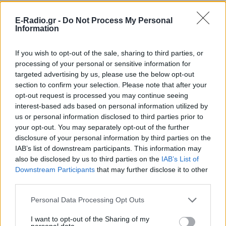
E-Radio.gr -
Do Not Process My Personal
Information
If you wish to opt-out of the sale, sharing to third parties, or
ΔΕΙΤΕ ΕΠΙΣΗΣ
processing of your personal or sensitive information for
targeted advertising by us, please use the below opt-out
ΣΤΗΝ ΙΔΙΑ ΚΑΤΗΓΟΡΙΑ
section to confirm your selection. Please note that after your
opt-out request is processed you may continue seeing
Η ταινία που παραλίγο να
interest-based ads based on personal information utilized by
καταστρέψει την καριέρα της
us or personal information disclosed to third parties prior to
Diane Keaton
your opt-out. You may separately opt-out of the further
disclosure of your personal information by third parties on the
ΧΤΕΣ
IAB’s list of downstream participants. This information may
Μία αποτυχία ήταν αρκετή
also be disclosed by us to third parties on the
IAB’s List of
Downstream Participants
that may further disclose it to other
5 one‑hit wonders που έγιναν
third parties.
ξανά διάσημοι από… ατύχημα
Personal Data Processing Opt Outs
ΠΡΟΧΤΈΣ
Η τύχη δεν προβλέπεται, αλλά όταν
I want to opt-out of the Sharing of my
χαμογελάσει, αποδεικνύει ότι ορισμένα
personal data.