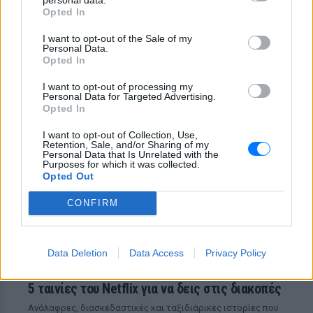
τραγούδια έχουν πολύ περισσότερες
Opted In
«ζωές» από όσες νομίζαμε
Η κωμωδία που σατίρισε τον
I want to opt-out of the Sale of my
Personal Data.
νεοπλουτισμό και παραμένει
Opted In
επίκαιρη
I want to opt-out of processing my
ΠΡΙΝ 3 ΜΈΡΕΣ
Personal Data for Targeted Advertising.
108 επεισόδια γέλιου: Η σειρά του Χάρη
Opted In
Ρώμα που αξίζει να δούμε ξανά στις
επαναλήψεις
I want to opt-out of Collection, Use,
Retention, Sale, and/or Sharing of my
Personal Data that Is Unrelated with the
Purposes for which it was collected.
Opted Out
CONFIRM
Data Deletion
Data Access
Privacy Policy
5 ταινίες του Netflix για να δεις στις διακοπές
Aνάλαφρες, διασκεδαστικές και ταξιδιάρικες ιστορίες που