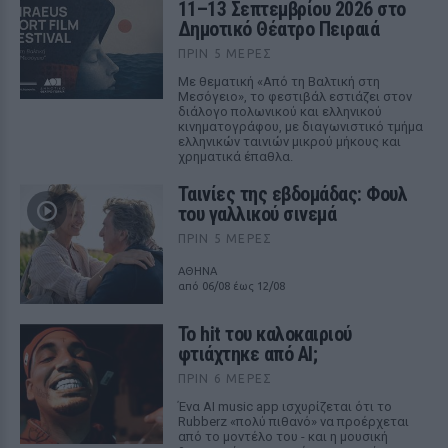
11–13 Σεπτεμβρίου 2026 στο
Δημοτικό Θέατρο Πειραιά
ΠΡΙΝ 5 ΜΈΡΕΣ
Με θεματική «Από τη Βαλτική στη
Μεσόγειο», το φεστιβάλ εστιάζει στον
διάλογο πολωνικού και ελληνικού
κινηματογράφου, με διαγωνιστικό τμήμα
ελληνικών ταινιών μικρού μήκους και
χρηματικά έπαθλα.
Ταινίες της εβδομάδας: Φουλ
του γαλλικού σινεμά
ΠΡΙΝ 5 ΜΈΡΕΣ
ΑΘΗΝΑ
από 06/08 έως 12/08
Το hit του καλοκαιριού
φτιάχτηκε από AI;
ΠΡΙΝ 6 ΜΈΡΕΣ
Ένα AI music app ισχυρίζεται ότι το
Rubberz «πολύ πιθανό» να προέρχεται
από το μοντέλο του - και η μουσική