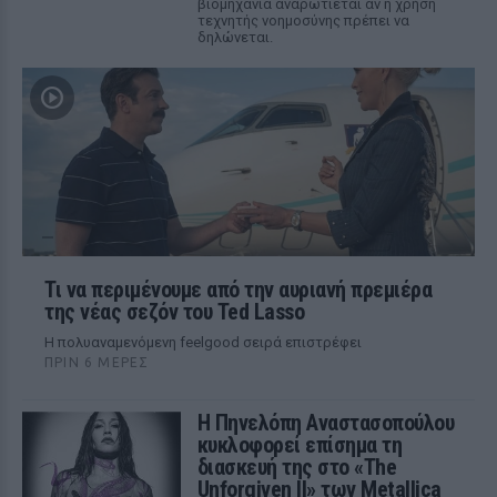
βιομηχανία αναρωτιέται αν η χρήση
τεχνητής νοημοσύνης πρέπει να
δηλώνεται.
Τι να περιμένουμε από την αυριανή πρεμιέρα
της νέας σεζόν του Ted Lasso
Η πολυαναμενόμενη feelgood σειρά επιστρέφει
ΠΡΙΝ 6 ΜΈΡΕΣ
Η Πηνελόπη Αναστασοπούλου
κυκλοφορεί επίσημα τη
διασκευή της στο «The
Unforgiven II» των Metallica