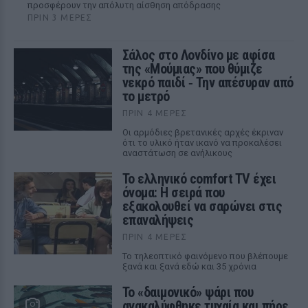
προσφέρουν την απόλυτη αίσθηση απόδρασης
ΠΡΙΝ 3 ΜΈΡΕΣ
Σάλος στο Λονδίνο με αφίσα
της «Μούμιας» που θύμιζε
νεκρό παιδί ‑ Την απέσυραν από
το μετρό
ΠΡΙΝ 4 ΜΈΡΕΣ
Οι αρμόδιες βρετανικές αρχές έκριναν
ότι το υλικό ήταν ικανό να προκαλέσει
αναστάτωση σε ανήλικους
Το ελληνικό comfort TV έχει
όνομα: Η σειρά που
εξακολουθεί να σαρώνει στις
επαναλήψεις
ΠΡΙΝ 4 ΜΈΡΕΣ
Το τηλεοπτικό φαινόμενο που βλέπουμε
ξανά και ξανά εδώ και 35 χρόνια
Το «δαιμονικό» ψάρι που
ανακαλύφθηκε τυχαία και πήρε