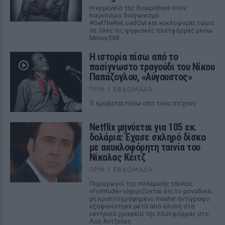
Η ερμηνεία της διακρίθηκε στον
παγκόσμιο διαγωνισμό
#GetTheReLoadOut και κυκλοφορεί τώρα
σε όλες τις ψηφιακές πλατφόρμες μέσω
Minos EMI.
Η ιστορία πίσω από το
πασίγνωστο τραγούδι του Νίκου
Παπάζογλου, «Αύγουστος»
ΠΡΙΝ 1 ΕΒΔΟΜΆΔΑ
Τι κρύβεται πίσω από τους στίχους
Netflix μηνύεται για 105 εκ.
δολάρια: Έχασε σκληρό δίσκο
με ακυκλοφόρητη ταινία του
Νίκολας Κέιτζ
ΠΡΙΝ 1 ΕΒΔΟΜΆΔΑ
Παραγωγοί της πολεμικής ταινίας
«Fortitude» ισχυρίζονται ότι το μοναδικό,
μη κρυπτογραφημένο master αντίγραφο
εξαφανίστηκε μετά από κλοπή στα
κεντρικά γραφεία της πλατφόρμας στο
Λος Αντζελες.