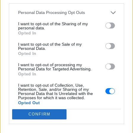
third parties.
Personal Data Processing Opt Outs
I want to opt-out of the Sharing of my
personal data.
Opted In
ΔΕΙΤΕ ΕΠΙΣΗΣ
I want to opt-out of the Sale of my
Personal Data.
Opted In
ΣΤΗΝ ΙΔΙΑ ΚΑΤΗΓΟΡΙΑ
I want to opt-out of processing my
Personal Data for Targeted Advertising.
Ο αδελφός της Αντζελίνα Τζολί
Opted In
έκανε coming out στα 53 του
I want to opt-out of Collection, Use,
ΠΡΙΝ 10 ΏΡΕΣ
Retention, Sale, and/or Sharing of my
Personal Data that Is Unrelated with the
Τώρα, στα 53 του, μίλησε δημόσια για
Purposes for which it was collected.
κάτι που δεν χωρούσε σε εκείνη την
Opted Out
παλιά celebrity αφήγηση: είναι gay
Έξαλλη Ιουλία Καλλιμάνη
CONFIRM
πλήρωσε με το ίδιο νόμισμα
θαμώνα: «Εσένα σου αρέσει
αυτό;»