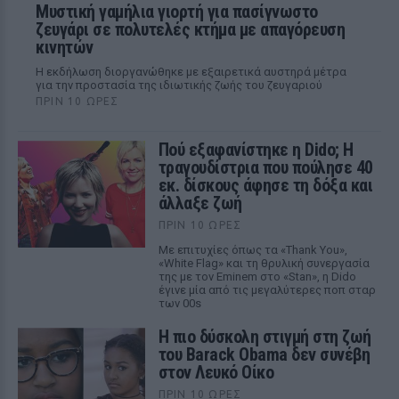
Μυστική γαμήλια γιορτή για πασίγνωστο
ζευγάρι σε πολυτελές κτήμα με απαγόρευση
κινητών
Η εκδήλωση διοργανώθηκε με εξαιρετικά αυστηρά μέτρα
για την προστασία της ιδιωτικής ζωής του ζευγαριού
ΠΡΙΝ 10 ΏΡΕΣ
Πού εξαφανίστηκε η Dido; Η
τραγουδίστρια που πούλησε 40
εκ. δίσκους άφησε τη δόξα και
άλλαξε ζωή
ΠΡΙΝ 10 ΏΡΕΣ
Με επιτυχίες όπως τα «Thank You»,
«White Flag» και τη θρυλική συνεργασία
της με τον Eminem στο «Stan», η Dido
έγινε μία από τις μεγαλύτερες ποπ σταρ
των 00s
Η πιο δύσκολη στιγμή στη ζωή
του Barack Obama δεν συνέβη
στον Λευκό Οίκο
ΠΡΙΝ 10 ΏΡΕΣ