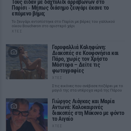
Τους είδαν με δαχτυλίδι αρραβώνων στο
Παρίσι ‑ Μήπως διάσημο ζευγάρι έκανε το
επόμενο βήμα;
Το ζευγάρι εντοπίστηκε στο Παρίσι με βέρες του γαλλικού
οίκου Boucheron στο αριστερό χέρι
ΧΤΕΣ
Γαρυφαλλιά Καληφώνη:
Διακοπές σε Κουφονήσια και
Πάρο, χωρίς τον Χρήστο
Μάστορα – Δείτε τις
φωτογραφίες
ΧΤΕΣ
Στις εικόνες που ανέβασε ποζάρει με το
μαγιό της στα υπέροχα νερά της Πάρου
Γιώργος Λιάγκας και Μαρία
Αντωνά: Καλοκαιρινές
διακοπές στη Μύκονο με φόντο
το Αιγαίο
ΧΤΕΣ