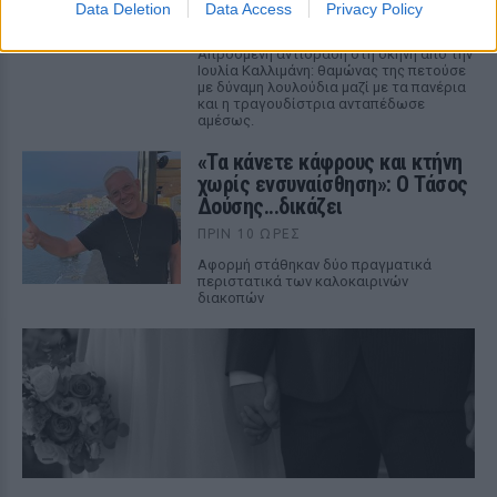
Data Deletion
Data Access
Privacy Policy
ΠΡΙΝ 10 ΏΡΕΣ
Απρόσμενη αντίδραση στη σκηνή από την
Ιουλία Καλλιμάνη: θαμώνας της πετούσε
με δύναμη λουλούδια μαζί με τα πανέρια
και η τραγουδίστρια ανταπέδωσε
αμέσως.
«Τα κάνετε κάφρους και κτήνη
χωρίς ενσυναίσθηση»: Ο Τάσος
Δούσης...δικάζει
ΠΡΙΝ 10 ΏΡΕΣ
Αφορμή στάθηκαν δύο πραγματικά
περιστατικά των καλοκαιρινών
διακοπών