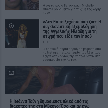
Η νύχτα που ο Barack και η Michelle
Obama φοβήθηκαν για τη ζωή της κόρης
τους
«Δεν θα το ξεχάσω όσο ζω»: Η
συγκλονιστική εξομολόγηση
της Αγγελικής Ηλιάδη για τη
στιγμή που είδε τον Ιησού
ΧΤΕΣ
Η τραγουδίστρια περιέγραψε μέσα από
το Instagram μια εμπειρία που λέει πως
έζησε όταν ο γιος της νοσηλευόταν στο
νοσοκομείο της Αρτας.
Η Ιωάννα Τούνη δημοσίευσε υλικό από τις
διακοπές της στη Μύκονο: Όσο και αν έχω