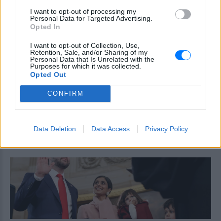
Βραζιλιάνος
I want to opt-out of processing my
Personal Data for Targeted Advertising.
ΧΤΕΣ
Opted In
Σύμφωνα με τον Φαμπρίτσιο Ρομάνο ο
Βραζιλιάνος είναι έτοιμος να αποδεχτεί
I want to opt-out of Collection, Use,
την πρόταση της Ρεάλ
Retention, Sale, and/or Sharing of my
Personal Data that Is Unrelated with the
Purposes for which it was collected.
Meta έξυπνα γυαλιά: Γιατί
Opted Out
εστιατόρια, παμπ και θέατρα
στη Βρετανία τα απαγορεύουν
CONFIRM
ΧΤΕΣ
Από τον εστιάτορα Τζέρεμι Κινγκ ως την
αλυσίδα Wetherspoons και τον όμιλο ATG
Data Deletion
Data Access
Privacy Policy
Theatres, ολοένα περισσότεροι χώροι
εστίασης και ψυχαγωγίας κλείνουν την
πόρτα στα Ray-Ban Meta glasses.