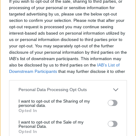
If you wish to opt-out of the sale, sharing to third parties, or
processing of your personal or sensitive information for
ΔΕΙΤΕ ΕΠΙΣΗΣ
targeted advertising by us, please use the below opt-out
section to confirm your selection. Please note that after your
ΣΤΗΝ ΙΔΙΑ ΚΑΤΗΓΟΡΙΑ
opt-out request is processed you may continue seeing
interest-based ads based on personal information utilized by
Γιατί δεν έσωσα το κουτάβι: Ο
us or personal information disclosed to third parties prior to
ερευνητής που κατέγραφε τη
your opt-out. You may separately opt-out of the further
συμβίωση του μικρού σκυλιού
disclosure of your personal information by third parties on the
με αγέλη λύκων εξηγεί γιατί
IAB’s list of downstream participants. This information may
δεν επενέβη
also be disclosed by us to third parties on the
IAB’s List of
Downstream Participants
that may further disclose it to other
ΧΤΕΣ
third parties.
«Κρατάμε την επιστημονική απόσταση,
δεν είναι δυνατόν να πάω να επέμβω,
Personal Data Processing Opt Outs
ούτε γίνεται να στείλω κάποιον
κτηνίατρο σε ένα μέρος όπου υπάρχει
αγέλη με λύκους, είναι επικίνδυνο» λέει
I want to opt-out of the Sharing of my
στο protothema.gr ο διδάκτορας
personal data.
ζωολογίας του ΑΠΘ, Θεόδωρος Κομηνός
Opted In
- Έχουν πεθάνει και έξι λυκόπουλα
I want to opt-out of the Sale of my
Για πάντα στη Ρεάλ Μαδρίτης ο
Personal Data.
Βινίσιους: Υπογράφει νέο
Opted In
εξαετές συμβόλαιο ο