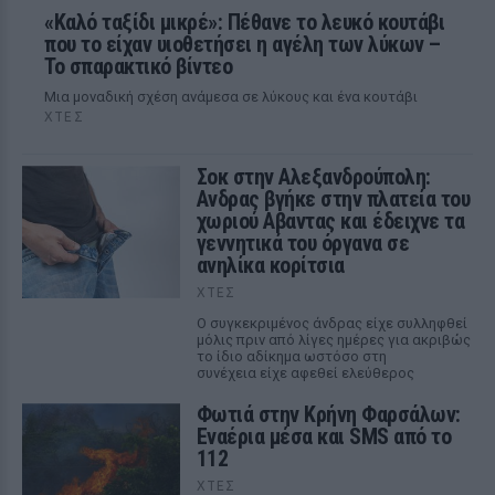
«Καλό ταξίδι μικρέ»: Πέθανε το λευκό κουτάβι
που το είχαν υιοθετήσει η αγέλη των λύκων –
Το σπαρακτικό βίντεο
Μια μοναδική σχέση ανάμεσα σε λύκους και ένα κουτάβι
ΧΤΕΣ
Σοκ στην Αλεξανδρούπολη:
Ανδρας βγήκε στην πλατεία του
χωριού Αβαντας και έδειχνε τα
γεννητικά του όργανα σε
ανηλίκα κορίτσια
ΧΤΕΣ
Ο συγκεκριμένος άνδρας είχε συλληφθεί
μόλις πριν από λίγες ημέρες για ακριβώς
το ίδιο αδίκημα ωστόσο στη
συνέχεια είχε αφεθεί ελεύθερος
Φωτιά στην Κρήνη Φαρσάλων:
Εναέρια μέσα και SMS από το
112
ΧΤΕΣ