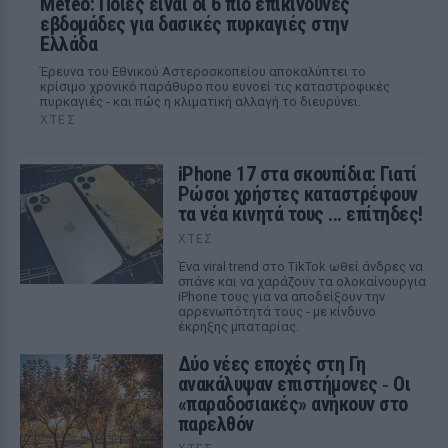
Meteo: Ποιες είναι οι 6 πιο επικίνδυνες
εβδομάδες για δασικές πυρκαγιές στην
Ελλάδα
Έρευνα του Εθνικού Αστεροσκοπείου αποκαλύπτει το
κρίσιμο χρονικό παράθυρο που ευνοεί τις καταστροφικές
πυρκαγιές - και πώς η κλιματική αλλαγή το διευρύνει.
ΧΤΕΣ
iPhone 17 στα σκουπίδια: Γιατί
Ρώσοι χρήστες καταστρέφουν
τα νέα κινητά τους ... επίτηδες!
ΧΤΕΣ
Ένα viral trend στο TikTok ωθεί άνδρες να
σπάνε και να χαράζουν τα ολοκαίνουργια
iPhone τους για να αποδείξουν την
αρρενωπότητά τους - με κίνδυνο
έκρηξης μπαταρίας.
Δύο νέες εποχές στη Γη
ανακάλυψαν επιστήμονες ‑ Oι
«παραδοσιακές» ανήκουν στο
παρελθόν