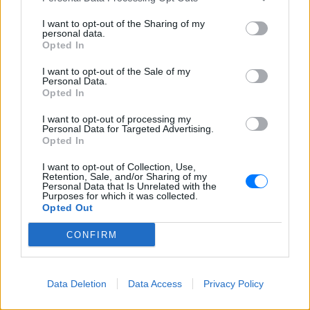
και μάθετε πρώτοι
τα πιο hot νέα
.
I want to opt-out of the Sharing of my
personal data.
Εσύ μπήκες στο E-Daily.gr; Τα νέα της ημέρας
Opted In
και ότι σου κάνει κλικ!
I want to opt-out of the Sale of my
Personal Data.
Ακολουθήστε το E-Radio.gr και στο Instagram
Opted In
ΔΙΑΦΗΜΙΣΗ
I want to opt-out of processing my
Personal Data for Targeted Advertising.
Opted In
I want to opt-out of Collection, Use,
Retention, Sale, and/or Sharing of my
Personal Data that Is Unrelated with the
Purposes for which it was collected.
Opted Out
CONFIRM
Data Deletion
Data Access
Privacy Policy