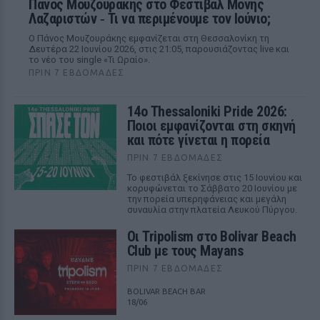
Πάνος Μουζουράκης στο Φεστιβάλ Μονής
Λαζαριστών ‑ Τι να περιμένουμε τον Ιούνιο;
Ο Πάνος Μουζουράκης εμφανίζεται στη Θεσσαλονίκη τη
Δευτέρα 22 Ιουνίου 2026, στις 21:05, παρουσιάζοντας live και
το νέο του single «Τι Ωραίο».
ΠΡΙΝ 7 ΕΒΔΟΜΆΔΕΣ
14ο Thessaloniki Pride 2026:
Ποιοι εμφανίζονται στη σκηνή
και πότε γίνεται η πορεία
ΠΡΙΝ 7 ΕΒΔΟΜΆΔΕΣ
Το φεστιβάλ ξεκίνησε στις 15 Ιουνίου και
κορυφώνεται το Σάββατο 20 Ιουνίου με
την πορεία υπερηφάνειας και μεγάλη
συναυλία στην πλατεία Λευκού Πύργου.
Οι Tripolism στο Bolivar Beach
Club με τους Mayans
ΠΡΙΝ 7 ΕΒΔΟΜΆΔΕΣ
BOLIVAR BEACH BAR
18/06