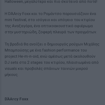
Halloween, μεγαλύτερο και πιο σκοτεινό από ποτέ!
H DΆArcy Foxx και το Ρομάντσο παρουσιάζουν ένα
mini festival, στο ισόγειο και υπόγειο του κτιρίου
της Αναξαγόρα, ένα οπτικοακουστικό αφιέρωμα
στην μυστηριώδη, ζοφερή πλευρά των πραγμάτων.
Τη βραδιά θα ανοίξει ο δημιουργός ρούχων Μιχάλης
Μπαμπούσης με ένα fashion performance του
project He-m-n-oid, ενώ αμέσως μετά ακολουθούν
DJ sets στα 2 stages του κτιρίου, πλαισιωμένα από
visuals και προβολές σπάνιων ταινιών μικρού
μήκους.
DΆArcy Foxx