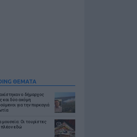
DING ΘΕΜΑΤΑ
κίστηκαν ο δήμαρχος
ς και δύο ακόμη
ούμενοι για την πυρκαγιά
ωτία
α μουσεία: Οι τουρίστες
 πλέον εδώ