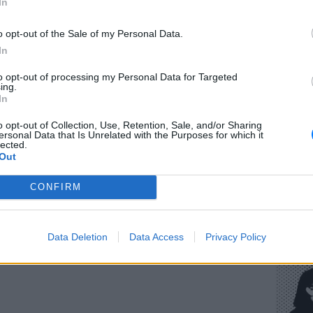
In
gr στο
Google News
και μάθετε πρώτοι
τα
o opt-out of the Sale of my Personal Data.
In
ΕΥ ΖΗΝ
; Τα νέα της ημέρας και ότι σου κάνει κλικ!
to opt-out of processing my Personal Data for Targeted
Πώς να
ing.
στους 
In
r και στο Instagram
o opt-out of Collection, Use, Retention, Sale, and/or Sharing
ΔΙΑΦΗΜΙΣΗ
ersonal Data that Is Unrelated with the Purposes for which it
lected.
Out
CONFIRM
POP CU
Η κωμω
Data Deletion
Data Access
Privacy Policy
νεοπλο