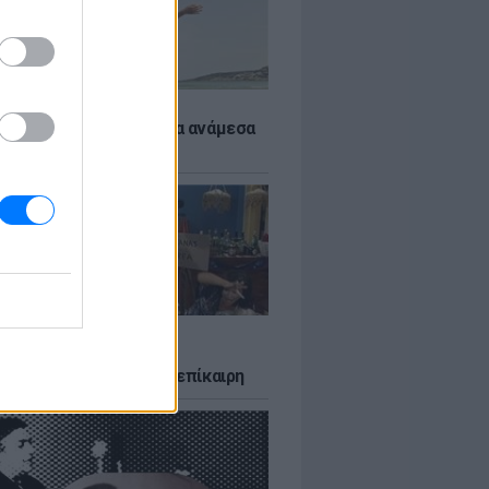
 αποφύγεις το σύγκαμα ανάμεσα
μηρούς
LTURE
δία που σατίρισε τον
υτισμό και παραμένει επίκαιρη