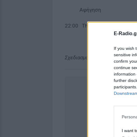
Αφήγηση
22:00 The Crow, 1994
E-Radio.g
If you wish 
sensitive in
Σχεδιασμός αφίσας: Νίκος Τσα
confirm you
continue se
information 
further disc
participants
Downstream 
Persona
I want t