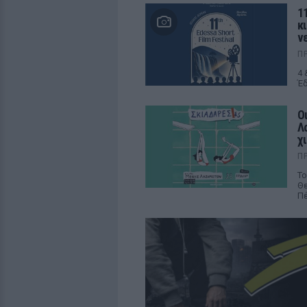
11
κ
ν
Π
4 
Έδ
Ο
Λ
χ
Π
Το
Θε
Πέ