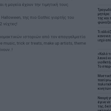
ι η μαγεία έχουν την τιμητική τους.
Τραγωδί
μητέρα:
υ Halloween, της πιο Gothic γιορτής του
της και 
φώναζαν
2 νύχτες!
Τι αλλά
κανονισ
ρομακτικών ιστοριών από τον επαγγελματία
ισχύ απ
music, trick or treats, make up artists, theme
νουν..!
«Καλό τα
λευκό κ
υιοθετή
Το σπαρ
Μυστική
πασίγνω
πολυτελ
κινητών
Νεαρή γ
έγινε vi
της, δε
μεταμό