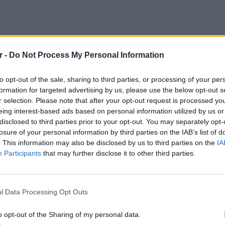
r -
Do Not Process My Personal Information
to opt-out of the sale, sharing to third parties, or processing of your per
formation for targeted advertising by us, please use the below opt-out s
μπούκος
r selection. Please note that after your opt-out request is processed y
eing interest-based ads based on personal information utilized by us or
ΔΙΑΦΗΜΙΣΗ
disclosed to third parties prior to your opt-out. You may separately opt-
losure of your personal information by third parties on the IAB’s list of
. This information may also be disclosed by us to third parties on the
IA
Participants
that may further disclose it to other third parties.
ΕΥ ΖΗΝ
6 φρού
εκτός 
l Data Processing Opt Outs
o opt-out of the Sharing of my personal data.