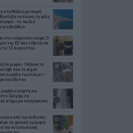
α στα Μάλια με νεκρή
 Βούτηξε να σώσει τη φίλη
πνίγηκε - τα παιδιά
 για βοήθεια
ζει στις κάψουλες καφέ; Ο
μός της ΕΕ που τίθεται σε
ό τις 12 Αυγούστου
ξίδι μικρέ»: Πέθανε το
ουτάβι που το είχαν
σει η αγέλη των λύκων –
ακτικό βίντεο
 γαμήλια γιορτή για
στο ζευγάρι σε
ές κτήμα με απαγόρευση
υναίκα από την Αιθιοπία
ral με τη φυσική ομορφιά
ίτε την εντυπωσιακή
ρφωσή της