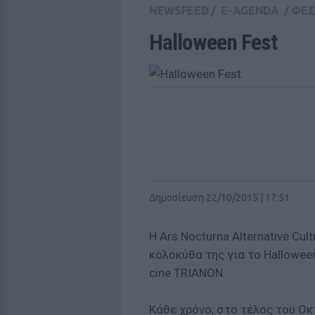
NEWSFEED
/
E-AGENDA
/
ΦΕΣ
Halloween Fest
Δημοσίευση 22/10/2015 | 17:51
Η Αrs Νocturna Alternative Cul
κολοκύθα της για το Hallowee
cine TRIANON.
Κάθε χρόνο, στο τέλος του Ο