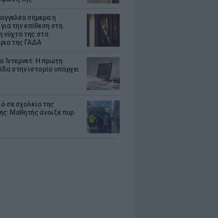
σαγγελέα σήμερα η
 για την επίθεση στη
 η νύχτα της στα
ρια της ΓΑΔΑ
ια Ίντερνετ: Η πρώτη
ίδα στην ιστορία υπάρχει
ό σε σχολείο της
ης: Μαθητής άνοιξε πυρ