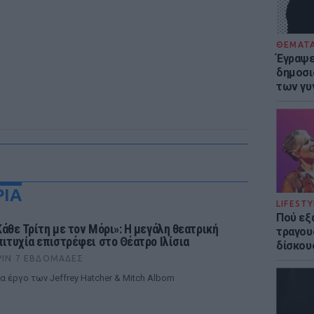
ΘΕΜΑΤ
Έγραψε 
δημοσι
των γυ
ΡΙΑ
LIFESTY
Πού εξ
Κάθε Τρίτη με τον Μόρι»: Η μεγάλη θεατρική
τραγου
πιτυχία επιστρέφει στο Θέατρο Ιλίσια
δίσκου
ΡΙΝ 7 ΕΒΔΟΜΆΔΕΣ
α έργο των Jeffrey Hatcher & Mitch Albom