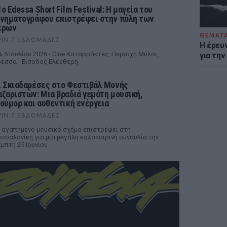
ο Edessa Short Film Festival: Η μαγεία του
ινηματογράφου επιστρέφει στην πόλη των
ερών
ΘΕΜΑΤ
ΡΙΝ 7 ΕΒΔΟΜΆΔΕΣ
Η έρευ
& 5 Ιουλίου 2026 - Cine Καταρράκτες, Περιοχή Μύλοι,
για τη
εσσα - Είσοδος Ελεύθερη
ι Σκιαδαρέσες στο Φεστιβάλ Μονής
αζαριστών: Μια βραδιά γεμάτη μουσική,
ιούμορ και αυθεντική ενέργεια
ΡΙΝ 7 ΕΒΔΟΜΆΔΕΣ
 αγαπημένο μουσικό σχήμα επιστρέφει στη
σσαλονίκη για μια μεγάλη καλοκαιρινή συναυλία την
μπτη 25 Ιουνίου