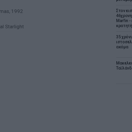
tmas, 1992
Στον ει
46χρονη
Marfin -
κρατητή
l Starlight
35 χρόν
ιστοσελ
ακόμα
Μακελει
Ταϊλάνδ