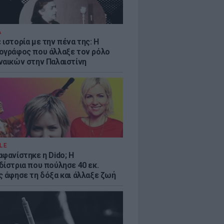
Α
ιστορία με την πένα της: Η
ογράφος που άλλαξε τον ρόλο
ναικών στην Παλαιστίνη
LE
αφανίστηκε η Dido; Η
δίστρια που πούλησε 40 εκ.
ς άφησε τη δόξα και άλλαξε ζωή