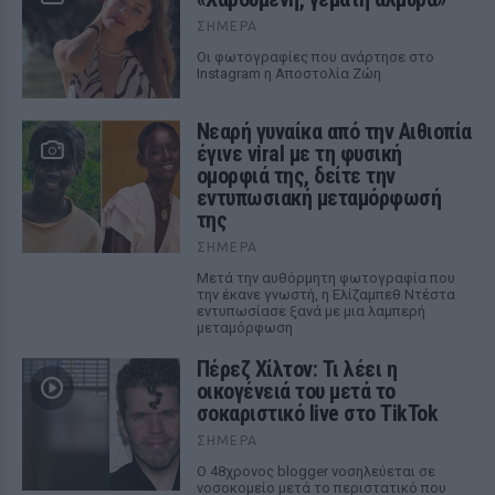
ΣΉΜΕΡΑ
Οι φωτογραφίες που ανάρτησε στο
Instagram η Αποστολία Ζώη
Νεαρή γυναίκα από την Αιθιοπία
έγινε viral με τη φυσική
ομορφιά της, δείτε την
εντυπωσιακή μεταμόρφωσή
της
ΣΉΜΕΡΑ
Μετά την αυθόρμητη φωτογραφία που
την έκανε γνωστή, η Ελίζαμπεθ Ντέστα
εντυπωσίασε ξανά με μια λαμπερή
μεταμόρφωση
Πέρεζ Χίλτον: Τι λέει η
οικογένειά του μετά το
σοκαριστικό live στο TikTok
ΣΉΜΕΡΑ
Ο 48χρονος blogger νοσηλεύεται σε
νοσοκομείο μετά το περιστατικό που