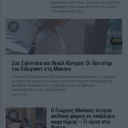
έγινε στο σπίτι του - οι δικοί του ζητούν
σεβασμό στην ιδιωτικότητά του κατά
την ανάρρωσή του
Ζόε Σαλντάνα και Νικόλ Κίντμαν: Οι δύο σταρ
του Χόλιγουντ στη Μύκονο
Η Νικόλ Κίντμαν και η Ζόε Σαλντάνα ακολούθησαν τα χνάρια
των μεγαλύτερων αστέρων του παγκόσμιου σινεμά και της
showbiz, διαλέγοντας τη Μύκονο για τις φετινές
καλοκαιρινές τους αποδράσεις.
ΣΉΜΕΡΑ
Ο Γιώργος Μανίκας έστησε
απίθανη φάρσα σε υπάλληλο
καφετέριας – Τι έγινε στο
βίντεο