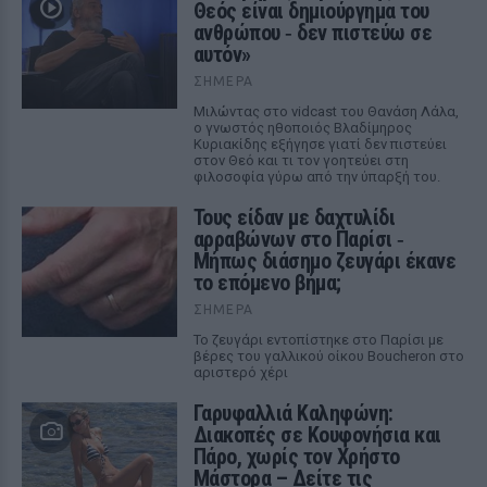
Θεός είναι δημιούργημα του
ανθρώπου ‑ δεν πιστεύω σε
αυτόν»
ΣΉΜΕΡΑ
Μιλώντας στο vidcast του Θανάση Λάλα,
ο γνωστός ηθοποιός Βλαδίμηρος
Κυριακίδης εξήγησε γιατί δεν πιστεύει
στον Θεό και τι τον γοητεύει στη
φιλοσοφία γύρω από την ύπαρξή του.
Τους είδαν με δαχτυλίδι
αρραβώνων στο Παρίσι ‑
Μήπως διάσημο ζευγάρι έκανε
το επόμενο βήμα;
ΣΉΜΕΡΑ
Το ζευγάρι εντοπίστηκε στο Παρίσι με
βέρες του γαλλικού οίκου Boucheron στο
αριστερό χέρι
Γαρυφαλλιά Καληφώνη:
Διακοπές σε Κουφονήσια και
Πάρο, χωρίς τον Χρήστο
Μάστορα – Δείτε τις