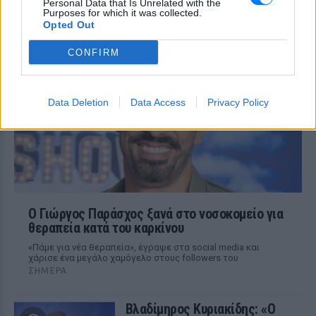
Personal Data that Is Unrelated with the
ΣΉΜΕΡΑ
Purposes for which it was collected.
Ο διάσημος σχεδιαστής μόδας
Opted Out
μοιράστηκε ένα συγκινητικό μήνυμα στο
Instagram, μιλώντας για την οικογένειά
CONFIRM
του, τη δημιουργικότητά του και τη χαρά
της ζωής.
Data Deletion
Data Access
Privacy Policy
O Γιώργος Παράσχος ξανά στο νοσοκομείο για
θεραπεία κατά του καρκίνου
«Πάμε για νέα θεραπεία», έγραψε στα social media και
χάρισε ένα μεγάλο χαμόγελο στους followers του
ΣΉΜΕΡΑ
Βλαδίμηρος Κυριακίδης: «Ο