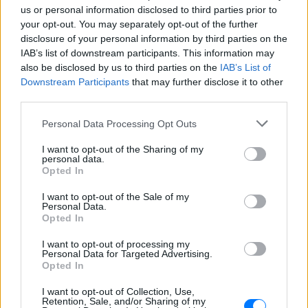
στιγμή που είδε τον Ιησού
us or personal information disclosed to third parties prior to
your opt-out. You may separately opt-out of the further
ΣΉΜΕΡΑ
disclosure of your personal information by third parties on the
Η τραγουδίστρια περιέγραψε μέσα από
IAB’s list of downstream participants. This information may
το Instagram μια εμπειρία που λέει πως
έζησε όταν ο γιος της νοσηλευόταν στο
also be disclosed by us to third parties on the
IAB’s List of
νοσοκομείο της Αρτας.
Downstream Participants
that may further disclose it to other
third parties.
Η Ιωάννα Τούνη δημοσίευσε
υλικό από τις διακοπές της στη
Personal Data Processing Opt Outs
Μύκονο: Όσο και αν έχω
ταξιδέψει, αυτός είναι ο
I want to opt-out of the Sharing of my
αγαπημένος μου προορισμός
personal data.
Opted In
ΣΉΜΕΡΑ
Η Instagrammer έδειξε στους
I want to opt-out of the Sale of my
διαδικτυακούς της ακόλουθους εικόνες
Personal Data.
από την απόδρασή της
Opted In
Ο Λάκης Γαβαλάς έκλεισε τα 74
I want to opt-out of processing my
και μοιράστηκε ένα μήνυμα που
Personal Data for Targeted Advertising.
συγκίνησε ‑ Τι έγραψε για τη
Opted In
ζωή, τους γονείς του και την
υγεία του
I want to opt-out of Collection, Use,
Retention, Sale, and/or Sharing of my