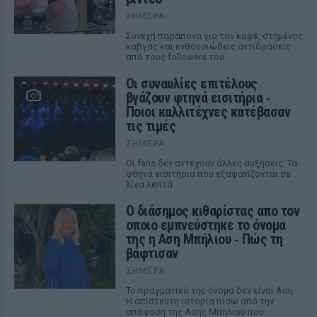
ΣΉΜΕΡΑ
Συνεχή παράπονα για τον καφέ, στημένος
καβγάς και ενθουσιώδεις αντιδράσεις
από τους followers του
Οι συναυλίες επιτέλους
βγάζουν φτηνά εισιτήρια ‑
Ποιοι καλλιτέχνες κατέβασαν
τις τιμές
ΣΉΜΕΡΑ
Οι fans δεν αντέχουν άλλες αυξήσεις: Τα
φθηνά εισιτήρια που εξαφανίζονται σε
λίγα λεπτά
Ο διάσημος κιθαρίστας απο τον
οποιο εμπνεύστηκε το όνομα
της η Αση Μπήλιου ‑ Πώς τη
βάφτισαν
ΣΉΜΕΡΑ
Το πραγματικό της όνομα δεν είναι Αση:
Η απίστευτη ιστορία πίσω από την
απόφαση της Ασης Μπήλιου που