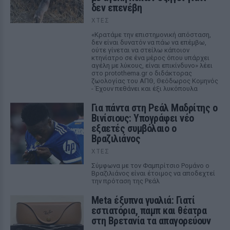
δεν επενέβη
ΧΤΕΣ
«Κρατάμε την επιστημονική απόσταση,
δεν είναι δυνατόν να πάω να επέμβω,
ούτε γίνεται να στείλω κάποιον
κτηνίατρο σε ένα μέρος όπου υπάρχει
αγέλη με λύκους, είναι επικίνδυνο» λέει
στο protothema.gr ο διδάκτορας
ζωολογίας του ΑΠΘ, Θεόδωρος Κομηνός
- Έχουν πεθάνει και έξι λυκόπουλα
Για πάντα στη Ρεάλ Μαδρίτης ο
Βινίσιους: Υπογράφει νέο
εξαετές συμβόλαιο ο
Βραζιλιάνος
ΧΤΕΣ
Σύμφωνα με τον Φαμπρίτσιο Ρομάνο ο
Βραζιλιάνος είναι έτοιμος να αποδεχτεί
την πρόταση της Ρεάλ
Meta έξυπνα γυαλιά: Γιατί
εστιατόρια, παμπ και θέατρα
στη Βρετανία τα απαγορεύουν