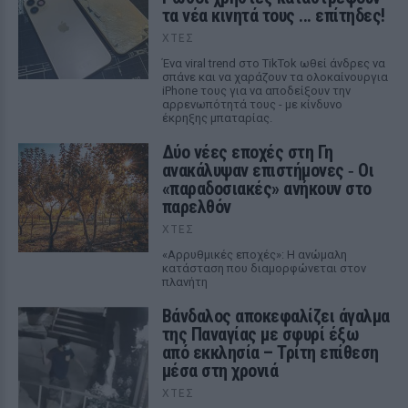
τα νέα κινητά τους ... επίτηδες!
ΧΤΕΣ
Ένα viral trend στο TikTok ωθεί άνδρες να
σπάνε και να χαράζουν τα ολοκαίνουργια
iPhone τους για να αποδείξουν την
αρρενωπότητά τους - με κίνδυνο
έκρηξης μπαταρίας.
Δύο νέες εποχές στη Γη
ανακάλυψαν επιστήμονες ‑ Oι
«παραδοσιακές» ανήκουν στο
παρελθόν
ΧΤΕΣ
«Αρρυθμικές εποχές»: Η ανώμαλη
κατάσταση που διαμορφώνεται στον
πλανήτη
Βάνδαλος αποκεφαλίζει άγαλμα
της Παναγίας με σφυρί έξω
από εκκλησία – Τρίτη επίθεση
μέσα στη χρονιά
ΧΤΕΣ