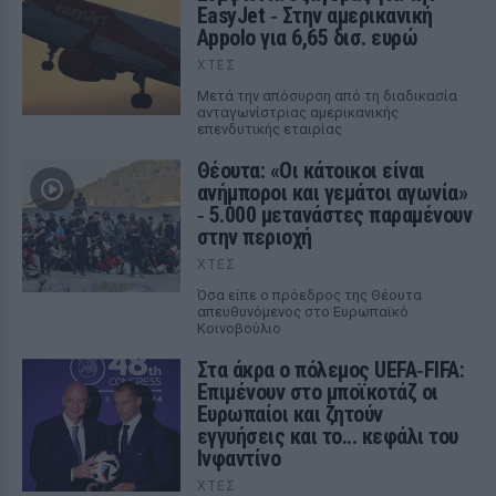
EasyJet ‑ Στην αμερικανική
Appolo για 6,65 δισ. ευρώ
ΧΤΕΣ
Μετά την απόσυρση από τη διαδικασία
ανταγωνίστριας αμερικανικής
επενδυτικής εταιρίας
Θέουτα: «Οι κάτοικοι είναι
ανήμποροι και γεμάτοι αγωνία»
‑ 5.000 μετανάστες παραμένουν
στην περιοχή
ΧΤΕΣ
Όσα είπε ο πρόεδρος της Θέουτα
απευθυνόμενος στο Ευρωπαϊκό
Κοινοβούλιο
Στα άκρα ο πόλεμος UEFA‑FIFA:
Επιμένουν στο μποϊκοτάζ οι
Ευρωπαίοι και ζητούν
εγγυήσεις και το... κεφάλι του
Ινφαντίνο
ΧΤΕΣ