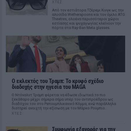
ΧΤΕΣ
Από τον εστιάτορα Τζέρεμι Κινγκ ως την
αλυσίδα Wetherspoons και τον όμιλο ATG
Theatres, ολοένα περισσότεροι χώροι
εστίασης και ψυχαγωγίας κλείνουν την
πόρτα στα Ray-Ban Meta glasses.
Ο εκλεκτός του Τραμπ: Το κρυφό σχέδιο
διαδοχής στην ηγεσία του MAGA
Ο Ντόναλντ Τραμπ φέρεται να έδωσε ιδιωτικά το πιο
ξεκάθαρο μέχρι σήμερα σήμα υπέρ του αντιπροέδρου ως
διαδόχου του στο Ρεπουμπλικανικό Κόμμα, ενώ παράλληλα
διατηρεί ανοιχτή την εξίσωση με τον Μάρκο Ρούμπιο.
ΧΤΕΣ
Συμφωνία εξαγοράς για την