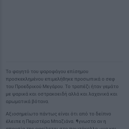
Το φαγητό του ψαροφάγου επίσημου
προσκεκλημένου επιμελήθηκε προσωπικά ο σεφ
του Προεδρικού Μεγάρου. Το τραπέζι ήταν γεμάτο
με ψαρικά και οστρακοειδή αλλά και λαχανικά και
αρωματικά βότανα.
Αξιοσημείωτο πάντως είναι ότι από το δείπνο
έλειπε η Περιστέρα Μπαζιάνα. ¶γνωστο αν η
απουσία της οφείλεται στο πρωτόκολλο -μια και