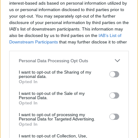
interest-based ads based on personal information utilized by
us or personal information disclosed to third parties prior to
your opt-out. You may separately opt-out of the further
Ακολουθήστε το E-Radio.gr στο
Google News
disclosure of your personal information by third parties on the
και μάθετε πρώτοι
τα πιο hot νέα
.
IAB’s list of downstream participants. This information may
also be disclosed by us to third parties on the
IAB’s List of
Downstream Participants
that may further disclose it to other
Για ακόμη περισσότερα
νέα
, μπείτε στην
ροή
third parties.
ειδήσεων
του E-Daily.gr
Personal Data Processing Opt Outs
Ακολουθήστε το E-Radio.gr και στο Instagram
I want to opt-out of the Sharing of my
personal data.
ΔΙΑΦΗΜΙΣΗ
Opted In
I want to opt-out of the Sale of my
Personal Data.
Opted In
I want to opt-out of processing my
Personal Data for Targeted Advertising.
Opted In
I want to opt-out of Collection, Use,