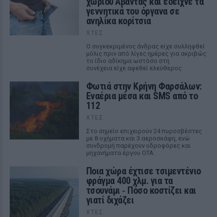
χωριού Αβαντας και έδειχνε τα
γεννητικά του όργανα σε
ανηλίκα κορίτσια
ΧΤΕΣ
Ο συγκεκριμένος άνδρας είχε συλληφθεί
μόλις πριν από λίγες ημέρες για ακριβώς
το ίδιο αδίκημα ωστόσο στη
συνέχεια είχε αφεθεί ελεύθερος
Φωτιά στην Κρήνη Φαρσάλων:
Εναέρια μέσα και SMS από το
112
ΧΤΕΣ
Στο σημείο επιχειρούν 24 πυροσβέστες
με 8 οχήματα και 3 αεροσκάφη, ενώ
συνδρομή παρέχουν υδροφόρες και
μηχανήματα έργου ΟΤΑ.
Ποια χώρα έχτισε τσιμεντένιο
φράγμα 400 χλμ. για τα
τσουνάμι ‑ Πόσο κοστίζει και
γιατί διχάζει
ΧΤΕΣ