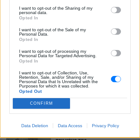
I want to opt-out of the Sharing of my
personal data.
Opted In
I want to opt-out of the Sale of my
Personal Data.
Opted In
I want to opt-out of processing my
Personal Data for Targeted Advertising.
Opted In
I want to opt-out of Collection, Use,
Retention, Sale, and/or Sharing of my
Personal Data that Is Unrelated with the
Purposes for which it was collected.
ΔΕΙΤΕ ΕΠΙΣΗΣ
Opted Out
CONFIRM
ΣΤΗΝ ΙΔΙΑ ΚΑΤΗΓΟΡΙΑ
«Θέλω τον μπαμπά μου»: Το
Data Deletion
Data Access
Privacy Policy
βίντεο της μεθυσμένης οδηγού
που σκότωσε νύφη ώρες μετά