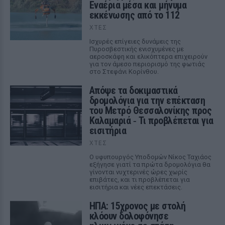
Εναέρια μέσα και μήνυμα
εκκένωσης από το 112
ΧΤΕΣ
Ισχυρές επίγειες δυνάμεις της
Πυροσβεστικής ενισχυμένες με
αεροσκάφη και ελικόπτερα επιχειρούν
για τον άμεσο περιορισμό της φωτιάς
στο Στεφάνι Κορίνθου.
Απόψε τα δοκιμαστικά
δρομολόγια για την επέκταση
του Μετρό Θεσσαλονίκης προς
Καλαμαριά ‑ Τι προβλέπεται για
εισιτήρια
ΧΤΕΣ
Ο υφυπουργός Υποδομών Νίκος Ταχιάος
εξήγησε γιατί τα πρώτα δρομολόγια θα
γίνονται νυχτερινές ώρες χωρίς
επιβάτες, και τι προβλέπεται για
εισιτήρια και νέες επεκτάσεις.
ΗΠΑ: 15χρονος με στολή
κλόουν δολοφόνησε