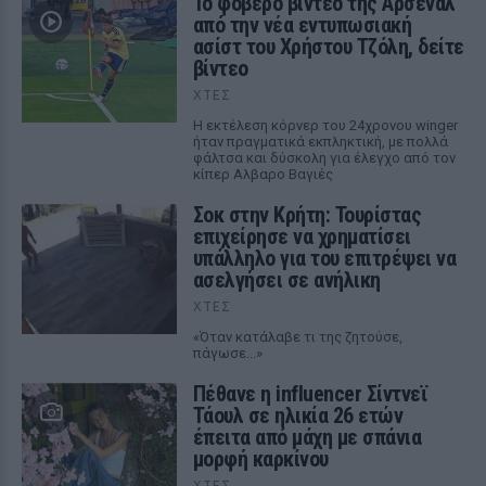
Το φοβερό βίντεο της Αρσεναλ
από την νέα εντυπωσιακή
ασίστ του Χρήστου Τζόλη, δείτε
βίντεο
ΧΤΕΣ
Η εκτέλεση κόρνερ του 24χρονου winger
ήταν πραγματικά εκπληκτική, με πολλά
φάλτσα και δύσκολη για έλεγχο από τον
κίπερ Αλβαρο Βαγιές
Σοκ στην Κρήτη: Τουρίστας
επιχείρησε να χρηματίσει
υπάλληλο για του επιτρέψει να
ασελγήσει σε ανήλικη
ΧΤΕΣ
«Όταν κατάλαβε τι της ζητούσε,
πάγωσε...»
Πέθανε η influencer Σίντνεϊ
Τάουλ σε ηλικία 26 ετών
έπειτα από μάχη με σπάνια
μορφή καρκίνου
ΧΤΕΣ