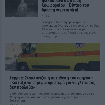
ηλικιωμένο σε στάση
λεωφορείου – Βίντεο του
δράστη γίνεται viral
ΧΤΕΣ
Ο έφηβος δράστης μαχαίρωσε
επανειλημμένα τον 78χρονο Τζον Γουέσλι
Αλεν σε στάση λεωφορείου, με
αποτέλεσμα τον θάνατό του, σύμφωνα
με τις αρχές
Σέρρες: Συγκλονίζει η κατάθεση του οδηγού –
«Κοίταξα να στρίψω αριστερά για να γλιτώσω,
δεν πρόλαβα»
Ο οδηγός του φορτηγού που ενεπλάκη στη σύγκρουση με το
ΙΧ μητέρας και γιου περιέγραψε πώς έγινε το μοιραίο
δυστύχημα.
ΧΤΕΣ