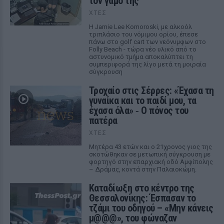
τον γάμο της
ΧΤΕΣ
Η Jamie Lee Komoroski, με αλκοόλ
τριπλάσιο του νόμιμου ορίου, έπεσε
πάνω στο golf cart των νεόνυμφων στο
Folly Beach - τώρα νέο υλικό από το
αστυνομικό τμήμα αποκαλύπτει τη
συμπεριφορά της λίγο μετά τη μοιραία
σύγκρουση
Τροχαίο στις Σέρρες: «Έχασα τη
γυναίκα και το παιδί μου, τα
έχασα όλα» ‑ Ο πόνος του
πατέρα
ΧΤΕΣ
Μητέρα 43 ετών και ο 21χρονος γιος της
σκοτώθηκαν σε μετωπική σύγκρουση με
φορτηγό στην επαρχιακή οδό Αμφίπολης
– Δράμας, κοντά στην Παλαιοκώμη.
Καταδίωξη στο κέντρο της
Θεσσαλονίκης: Έσπασαν το
τζάμι του οδηγού – «Μην κάνεις
μ@@@», του φώναζαν