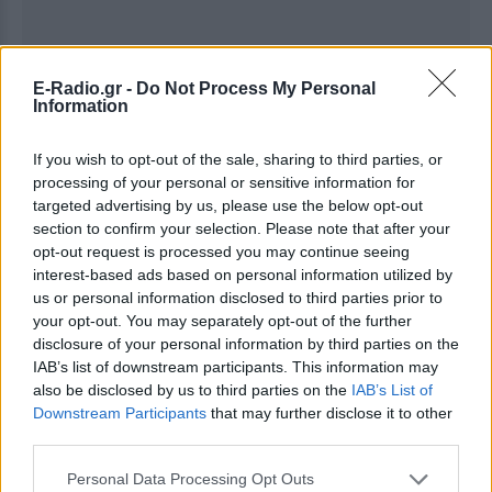
Ακολουθήστε το E-Radio.gr στο
Google News
E-Radio.gr -
Do Not Process My Personal
Information
και μάθετε πρώτοι
τα πιο hot νέα
.
Για ακόμη περισσότερα
νέα
, μπείτε στην
ροή
If you wish to opt-out of the sale, sharing to third parties, or
processing of your personal or sensitive information for
ειδήσεων
του E-Daily.gr
targeted advertising by us, please use the below opt-out
section to confirm your selection. Please note that after your
Ακολουθήστε το E-Radio.gr και στο Instagram
opt-out request is processed you may continue seeing
interest-based ads based on personal information utilized by
ΔΙΑΦΗΜΙΣΗ
us or personal information disclosed to third parties prior to
your opt-out. You may separately opt-out of the further
disclosure of your personal information by third parties on the
IAB’s list of downstream participants. This information may
also be disclosed by us to third parties on the
IAB’s List of
Downstream Participants
that may further disclose it to other
third parties.
Personal Data Processing Opt Outs