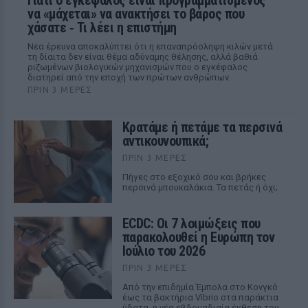
Γιατί ο εγκέφαλος είναι προγραμματισμένος
να «μάχεται» να ανακτήσει το βάρος που
χάσατε ‑ Τι λέει η επιστήμη
Νέα έρευνα αποκαλύπτει ότι η επαναπρόσληψη κιλών μετά
τη δίαιτα δεν είναι θέμα αδύναμης θέλησης, αλλά βαθιά
ριζωμένων βιολογικών μηχανισμών που ο εγκέφαλος
διατηρεί από την εποχή των πρώτων ανθρώπων.
ΠΡΙΝ 3 ΜΈΡΕΣ
Κρατάμε ή πετάμε τα περσινά
αντικουνουπικά;
ΠΡΙΝ 3 ΜΈΡΕΣ
Πήγες στο εξοχικό σου και βρήκες
περσινά μπουκαλάκια. Τα πετάς ή όχι;
ECDC: Οι 7 λοιμώξεις που
παρακολουθεί η Ευρώπη τον
Ιούλιο του 2026
ΠΡΙΝ 3 ΜΈΡΕΣ
Από την επιδημία Έμπολα στο Κονγκό
έως τα βακτήρια Vibrio στα παράκτια
ύδατα, η νέα εβδομαδιαία έκθεση του