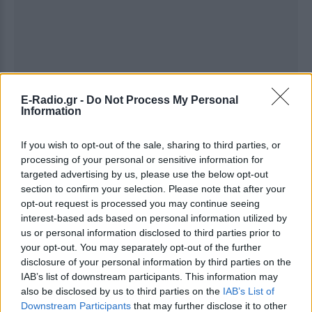
E-Radio.gr -
Do Not Process My Personal
Information
If you wish to opt-out of the sale, sharing to third parties, or
processing of your personal or sensitive information for
Ακολουθήστε το E-Radio.gr στο
Google News
targeted advertising by us, please use the below opt-out
section to confirm your selection. Please note that after your
και μάθετε πρώτοι
τα πιο hot νέα
.
opt-out request is processed you may continue seeing
interest-based ads based on personal information utilized by
Εσύ μπήκες στο E-Daily.gr; Τα νέα της ημέρας
us or personal information disclosed to third parties prior to
και ότι σου κάνει κλικ!
your opt-out. You may separately opt-out of the further
disclosure of your personal information by third parties on the
Ακολουθήστε το E-Radio.gr και στο Instagram
IAB’s list of downstream participants. This information may
also be disclosed by us to third parties on the
IAB’s List of
ΔΙΑΦΗΜΙΣΗ
Downstream Participants
that may further disclose it to other