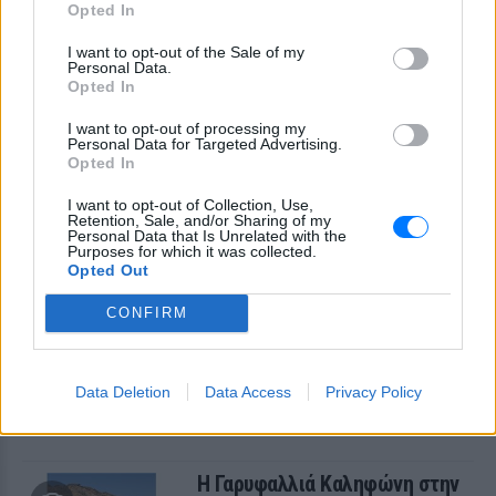
Opted In
ΧΤΕΣ
Ο μικρός Παναγιώτης βαφτίστηκε στον
I want to opt-out of the Sale of my
Ιερό Ναό Αγίου Νικολάου, με τη βάφτιση
Personal Data.
να ακολουθεί λίγες εβδομάδες μετά τη
Opted In
γέννησή του τον Ιούλιο του 2025.
I want to opt-out of processing my
Personal Data for Targeted Advertising.
Opted In
I want to opt-out of Collection, Use,
Retention, Sale, and/or Sharing of my
Personal Data that Is Unrelated with the
Purposes for which it was collected.
Opted Out
Βάλια Χατζηθεοδώρου: Μπικίνι και βραδινές
CONFIRM
έξοδοι στη Μύκονο – Οι φωτογραφίες της
Η παρουσιάστρια μοιράστηκε στο Instagram σειρά
στιγμιότυπων από τις καλοκαιρινές της διακοπές στο «νησί
Data Deletion
Data Access
Privacy Policy
των ανέμων».
ΧΤΕΣ
Η Γαρυφαλλιά Καληφώνη στην