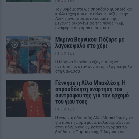
ΠΡΟΧΤΈΣ
Τον θυμόμαστε ως σπουδαίο ηθοποιό και
καλλιτέχνη που αποτέλεσε, μαζί με την
Αλίκη, αναπόσπαστο κομμάτι της
μεγάλης οικογένειας της Φίνος Φιλμ,
αναφέρεται χαρακτηριστικά
Μαρίνα Βερνίκου: Πόζαρε με
λαγοκέφαλο στο χέρι
ΠΡΟΧΤΈΣ
Η Μαρίνα Βερνίκου εξηγεί πώς να
αντιδρούμε όταν συναντάμε λαγοκέφαλο
στη θάλασσα
Γέννησε η Λίλα Μπακλέση: Η
απροσδόκητη ανάρτηση του
συντρόφου της για τον ερχομό
του γιου τους
ΠΡΟΧΤΈΣ
Η γνωστή ηθοποιός Λίλα Μπακλέση έγινε
για πρώτη φορά μαμά, καλωσορίζοντας
στον κόσμο ένα υγιέστατο αγοράκι το
βράδυ της Παρασκευής 7 Αυγούστου.