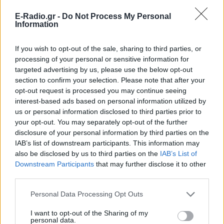
στο BTS concert στο Παρίσι ‑
το καλοκαίρι που δεν θα
E-Radio.gr -
Do Not Process My Personal
ξεχάσει
Information
ΧΤΕΣ
If you wish to opt-out of the sale, sharing to third parties, or
Η παρουσιάστρια μοιράστηκε τη διπλή
processing of your personal or sensitive information for
καλοκαιρινή της περιπέτεια μέσα από
ανάρτηση που συγκέντρωσε χιλιάδες
targeted advertising by us, please use the below opt-out
likes στο Instagram.
section to confirm your selection. Please note that after your
opt-out request is processed you may continue seeing
Κατερίνα Καινούργιου στην
Πάρο: Η αγκαλιά με την κόρη
interest-based ads based on personal information utilized by
της και η λεζάντα που «λύγισε»
us or personal information disclosed to third parties prior to
τους followers
your opt-out. You may separately opt-out of the further
disclosure of your personal information by third parties on the
ΧΤΕΣ
IAB’s list of downstream participants. This information may
Η παρουσιάστρια απολαμβάνει διακοπές
also be disclosed by us to third parties on the
IAB’s List of
στις Κυκλάδες με τον σύντροφό της
Downstream Participants
that may further disclose it to other
Παναγιώτη Κουτσουμπή και το παιδί
τους
third parties.
Βαλέρια Χοψονίδου: Η βάφτιση
Personal Data Processing Opt Outs
του γιου της στη Βουλιαγμένη
και οι φωτογραφίες που
I want to opt-out of the Sharing of my
δημοσίευσαν οι καλεσμένοι
personal data.