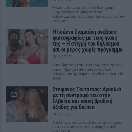
Μέσα από ανάρτηση στο Instagram
μοιράστηκε στιγμές από τις
καλοκαιρινές της διακοπές στο νησί των
ανέμων
H Ιωάννα Σιαμπάνη ανέβασε
φωτογραφίες με τους γιους
της – Η στιγμή του θηλασμού
και οι μέρες χωρίς πρόγραμμα
ΠΡΟΧΤΈΣ
Η πρώην παίκτρια του «My Style Rocks»
και ο Τζίμης Σταθοκωστόπουλος
απέκτησαν πρόσφατα το δεύτερο παιδί
τους
Στέφανος Τσιτσιπάς: Αγκαλιά
με τη σύντροφό του στην
Ελβετία και κοινή βραδινή
έξοδος για δείπνο
ΠΡΟΧΤΈΣ
Ο Έλληνας τενίστας βρίσκεται σε σχέση
με την εικαστικό καταγωγής Σικάγο,
Κρίστεν Τομς