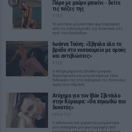
Πάρο με μαύρο μπικίνι ‑ δείτε
τις πόζες της
ΧΤΕΣ
Το μοντέλο μοιράστηκε φωτογραφίες
από τις καλοκαιρινές της διακοπές στο
νησί των Κυκλάδων
Ιωάννα Τούνη: «Έβγαλα όλο το
βράδυ στο νοσοκομείο με ορούς
και αντιβιώσεις»
ΧΤΕΣ
Η επιχειρηματίας έπαθε τροφική
δηλητηρίαση και μοιράστηκε με τους
followers της στο Instagram τις δύσκολες
ώρες που πέρασε.
Ατύχημα για τον Ιβάν Σβιτάιλο
στην Κέρκυρα: «Θα σηκωθώ πιο
δυνατός»
ΠΡΟΧΤΈΣ
Ο ηθοποιός και χορευτής μοιράστηκε
στο Instagram μια φωτογραφία από
πρόσφατη εξέτασή του, με ένα μήνυμα