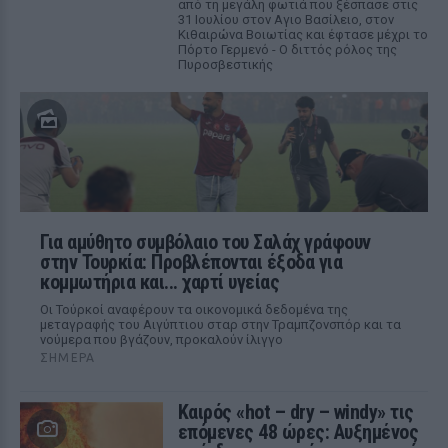
από τη μεγάλη φωτιά που ξέσπασε στις
31 Ιουλίου στον Αγιο Βασίλειο, στον
Κιθαιρώνα Βοιωτίας και έφτασε μέχρι το
Πόρτο Γερμενό - Ο διττός ρόλος της
Πυροσβεστικής
Για αμύθητο συμβόλαιο του Σαλάχ γράφουν
στην Τουρκία: Προβλέπονται έξοδα για
κομμωτήρια και... χαρτί υγείας
Οι Τούρκοί αναφέρουν τα οικονομικά δεδομένα της
μεταγραφής του Αιγύπτιου σταρ στην Τραμπζονσπόρ και τα
νούμερα που βγάζουν, προκαλούν ίλιγγο
ΣΉΜΕΡΑ
Καιρός «hot – dry – windy» τις
επόμενες 48 ώρες: Αυξημένος