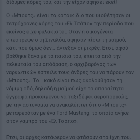
δίδυμες κόρες του, και την είχαν αφήσει εκεί!
Ο «Μπουτς» είναι το κατοικίδιο που υιοθέτησαν οι
τετράχρονες κόρες του «Ελ Τσάπο» την περίοδο που
εκείνος είχε φυλακιστεί. Οταν η οικογένεια
επέστρεψε στη Σιναλόα, άφησαν πίσω τη μαϊμού,
κάτι που όμως δεν... άντεξαν οι μικρές. Ετσι, αφού
βρέθηκε ξανά με τα παιδιά του, έπειτα από την
τελευταία του απόδραση, o αρχιβαρόνος των
ναρκωτικών έστειλε τους άνδρες του να πάρουν τον
«Μπουτς». Το... κακό είναι πως ακολούθησαν τη
νόμιμη οδό, δηλαδή η μαϊμού είχε τα απαραίτητα
έγγραφα προκειμένου να ταξιδέψει αεροπορικώς,
με την αστυνομία να ανακαλύπτει ότι ο «Μπουτς»
μεταφερόταν με ένα Ford Mustang, το οποίο ανήκε
στον γαμπρό του «Ελ Τσάπο».
Ετσι, οι αρχές κατάφεραν να φτάσουν στα ίχνη του,