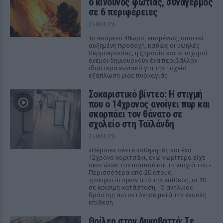
ο κίνδυνος φωτιάς, συναγερμός
σε 6 περιφέρειες
ΣΉΜΕΡΑ
Το επόμενο 48ωρο, επομένως, απαιτεί
αυξημένη προσοχή, καθώς οι υψηλές
θερμοκρασίες, η ξηρασία και οι ισχυροί
άνεμοι δημιουργούν ένα περιβάλλον
ιδιαίτερα ευνοϊκό για την ταχεία
εξάπλωση μιας πυρκαγιάς
Σοκαριστικό βίντεο: Η στιγμή
που ο 14χρονος ανοίγει πυρ και
σκορπάει τον θάνατο σε
σχολείο στη Ταϊλάνδη
ΣΉΜΕΡΑ
«Θέρισε» πέντε καθηγητές και ένα
12χρονο κοριτσάκι, ενώ νωρίτερα είχε
σκοτώσει τον παππού και τη γιαγιά του -
Περισσότερα από 20 άτομα
τραυματίστηκαν από την επίθεση, οι 10
σε κρίσιμη κατάσταση - Ο ανήλικος
δράστης αυτοκτόνησε μετά την ένοπλη
επίθεση
Θρίλερ στον Λυκαβηττό: Σε