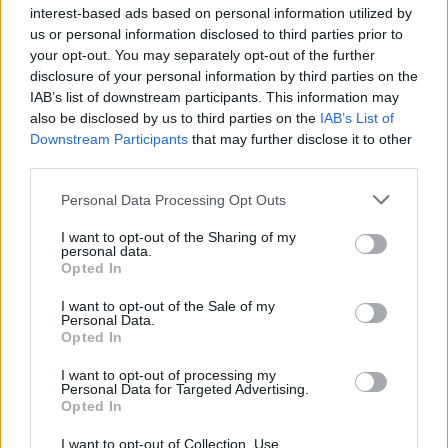
19χρονο να οδηγείται με τη βία
interest-based ads based on personal information utilized by
για επιστράτευση ‑ Τι είναι το
us or personal information disclosed to third parties prior to
«busification»
your opt-out. You may separately opt-out of the further
ΣΉΜΕΡΑ
disclosure of your personal information by third parties on the
Βίντεο που φέρεται να δείχνει βίαιη
IAB’s list of downstream participants. This information may
μεταφορά άνδρα για στρατιωτική
also be disclosed by us to third parties on the
IAB’s List of
επιστράτευση στην Ουκρανία
Downstream Participants
επαναφέρει τη συζήτηση για το λεγόμενο
that may further disclose it to other
«busification».
third parties.
Ουκρανία: Βίντεο σοκ με
Personal Data Processing Opt Outs
19χρονο να οδηγείται με τη βία
για επιστράτευση ‑ Τι είναι το
I want to opt-out of the Sharing of my
«busification»
personal data.
Opted In
ΣΉΜΕΡΑ
Βίντεο που φέρεται να δείχνει βίαιη
I want to opt-out of the Sale of my
μεταφορά άνδρα για στρατιωτική
Personal Data.
επιστράτευση στην Ουκρανία
Opted In
επαναφέρει τη συζήτηση για το λεγόμενο
«busification».
I want to opt-out of processing my
Personal Data for Targeted Advertising.
Πάρο: 4χρονος έχασε τη ζωή
Opted In
του σε πισίνα beach bar –
Βούτηξε ο μπάρμαν για να τον
I want to opt-out of Collection, Use,