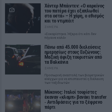
Χάντερ Μπάιντεν: «Ο καρκίνος
του πατέρα έχει εξαπλωθεί
στα οστά» – Η χάρη, ο εθισμός
και το ντιμπέιτ
ΣΉΜΕΡΑ
«Σοκαρίστηκα. Ήξερα ότι κάτι δεν
πήγαινε καλά»
Πάνω από 45.000 διελεύσεις
ημερησίως στους Ευζώνους:
Μαζική άφιξη τουριστών από
τα Βαλκάνια
ΣΉΜΕΡΑ
Προσωρινή αναστολή των βιομετρικών
ελέγχων για να επισπευστεί η διέλευση
των ταξιδιωτών
Μύκονος: Ιταλοί τουρίστες
έκαναν «κλαμπ» βανάκι transfer
‑ Αντιδράσεις για το ξέφρενο
πάρτι