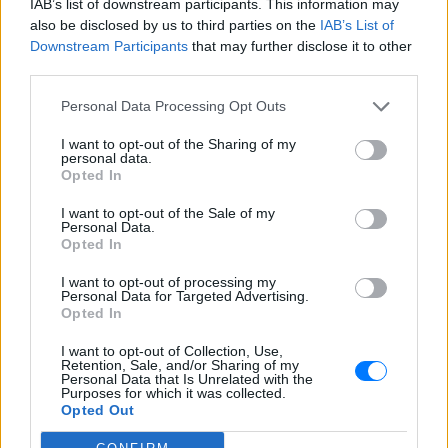
IAB’s list of downstream participants. This information may
και μάθετε πρώτοι
τα πιο hot νέα
.
also be disclosed by us to third parties on the
IAB’s List of
Downstream Participants
that may further disclose it to other
Για ακόμη περισσότερα
νέα
, μπείτε στην
ροή
third parties.
ειδήσεων
του E-Daily.gr
Personal Data Processing Opt Outs
Ακολουθήστε το E-Radio.gr και στο Instagram
I want to opt-out of the Sharing of my
personal data.
ΔΙΑΦΗΜΙΣΗ
Opted In
I want to opt-out of the Sale of my
Personal Data.
Opted In
I want to opt-out of processing my
Personal Data for Targeted Advertising.
Opted In
I want to opt-out of Collection, Use,
Retention, Sale, and/or Sharing of my
Personal Data that Is Unrelated with the
Purposes for which it was collected.
Opted Out