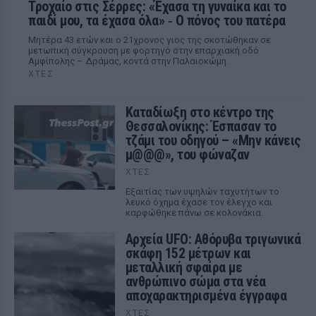
Τροχαίο στις Σέρρες: «Έχασα τη γυναίκα και το
παιδί μου, τα έχασα όλα» ‑ Ο πόνος του πατέρα
Μητέρα 43 ετών και ο 21χρονος γιος της σκοτώθηκαν σε
μετωπική σύγκρουση με φορτηγό στην επαρχιακή οδό
Αμφίπολης – Δράμας, κοντά στην Παλαιοκώμη.
ΧΤΕΣ
Καταδίωξη στο κέντρο της
Θεσσαλονίκης: Έσπασαν το
τζάμι του οδηγού – «Μην κάνεις
μ@@@», του φώναζαν
ΧΤΕΣ
Εξαιτίας των υψηλών ταχυτήτων το
λευκό όχημα έχασε τον έλεγχο και
καρφώθηκε πάνω σε κολονάκια.
Αρχεία UFO: Αθόρυβα τριγωνικά
σκάφη 152 μέτρων και
μεταλλική σφαίρα με
ανθρώπινο σώμα στα νέα
αποχαρακτηρισμένα έγγραφα
ΧΤΕΣ