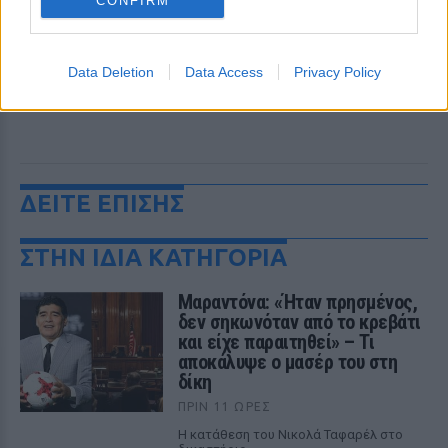
CONFIRM
Data Deletion
Data Access
Privacy Policy
ΔΕΙΤΕ ΕΠΙΣΗΣ
ΣΤΗΝ ΙΔΙΑ ΚΑΤΗΓΟΡΙΑ
Μαραντόνα: «Ήταν πρησμένος,
δεν σηκωνόταν από το κρεβάτι
και είχε παραιτηθεί» – Τι
αποκάλυψε ο μασέρ του στη
δίκη
ΠΡΙΝ 11 ΏΡΕΣ
Η κατάθεση του Νικολά Ταφαρέλ στο