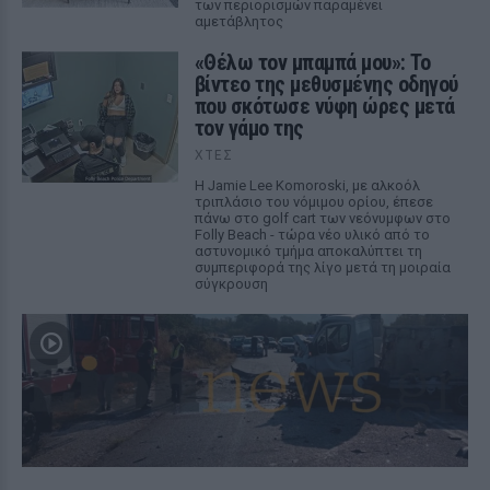
των περιορισμών παραμένει
αμετάβλητος
«Θέλω τον μπαμπά μου»: Το
βίντεο της μεθυσμένης οδηγού
που σκότωσε νύφη ώρες μετά
τον γάμο της
ΧΤΕΣ
Η Jamie Lee Komoroski, με αλκοόλ
τριπλάσιο του νόμιμου ορίου, έπεσε
πάνω στο golf cart των νεόνυμφων στο
Folly Beach - τώρα νέο υλικό από το
αστυνομικό τμήμα αποκαλύπτει τη
συμπεριφορά της λίγο μετά τη μοιραία
σύγκρουση