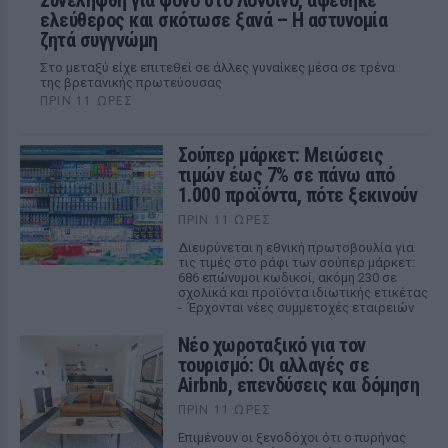
Συνελήφθη για φόνο στο Λονδίνο, αφέθηκε
ελεύθερος και σκότωσε ξανά – Η αστυνομία
ζητά συγγνώμη
Στο μεταξύ είχε επιτεθεί σε άλλες γυναίκες μέσα σε τρένα
της βρετανικής πρωτεύουσας
ΠΡΙΝ 11 ΏΡΕΣ
Σούπερ μάρκετ: Μειώσεις
τιμών έως 7% σε πάνω από
1.000 προϊόντα, πότε ξεκινούν
ΠΡΙΝ 11 ΏΡΕΣ
Διευρύνεται η εθνική πρωτοβουλία για
τις τιμές στο ράφι των σούπερ μάρκετ:
686 επώνυμοι κωδικοί, ακόμη 230 σε
σχολικά και προϊόντα ιδιωτικής ετικέτας
- Έρχονται νέες συμμετοχές εταιρειών
Νέο χωροταξικό για τον
τουρισμό: Οι αλλαγές σε
Airbnb, επενδύσεις και δόμηση
ΠΡΙΝ 11 ΏΡΕΣ
Επιμένουν οι ξενοδόχοι ότι ο πυρήνας