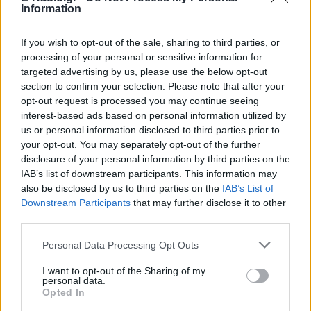
Information
If you wish to opt-out of the sale, sharing to third parties, or
processing of your personal or sensitive information for
targeted advertising by us, please use the below opt-out
section to confirm your selection. Please note that after your
ΔΕΙΤΕ ΕΠΙΣΗΣ
opt-out request is processed you may continue seeing
interest-based ads based on personal information utilized by
us or personal information disclosed to third parties prior to
ΣΤΗΝ ΙΔΙΑ ΚΑΤΗΓΟΡΙΑ
your opt-out. You may separately opt-out of the further
disclosure of your personal information by third parties on the
Γιατί δεν έσωσα το κουτάβι: Ο
IAB’s list of downstream participants. This information may
ερευνητής που κατέγραφε τη
also be disclosed by us to third parties on the
IAB’s List of
συμβίωση του μικρού σκυλιού
Downstream Participants
that may further disclose it to other
με αγέλη λύκων εξηγεί γιατί
third parties.
δεν επενέβη
Personal Data Processing Opt Outs
ΣΉΜΕΡΑ
«Κρατάμε την επιστημονική απόσταση,
I want to opt-out of the Sharing of my
δεν είναι δυνατόν να πάω να επέμβω,
personal data.
ούτε γίνεται να στείλω κάποιον
Opted In
κτηνίατρο σε ένα μέρος όπου υπάρχει
αγέλη με λύκους, είναι επικίνδυνο» λέει