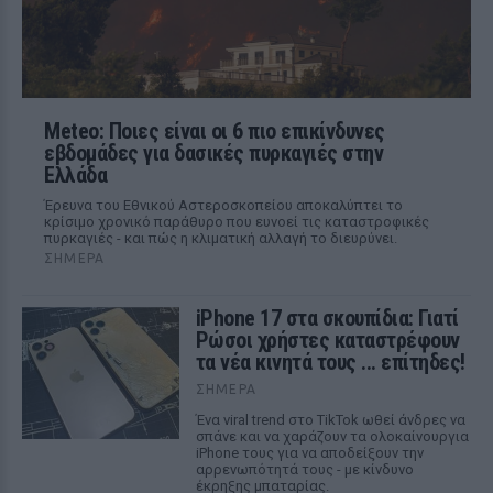
Meteo: Ποιες είναι οι 6 πιο επικίνδυνες
εβδομάδες για δασικές πυρκαγιές στην
Ελλάδα
Έρευνα του Εθνικού Αστεροσκοπείου αποκαλύπτει το
κρίσιμο χρονικό παράθυρο που ευνοεί τις καταστροφικές
πυρκαγιές - και πώς η κλιματική αλλαγή το διευρύνει.
ΣΉΜΕΡΑ
iPhone 17 στα σκουπίδια: Γιατί
Ρώσοι χρήστες καταστρέφουν
τα νέα κινητά τους ... επίτηδες!
ΣΉΜΕΡΑ
Ένα viral trend στο TikTok ωθεί άνδρες να
σπάνε και να χαράζουν τα ολοκαίνουργια
iPhone τους για να αποδείξουν την
αρρενωπότητά τους - με κίνδυνο
έκρηξης μπαταρίας.