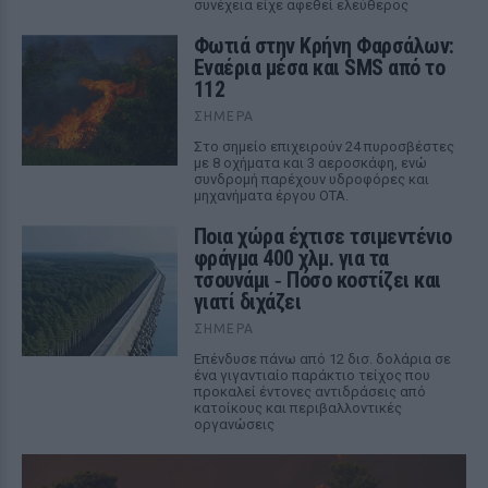
συνέχεια είχε αφεθεί ελεύθερος
Φωτιά στην Κρήνη Φαρσάλων:
Εναέρια μέσα και SMS από το
112
ΣΉΜΕΡΑ
Στο σημείο επιχειρούν 24 πυροσβέστες
με 8 οχήματα και 3 αεροσκάφη, ενώ
συνδρομή παρέχουν υδροφόρες και
μηχανήματα έργου ΟΤΑ.
Ποια χώρα έχτισε τσιμεντένιο
φράγμα 400 χλμ. για τα
τσουνάμι ‑ Πόσο κοστίζει και
γιατί διχάζει
ΣΉΜΕΡΑ
Επένδυσε πάνω από 12 δισ. δολάρια σε
ένα γιγαντιαίο παράκτιο τείχος που
προκαλεί έντονες αντιδράσεις από
κατοίκους και περιβαλλοντικές
οργανώσεις