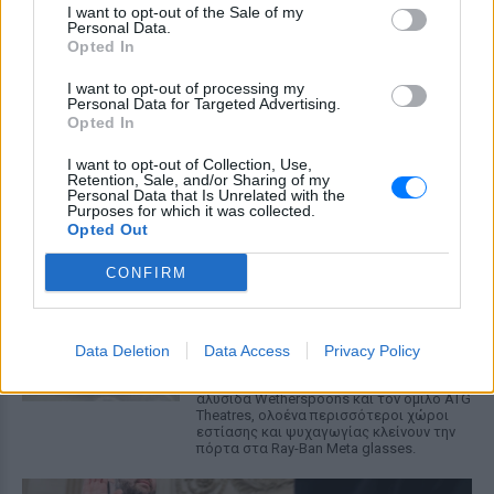
στο protothema.gr ο διδάκτορας
I want to opt-out of the Sale of my
ζωολογίας του ΑΠΘ, Θεόδωρος Κομηνός
Personal Data.
- Έχουν πεθάνει και έξι λυκόπουλα
Opted In
Για πάντα στη Ρεάλ Μαδρίτης ο
I want to opt-out of processing my
Βινίσιους: Υπογράφει νέο
Personal Data for Targeted Advertising.
εξαετές συμβόλαιο ο
Opted In
Βραζιλιάνος
I want to opt-out of Collection, Use,
ΣΉΜΕΡΑ
Retention, Sale, and/or Sharing of my
Personal Data that Is Unrelated with the
Σύμφωνα με τον Φαμπρίτσιο Ρομάνο ο
Purposes for which it was collected.
Βραζιλιάνος είναι έτοιμος να αποδεχτεί
Opted Out
την πρόταση της Ρεάλ
CONFIRM
Meta έξυπνα γυαλιά: Γιατί
εστιατόρια, παμπ και θέατρα
στη Βρετανία τα απαγορεύουν
Data Deletion
Data Access
Privacy Policy
ΣΉΜΕΡΑ
Από τον εστιάτορα Τζέρεμι Κινγκ ως την
αλυσίδα Wetherspoons και τον όμιλο ATG
Theatres, ολοένα περισσότεροι χώροι
εστίασης και ψυχαγωγίας κλείνουν την
πόρτα στα Ray-Ban Meta glasses.