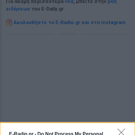
Για ακόμη περισσότερα
νέα
, μπείτε στην
ροή
ειδήσεων
του E-Daily.gr
Ακολουθήστε το E-Radio.gr και στο Instagram
ΔΙΑΦΗΜΙΣΗ
E-Radio.gr -
Do Not Process My Personal