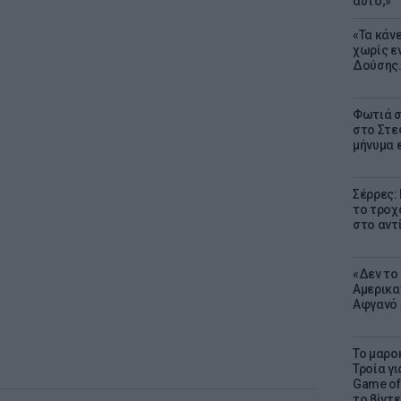
αυτό;»
«Τα κάν
χωρίς ε
Δούσης.
Φωτιά σ
στο Στεφ
μήνυμα 
Σέρρες:
το τροχ
στο αντ
«Δεν το 
Αμερικα
Αφγανό 
Το μαρο
Τροία γι
Game of 
το βίντε