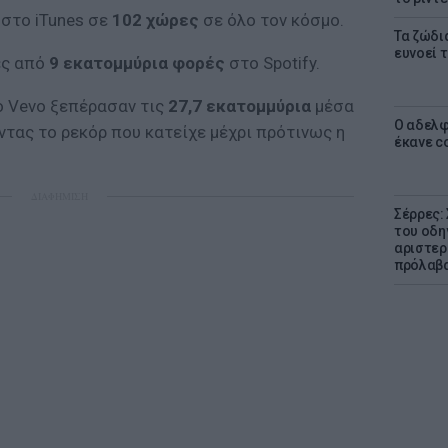
στο iTunes σε
102 χώρες
σε όλο τον κόσμο.
Τα ζώδια
ευνοεί 
ες από
9 εκατομμύρια φορές
στο Spotify.
το Vevo ξεπέρασαν τις
27,7 εκατομμύρια
μέσα
Ο αδελφ
τας το ρεκόρ που κατείχε μέχρι πρότινως η
έκανε c
ΔΙΑΦΗΜΙΣΗ
Σέρρες:
του οδη
αριστερ
πρόλαβ