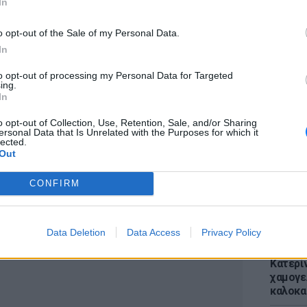
In
o opt-out of the Sale of my Personal Data.
In
to opt-out of processing my Personal Data for Targeted
ΕΙΔΗΣΕΙ
ing.
Απόψε 
In
την επ
προς Κα
o opt-out of Collection, Use, Retention, Sale, and/or Sharing
ersonal Data that Is Unrelated with the Purposes for which it
εισιτήρ
lected.
Out
ΔΙΑΦΗΜΙΣΗ
CONFIRM
Data Deletion
Data Access
Privacy Policy
LIFESTY
Κατερί
χαμογε
καλοκα