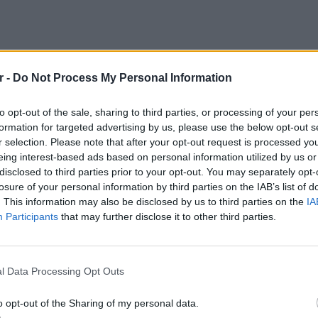
r -
Do Not Process My Personal Information
to opt-out of the sale, sharing to third parties, or processing of your per
formation for targeted advertising by us, please use the below opt-out s
r selection. Please note that after your opt-out request is processed y
eing interest-based ads based on personal information utilized by us or
εις
του προηγούμενου άλμπουμ της Adele,
disclosed to third parties prior to your opt-out. You may separately opt-
10
εννέα διαφορετικών χωρών
.
losure of your personal information by third parties on the IAB’s list of
. This information may also be disclosed by us to third parties on the
IA
Participants
that may further disclose it to other third parties.
LIFESTY
Η Τατι
και εν
l Data Processing Opt Outs
καταγά
o opt-out of the Sharing of my personal data.