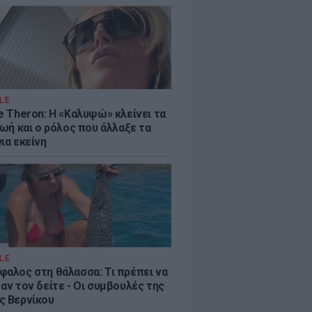
LE
e Theron: Η «Καλυψώ» κλείνει τα
ζωή και ο ρόλος που άλλαξε τα
ια εκείνη
LE
φαλος στη θάλασσα: Τι πρέπει να
αν τον δείτε - Οι συμβουλές της
ς Βερνίκου