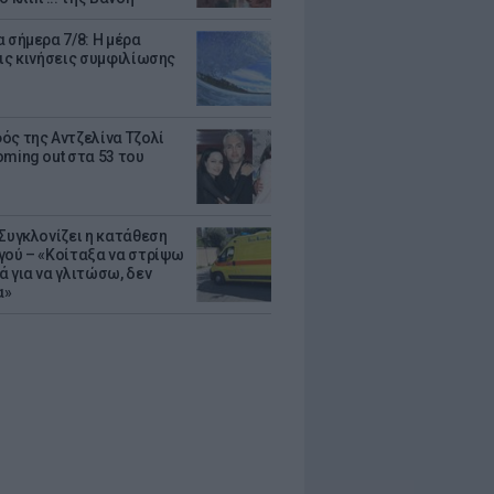
 σήμερα 7/8: Η μέρα
τις κινήσεις συμφιλίωσης
ός της Αντζελίνα Τζολί
oming out στα 53 του
 Συγκλονίζει η κατάθεση
γού – «Κοίταξα να στρίψω
ά για να γλιτώσω, δεν
α»