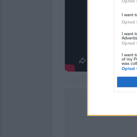
Opted 
I want t
Opted 
I want 
Advertis
Opted 
I want t
of my P
was col
Opted 