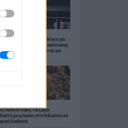
Σ
τα δοκιμαστικά δρομολόγια για
έκταση του Μετρό Θεσσαλονίκης
λαμαριά - Τι προβλέπεται για
ια
LE
να Παπουτσάκη: Ποζάρει
λαστή με μπικίνι στη θάλασσα σε
ιρινή διάθεση