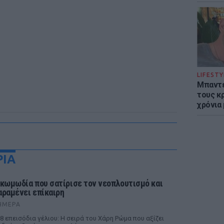
LIFESTY
Μπαντέ
τους κ
χρόνια
ΡΙΑ
 κωμωδία που σατίρισε τον νεοπλουτισμό και
αραμένει επίκαιρη
ΉΜΕΡΑ
8 επεισόδια γέλιου: Η σειρά του Χάρη Ρώμα που αξίζει