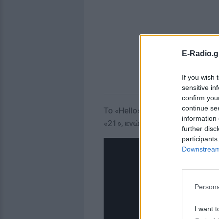
E-Radio.g
If you wish 
sensitive in
confirm you
continue se
Το «Hello»
αύξησε τις πωλήσ
information 
«21», ενώ βρίσκεται στο Top 
further disc
participants
Downstream 
Persona
I want t