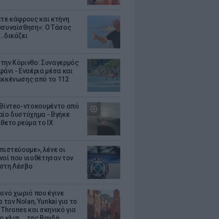
ετε κάφρους και κτήνη
νσυναίσθηση»: Ο Τάσος
..δικάζει
την Κόρινθο: Συναγερμός
άνι - Εναέρια μέσα και
εκκένωσης από το 112
 Βίντεο-ντοκουμέντο από
αίο δυστύχημα - Βγήκε
ίθετο ρεύμα το ΙΧ
πιστεύουμε», λένε οι
νοί που υιοθέτησαν τον
στη Λέσβο
κινό χωριό που έγινε
α τον Nolan, Yunkai για το
Thrones και σκηνικό για
ο κλιπ ... της Βανδή