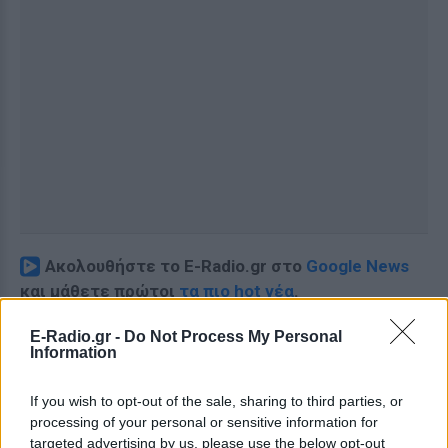
Ακολουθήστε το E-Radio.gr στο
Google News
και μάθετε πρώτοι
τα πιο hot νέα
.
Εσύ μπήκες στο E-Daily.gr; Τα νέα της ημέρας
E-Radio.gr -
Do Not Process My Personal
Information
και ότι σου κάνει κλικ!
If you wish to opt-out of the sale, sharing to third parties, or
Ακολουθήστε το E-Radio.gr και στο Instagram
processing of your personal or sensitive information for
targeted advertising by us, please use the below opt-out
ΔΙΑΦΗΜΙΣΗ