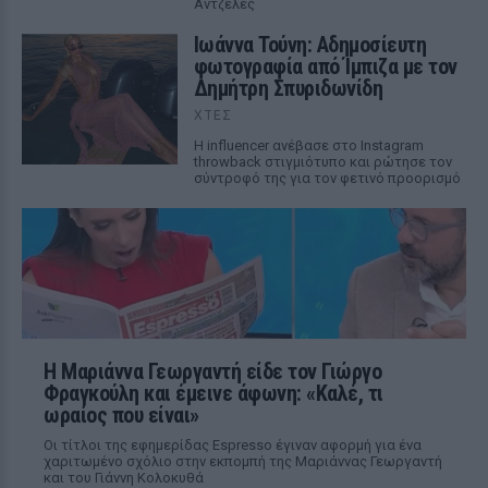
Αντζελες
Ιωάννα Τούνη: Αδημοσίευτη
φωτογραφία από Ίμπιζα με τον
Δημήτρη Σπυριδωνίδη
ΧΤΕΣ
Η influencer ανέβασε στο Instagram
throwback στιγμιότυπο και ρώτησε τον
σύντροφό της για τον φετινό προορισμό
Η Μαριάννα Γεωργαντή είδε τον Γιώργο
Φραγκούλη και έμεινε άφωνη: «Καλέ, τι
ωραίος που είναι»
Οι τίτλοι της εφημερίδας Espresso έγιναν αφορμή για ένα
χαριτωμένο σχόλιο στην εκπομπή της Μαριάννας Γεωργαντή
και του Γιάννη Κολοκυθά