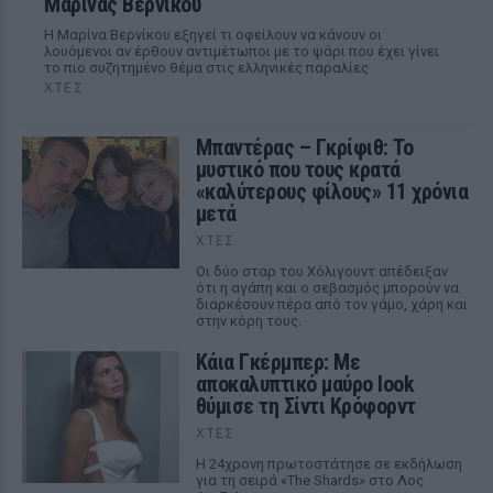
Μαρίνας Βερνίκου
Η Μαρίνα Βερνίκου εξηγεί τι οφείλουν να κάνουν οι
λουόμενοι αν έρθουν αντιμέτωποι με το ψάρι που έχει γίνει
το πιο συζητημένο θέμα στις ελληνικές παραλίες
ΧΤΕΣ
Μπαντέρας – Γκρίφιθ: Το
μυστικό που τους κρατά
«καλύτερους φίλους» 11 χρόνια
μετά
ΧΤΕΣ
Οι δύο σταρ του Χόλιγουντ απέδειξαν
ότι η αγάπη και ο σεβασμός μπορούν να
διαρκέσουν πέρα από τον γάμο, χάρη και
στην κόρη τους.
Κάια Γκέρμπερ: Με
αποκαλυπτικό μαύρο look
θύμισε τη Σίντι Κρόφορντ
ΧΤΕΣ
Η 24χρονη πρωτοστάτησε σε εκδήλωση
για τη σειρά «The Shards» στο Λος