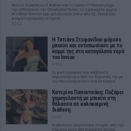
Από το «Lawrence of Arabia» και το Game of Thrones μέχρι
την «Οδύσσεια» του Christopher Nolan, το οχυρωμένο χωριό
Αΐτ Μπεν Χαντού έχει φιλοξενήσει πάνω από έξι δεκαετίες
κινηματογραφικής ιστορίας
ΧΤΕΣ
Η Τατιάνα Στεφανίδου φόρεσε
μπικίνι και εντυπωσίασε με το
κορμί της στα καταγάλανα νερά
του Ιονίου
ΧΤΕΣ
Οι φωτογραφίες που ανέβασε η
παρουσιάστρια από τις διακοπές της με
τον Νίκο Ευαγγελάτο στα Επτάνησα
Κατερίνα Παπουτσάκη: Ποζάρει
χαμογελαστή με μπικίνι στη
θάλασσα σε καλοκαιρινή
διάθεση
ΧΤΕΣ
Η ηθοποιός μοιράστηκε στιγμές από την
παραλία μέσα από Instagram stories,