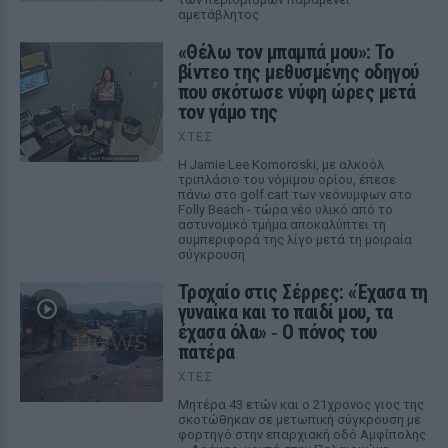
αμετάβλητος
«Θέλω τον μπαμπά μου»: Το
βίντεο της μεθυσμένης οδηγού
που σκότωσε νύφη ώρες μετά
τον γάμο της
ΧΤΕΣ
Η Jamie Lee Komoroski, με αλκοόλ
τριπλάσιο του νόμιμου ορίου, έπεσε
πάνω στο golf cart των νεόνυμφων στο
Folly Beach - τώρα νέο υλικό από το
αστυνομικό τμήμα αποκαλύπτει τη
συμπεριφορά της λίγο μετά τη μοιραία
σύγκρουση
Τροχαίο στις Σέρρες: «Έχασα τη
γυναίκα και το παιδί μου, τα
έχασα όλα» ‑ Ο πόνος του
πατέρα
ΧΤΕΣ
Μητέρα 43 ετών και ο 21χρονος γιος της
σκοτώθηκαν σε μετωπική σύγκρουση με
φορτηγό στην επαρχιακή οδό Αμφίπολης