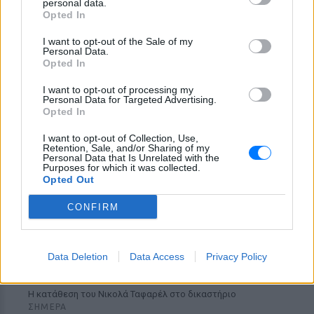
personal data.
Opted In
«Δεν δεχόμαστε τελεσίγραφα»:
Η απάντηση της Ιταλίας στην
I want to opt-out of the Sale of my
Personal Data.
Ισπανία
Opted In
ΣΉΜΕΡΑ
I want to opt-out of processing my
Αμετάπειστη παραμένει η ιταλική
Personal Data for Targeted Advertising.
κυβέρνηση
Opted In
I want to opt-out of Collection, Use,
Retention, Sale, and/or Sharing of my
Personal Data that Is Unrelated with the
Purposes for which it was collected.
Opted Out
CONFIRM
Μαραντόνα: «Ήταν πρησμένος, δεν σηκωνόταν
Data Deletion
Data Access
Privacy Policy
από το κρεβάτι και είχε παραιτηθεί» – Τι
αποκάλυψε ο μασέρ του στη δίκη
Η κατάθεση του Νικολά Ταφαρέλ στο δικαστήριο
ΣΉΜΕΡΑ