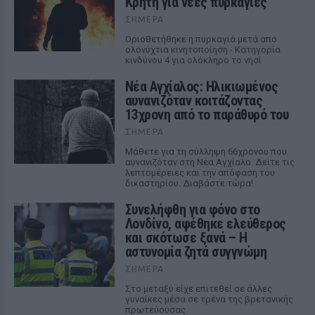
Κρήτη για νέες πυρκαγιές
ΣΉΜΕΡΑ
Οριοθετήθηκε η πυρκαγιά μετά από
ολονύχτια κινητοποίηση - Κατηγορία
κινδύνου 4 για ολόκληρο το νησί
Νέα Αγχίαλος: Ηλικιωμένος
αυνανιζόταν κοιτάζοντας
13χρονη από το παράθυρό του
ΣΉΜΕΡΑ
Μάθετε για τη σύλληψη 66χρονου που
αυνανιζόταν στη Νέα Αγχίαλο. Δείτε τις
λεπτομέρειες και την απόφαση του
δικαστηρίου. Διαβάστε τώρα!
Συνελήφθη για φόνο στο
Λονδίνο, αφέθηκε ελεύθερος
και σκότωσε ξανά – Η
αστυνομία ζητά συγγνώμη
ΣΉΜΕΡΑ
Στο μεταξύ είχε επιτεθεί σε άλλες
γυναίκες μέσα σε τρένα της βρετανικής
πρωτεύουσας