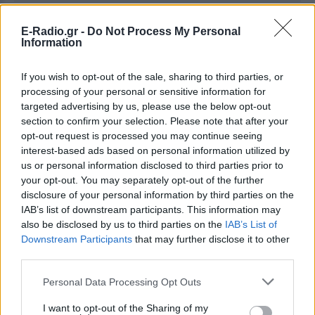
ΔΕΙΤΕ ΕΠΙΣΗΣ
E-Radio.gr -
Do Not Process My Personal
Information
ΣΤΗΝ ΙΔΙΑ ΚΑΤΗΓΟΡΙΑ
If you wish to opt-out of the sale, sharing to third parties, or
processing of your personal or sensitive information for
Πάνω από 45.000 διελεύσεις
targeted advertising by us, please use the below opt-out
ημερησίως στους Ευζώνους:
section to confirm your selection. Please note that after your
Μαζική άφιξη τουριστών από
opt-out request is processed you may continue seeing
τα Βαλκάνια
interest-based ads based on personal information utilized by
ΣΉΜΕΡΑ
us or personal information disclosed to third parties prior to
Προσωρινή αναστολή των βιομετρικών
your opt-out. You may separately opt-out of the further
ελέγχων για να επισπευστεί η διέλευση
disclosure of your personal information by third parties on the
των ταξιδιωτών
IAB’s list of downstream participants. This information may
Μύκονος: Ιταλοί τουρίστες
also be disclosed by us to third parties on the
IAB’s List of
έκαναν «κλαμπ» βανάκι transfer
Downstream Participants
that may further disclose it to other
‑ Αντιδράσεις για το ξέφρενο
third parties.
πάρτι
Personal Data Processing Opt Outs
ΣΉΜΕΡΑ
Χοροί, φωνές, φωτογραφίες: Λες και
I want to opt-out of the Sharing of my
ήταν σε κλαμπ