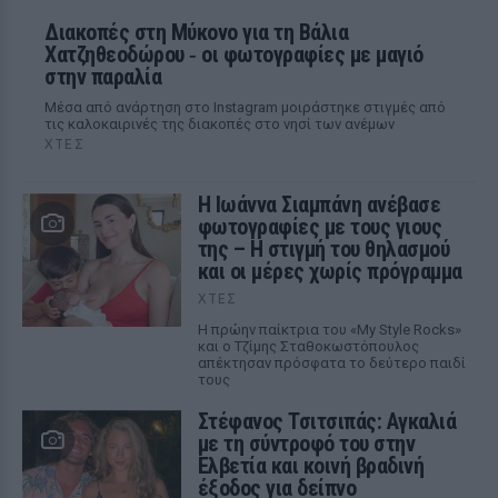
Διακοπές στη Μύκονο για τη Βάλια
Χατζηθεοδώρου ‑ οι φωτογραφίες με μαγιό
στην παραλία
Μέσα από ανάρτηση στο Instagram μοιράστηκε στιγμές από
τις καλοκαιρινές της διακοπές στο νησί των ανέμων
ΧΤΕΣ
H Ιωάννα Σιαμπάνη ανέβασε
φωτογραφίες με τους γιους
της – Η στιγμή του θηλασμού
και οι μέρες χωρίς πρόγραμμα
ΧΤΕΣ
Η πρώην παίκτρια του «My Style Rocks»
και ο Τζίμης Σταθοκωστόπουλος
απέκτησαν πρόσφατα το δεύτερο παιδί
τους
Στέφανος Τσιτσιπάς: Αγκαλιά
με τη σύντροφό του στην
Ελβετία και κοινή βραδινή
έξοδος για δείπνο