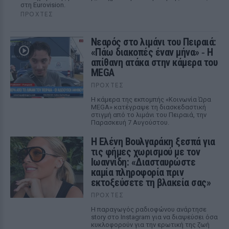
στη Eurovision.
ΠΡΟΧΤΈΣ
Νεαρός στο λιμάνι του Πειραιά:
«Πάω διακοπές έναν μήνα» ‑ Η
απίθανη ατάκα στην κάμερα του
MEGA
ΠΡΟΧΤΈΣ
Η κάμερα της εκπομπής «Κοινωνία Ώρα
MEGA» κατέγραψε τη διασκεδαστική
στιγμή από το λιμάνι του Πειραιά, την
Παρασκευή 7 Αυγούστου.
Η Ελένη Βουλγαράκη ξεσπά για
τις φήμες χωρισμού με τον
Ιωαννίδη: «Διασταυρώστε
καμία πληροφορία πριν
εκτοξεύσετε τη βλακεία σας»
ΠΡΟΧΤΈΣ
Η παραγωγός ραδιοφώνου ανάρτησε
story στο Instagram για να διαψεύσει όσα
κυκλοφορούν για την ερωτική της ζωή