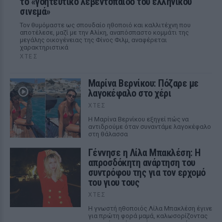
το «γοητευτικό λεβεντόπαιδο του ελληνικού
σινεμά»
Τον θυμόμαστε ως σπουδαίο ηθοποιό και καλλιτέχνη που
αποτέλεσε, μαζί με την Αλίκη, αναπόσπαστο κομμάτι της
μεγάλης οικογένειας της Φίνος Φιλμ, αναφέρεται
χαρακτηριστικά
ΧΤΕΣ
Μαρίνα Βερνίκου: Πόζαρε με
λαγοκέφαλο στο χέρι
ΧΤΕΣ
Η Μαρίνα Βερνίκου εξηγεί πώς να
αντιδρούμε όταν συναντάμε λαγοκέφαλο
στη θάλασσα
Γέννησε η Λίλα Μπακλέση: Η
απροσδόκητη ανάρτηση του
συντρόφου της για τον ερχομό
του γιου τους
ΧΤΕΣ
Η γνωστή ηθοποιός Λίλα Μπακλέση έγινε
για πρώτη φορά μαμά, καλωσορίζοντας