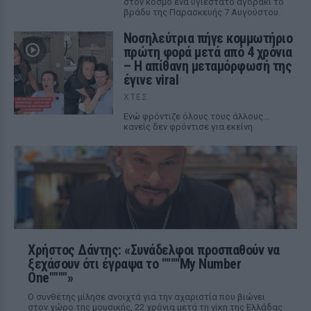
στον κόσμο ένα υγιέστατο αγοράκι το
βράδυ της Παρασκευής 7 Αυγούστου.
Νοσηλεύτρια πήγε κομμωτήριο
πρώτη φορά μετά από 4 χρόνια
– Η απίθανη μεταμόρφωσή της
έγινε viral
ΧΤΕΣ
Ενώ φρόντιζε όλους τους άλλους...
κανείς δεν φρόντισε για εκείνη
Χρήστος Δάντης: «Συνάδελφοι προσπαθούν να
ξεχάσουν ότι έγραψα το """"My Number
One""""»
Ο συνθέτης μίλησε ανοιχτά για την αχαριστία που βιώνει
στον χώρο της μουσικής, 22 χρόνια μετά τη νίκη της Ελλάδας