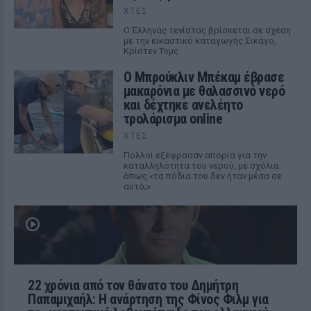
ΧΤΕΣ
Ο Έλληνας τενίστας βρίσκεται σε σχέση
με την εικαστικό καταγωγής Σικάγο,
Κρίστεν Τομς
Ο Μπρούκλιν Μπέκαμ έβρασε
μακαρόνια με θαλασσινό νερό
και δέχτηκε ανελέητο
τρολάρισμα online
ΧΤΕΣ
Πολλοί εξέφρασαν απορία για την
καταλληλότητα του νερού, με σχόλια
όπως «τα πόδια του δεν ήταν μέσα σε
αυτό;»
22 χρόνια από τον θάνατο του Δημήτρη
Παπαμιχαήλ: Η ανάρτηση της Φίνος Φιλμ για