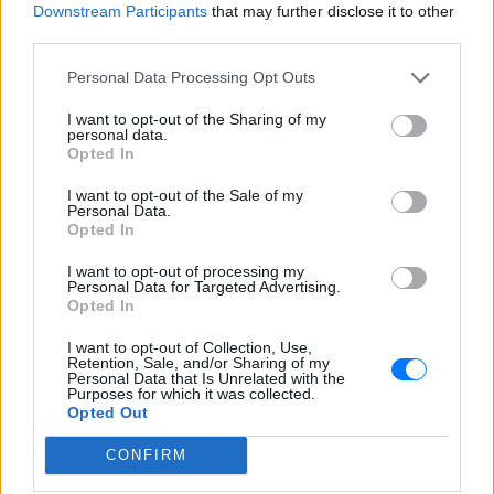
Downstream Participants
that may further disclose it to other
third parties.
Personal Data Processing Opt Outs
I want to opt-out of the Sharing of my
personal data.
Opted In
ΔΕΙΤΕ ΕΠΙΣΗΣ
I want to opt-out of the Sale of my
Personal Data.
Opted In
ΣΤΗΝ ΙΔΙΑ ΚΑΤΗΓΟΡΙΑ
I want to opt-out of processing my
Personal Data for Targeted Advertising.
Ιωάννα Τούνη: «Έβγαλα όλο το
Opted In
βράδυ στο νοσοκομείο με ορούς
και αντιβιώσεις»
I want to opt-out of Collection, Use,
Retention, Sale, and/or Sharing of my
ΠΡΙΝ 10 ΏΡΕΣ
Personal Data that Is Unrelated with the
Purposes for which it was collected.
Η επιχειρηματίας έπαθε τροφική
Opted Out
δηλητηρίαση και μοιράστηκε με τους
followers της στο Instagram τις δύσκολες
CONFIRM
ώρες που πέρασε.