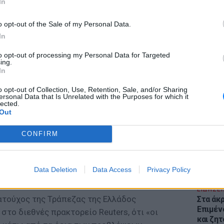
In
o opt-out of the Sale of my Personal Data.
In
to opt-out of processing my Personal Data for Targeted
ing.
In
ΕΙΔΗΣΕΙ
Θέουτα:
o opt-out of Collection, Use, Retention, Sale, and/or Sharing
γεμάτο
ersonal Data that Is Unrelated with the Purposes for which it
lected.
παραμέ
Out
CONFIRM
Data Deletion
Data Access
Privacy Policy
ΕΙΔΗΣΕΙ
ματούχος της Τράπεζας της Ελλάδος
Στα άκ
Επιμέν
στο διεθνές πρακτορείο Reuters, ότι «οι
και ζητ