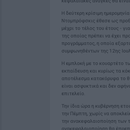
κεφαλαιακές ανάγκες θα είνα
Η δεύτερη κρίσιμη ημερομηνία 
Ντομπρόφσκις έθεσε ως προθ
μέχρι το τέλος του έτους - γ
της οποίας πρέπει να έχει πρ
προγράμματος, η οποία εξαρτ
συμφωνηθέντων της 12ης Ιουλ
Η εμπλοκή με το κουαρτέτο τ
εκπαίδευση και κυρίως τα κόκ
αποτέλεσμα κατακόρυφα το θ
είναι ασφυκτικά και δεν αφή
επιτελείο.
Την ίδια ώρα η κυβέρνηση ετο
την Πέμπτη, χωρίς να αποκλείε
την ανακεφαλαιοποίηση των τ
ανακεφαλαιοποίηση θα έπρεπε