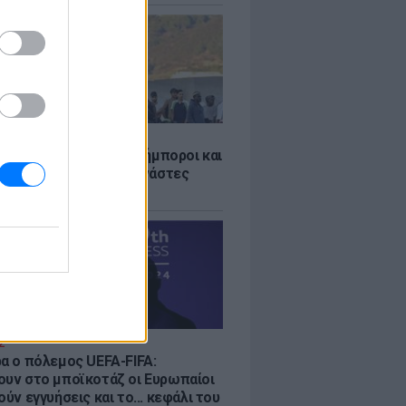
Σ
 «Οι κάτοικοι είναι ανήμποροι και
ι αγωνία» - 5.000 μετανάστες
νουν στην περιοχή
Σ
ρα ο πόλεμος UEFA-FIFA:
ουν στο μποϊκοτάζ οι Ευρωπαίοι
ούν εγγυήσεις και το... κεφάλι του