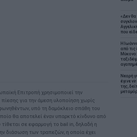
«Δεν θα
συγκλον
Αγγελική
που είδε
Η Ιωάνν
από τις
Μύκονο:
ταξιδέψε
αγαπημέ
Νεαρή γ
έγινε vi
της, δε
μεταμό
ρωπαϊκή Επιτροπή χρησιμοποιεί την
πίεσης για την άμεση υλοποίηση χωρίς
φωνηθέντων, υπό τη δαμόκλειο σπάθη του
ποίο θα αποτελεί έναν υπαρκτό κίνδυνο από
τίθεται σε εφαρμογή το bail in, δηλαδή η
ν διάσωση των τραπεζών, η οποία έχει