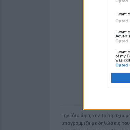
Opted 
I want t
Opted 
I want 
Advertis
Opted 
I want t
of my P
was col
Opted 
Την ίδια ώρα, την Τρίτη αξιω
υπογράμμιζε με δηλώσεις του 