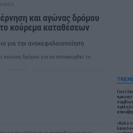
ΝΟΜΙΑ
έρνηση και αγώνας δρόμου 
 το κούρεμα καταθέσεων
ιο για την ανακεφαλαιοποίηση
ΔΙΑΦΗΜΙΣΗ
TREN
Γιατί δε
ερευνητ
συμβίωσ
αγέλη λύ
επενέβη
«Καλό τα
λευκό κ