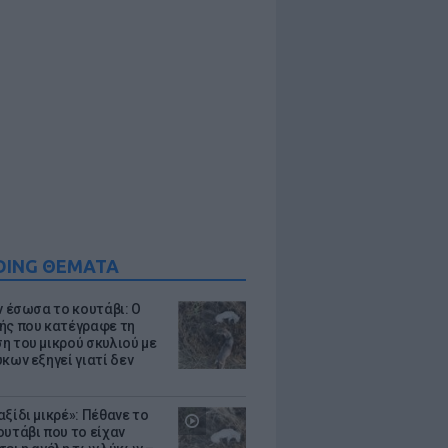
DING ΘΕΜΑΤΑ
ν έσωσα το κουτάβι: Ο
ής που κατέγραφε τη
η του μικρού σκυλιού με
κων εξηγεί γιατί δεν
ξίδι μικρέ»: Πέθανε το
ουτάβι που το είχαν