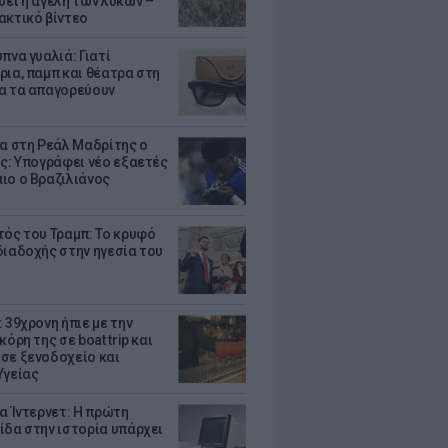
σει η αγέλη των λύκων –
ακτικό βίντεο
πνα γυαλιά: Γιατί
ρια, παμπ και θέατρα στη
α τα απαγορεύουν
τα στη Ρεάλ Μαδρίτης ο
υς: Υπογράφει νέο εξαετές
ιο ο Βραζιλιάνος
τός του Τραμπ: Το κρυφό
διαδοχής στην ηγεσία του
 39χρονη ήπιε με την
κόρη της σε boat trip και
σε ξενοδοχείο και
Υγείας
ια Ίντερνετ: Η πρώτη
ίδα στην ιστορία υπάρχει