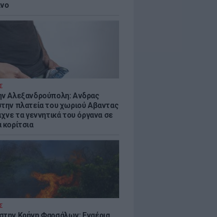
ίνο
Σ
ην Αλεξανδρούπολη: Ανδρας
στην πλατεία του χωριού Αβαντας
ιχνε τα γεννητικά του όργανα σε
 κορίτσια
Σ
στην Κρήνη Φαρσάλων: Εναέρια