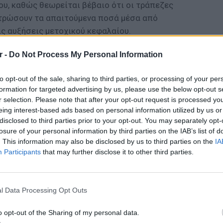
ου, καθώς θεωρείται βέβαιο ότι οι τράπεζες
ντρώσουν τα απαιτούμενα ποσά μέσα από
ις αυξήσεις μετοχικού κεφαλαίου.
 «στροφή» για τις τράπεζες είναι το
r -
Do Not Process My Personal Information
ss tests των τραπεζών. Βάσει αυτών των
ί και το τελικό ποσό που απαιτείται για
to opt-out of the sale, sharing to third parties, or processing of your per
formation for targeted advertising by us, please use the below opt-out s
λαιοποίησης.
r selection. Please note that after your opt-out request is processed y
eing interest-based ads based on personal information utilized by us or
αλαιακές ανάγκες όπως θα διαμορφωθούν
disclosed to third parties prior to your opt-out. You may separately opt-
 την αξιολόγηση ποιότητας στοιχείων
losure of your personal information by third parties on the IAB’s list of
τα 15 δισ. ευρώ και μετά την αφαίρεση των
. This information may also be disclosed by us to third parties on the
IA
λλοντική κερδοφορία κ.ά. το τελικό ύψος
Participants
that may further disclose it to other third parties.
στα 9 με 10 δισ. ευρώ.
ΔΙΑΦΗΜΙΣΗ
ΕΙΔΗΣΕΙ
l Data Processing Opt Outs
Συμφων
Στην αμ
o opt-out of the Sharing of my personal data.
ευρώ