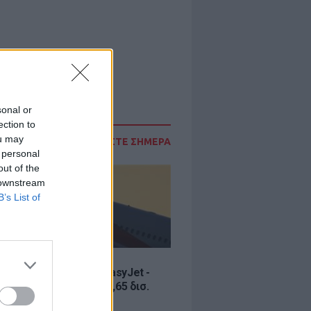
sonal or
ection to
ou may
ΔΙΑΒΑΣΤΕ ΣΗΜΕΡΑ
 personal
out of the
 downstream
B’s List of
Σ
ία εξαγοράς για την EasyJet -
ερικανική Appolo για 6,65 δισ.