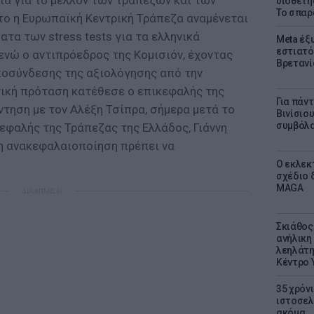
ία για το μέλλον των τραπεζών και των
υιοθετή
Το σπαρ
ο η Ευρωπαϊκή Κεντρική Τράπεζα αναμένεται
τα των stress tests για τα ελληνικά
Meta έξυ
εστιατό
ενώ ο αντιπρόεδρος της Κομισιόν, έχοντας
Βρετανί
ποσύνδεσης της αξιολόγησης από την
ική πρόταση κατέθεσε ο επικεφαλής της
Για πάν
ντηση με τον Αλέξη Τσίπρα, σήμερα μετά το
Βινίσιο
συμβόλα
κεφαλής της Τράπεζας της Ελλάδος, Γιάννη
η ανακεφαλαιοποίηση πρέπει να
Ο εκλεκ
σχέδιο 
MAGA
ΔΙΑΦΗΜΙΣΗ
Σκιάθος:
ανήλικη 
λεηλάτη
Κέντρο 
35 χρόν
ιστοσελ
ακόμα