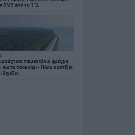
αι SMS από το 112
Σ
ώρα έχτισε τσιμεντένιο φράγμα
. για τα τσουνάμι - Πόσο κοστίζει
τί διχάζει