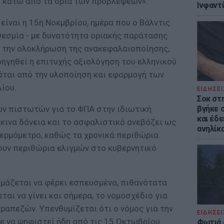
ι κάτω από τα όρια των προβλέψεων».
Ινφαντ
είναι η 15η Νοεμβρίου, ημέρα που ο Βάλντις
εσμία - με δυνατότητα οριακής παράτασης
ια την ολοκλήρωση της ανακεφαλαιοποίησης,
οηγηθεί η επιτυχής αξιολόγηση του ελληνικού
άται από την υλοποίηση και εφαρμογή των
ίου.
ΕΙΔΗΣΕΙ
Σοκ στ
ων πιστωτών για το ΦΠΑ στην ιδιωτική
βγήκε 
και έδε
κινα δάνεια και το ασφαλιστικό ανεβάζει ως
ανηλίκα
ερμόμετρο, καθώς τα χρονικά περιθώρια
νουν περιθώρια ελιγμών στο κυβερνητικό
ιμάζεται να φέρει εσπευσμένα, πιθανότατα
ται να γίνει και σήμερα, το νομοσχέδιο για
ραπεζών. Υπενθυμίζεται ότι ο νόμος για την
ΕΙΔΗΣΕΙ
 να ψηφιστεί ήδη από τις 15 Οκτωβρίου.
Φωτιά 