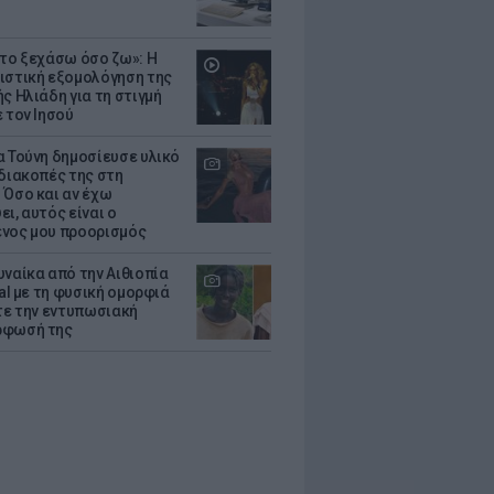
 το ξεχάσω όσο ζω»: Η
ιστική εξομολόγηση της
ς Ηλιάδη για τη στιγμή
 τον Ιησού
α Τούνη δημοσίευσε υλικό
 διακοπές της στη
 Όσο και αν έχω
ι, αυτός είναι ο
νος μου προορισμός
υναίκα από την Αιθιοπία
ral με τη φυσική ομορφιά
ίτε την εντυπωσιακή
ρφωσή της