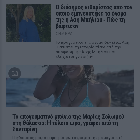
Ο διάσημος κιθαρίστας απο τον
οποιο εμπνεύστηκε το όνομα
της η Αση Μπήλιου ‑ Πώς τη
βάφτισαν
ΣΉΜΕΡΑ
Το πραγματικό της όνομα δεν είναι Αση:
Η απίστευτη ιστορία πίσω από την
απόφαση της Ασης Μπήλιου που
ελάχιστοι γνώριζαν
Το απογευματινό μπάνιο της Μαρίας Σολωμού
στη θάλασσα: Η τέλεια ώρα, γράφει από τη
Σαντορίνη
Η ηθοποιός μοιράστηκε μία φωτογραφία της με μαγιό από