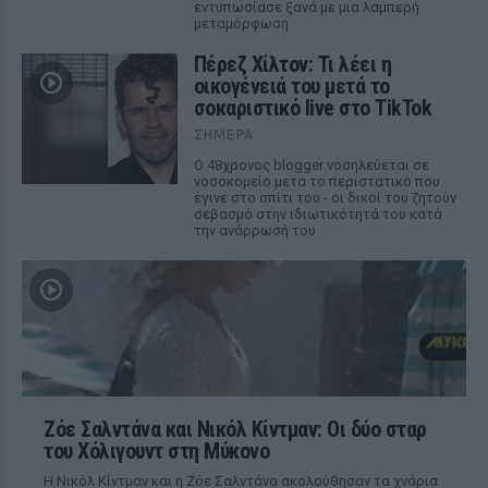
εντυπωσίασε ξανά με μια λαμπερή
μεταμόρφωση
Πέρεζ Χίλτον: Τι λέει η
οικογένειά του μετά το
σοκαριστικό live στο TikTok
ΣΉΜΕΡΑ
Ο 48χρονος blogger νοσηλεύεται σε
νοσοκομείο μετά το περιστατικό που
έγινε στο σπίτι του - οι δικοί του ζητούν
σεβασμό στην ιδιωτικότητά του κατά
την ανάρρωσή του
Ζόε Σαλντάνα και Νικόλ Κίντμαν: Οι δύο σταρ
του Χόλιγουντ στη Μύκονο
Η Νικόλ Κίντμαν και η Ζόε Σαλντάνα ακολούθησαν τα χνάρια