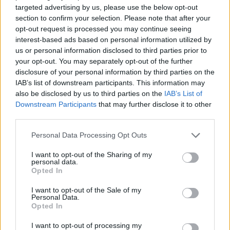
ΣΉΜΕΡΑ
targeted advertising by us, please use the below opt-out
section to confirm your selection. Please note that after your
Το ζευγάρι εντοπίστηκε στο Παρίσι με
βέρες του γαλλικού οίκου Boucheron στο
opt-out request is processed you may continue seeing
αριστερό χέρι
interest-based ads based on personal information utilized by
us or personal information disclosed to third parties prior to
Γαρυφαλλιά Καληφώνη:
your opt-out. You may separately opt-out of the further
Διακοπές σε Κουφονήσια και
disclosure of your personal information by third parties on the
Πάρο, χωρίς τον Χρήστο
IAB’s list of downstream participants. This information may
Μάστορα – Δείτε τις
φωτογραφίες
also be disclosed by us to third parties on the
IAB’s List of
Downstream Participants
that may further disclose it to other
ΣΉΜΕΡΑ
third parties.
Στις εικόνες που ανέβασε ποζάρει με το
μαγιό της στα υπέροχα νερά της Πάρου
Personal Data Processing Opt Outs
I want to opt-out of the Sharing of my
personal data.
Opted In
I want to opt-out of the Sale of my
Personal Data.
Opted In
I want to opt-out of processing my
Γιώργος Λιάγκας και Μαρία Αντωνά: