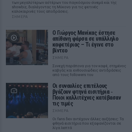
των μεγαλύτερων αστέρων του παγκόσμιου σινεμά και της
showbiz, διαλέγοντας τη Μύκονο για τις φετινές
καλοκαιρινές τους αποδράσεις.
ΣΉΜΕΡΑ
Ο Γιώργος Μανίκας έστησε
απίθανη φάρσα σε υπάλληλο
καφετέριας – Τι έγινε στο
βίντεο
ΣΉΜΕΡΑ
Συνεχή παράπονα για τον καφέ, στημένος
καβγάς και ενθουσιώδεις αντιδράσεις
από τους followers του
Οι συναυλίες επιτέλους
βγάζουν φτηνά εισιτήρια ‑
Ποιοι καλλιτέχνες κατέβασαν
τις τιμές
ΣΉΜΕΡΑ
Οι fans δεν αντέχουν άλλες αυξήσεις: Τα
φθηνά εισιτήρια που εξαφανίζονται σε
λίγα λεπτά