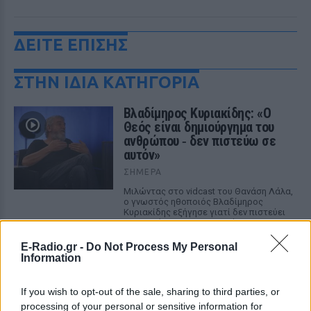
ΔΕΙΤΕ ΕΠΙΣΗΣ
ΣΤΗΝ ΙΔΙΑ ΚΑΤΗΓΟΡΙΑ
Βλαδίμηρος Κυριακίδης: «Ο
Θεός είναι δημιούργημα του
ανθρώπου ‑ δεν πιστεύω σε
αυτόν»
ΣΉΜΕΡΑ
Μιλώντας στο vidcast του Θανάση Λάλα,
ο γνωστός ηθοποιός Βλαδίμηρος
Κυριακίδης εξήγησε γιατί δεν πιστεύει
στον Θεό και τι τον γοητεύει στη
φιλοσοφία γύρω από την ύπαρξή του.
E-Radio.gr -
Do Not Process My Personal
Τους είδαν με δαχτυλίδι
Information
αρραβώνων στο Παρίσι ‑
Μήπως διάσημο ζευγάρι έκανε
If you wish to opt-out of the sale, sharing to third parties, or
το επόμενο βήμα;
processing of your personal or sensitive information for