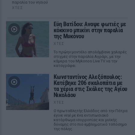
παραλία του νησιού
ΧΤΕΣ
Εύη Βατίδου: Αναψε φωτιές με
κόκκινο μπικίνι στην παραλία
της Μυκόνου
ΧΤΕΣ
Το πρώην μοντέλο απολάμβανε χαλαρές
στιγμές στην παραλία Αγράρι, με την
κάμερα του Mykonos Live TV να την
καταγράφει
Κωνσταντίνος Αλεξόπουλος:
Κατέβηκε 206 σκαλοπάτια με
τα χέρια στις Σκάλες της Αγίου
Νικολάου
ΧΤΕΣ
Ο πρωταθλητής Ελλάδος από την Πάτρα
έγινε viral με ένα εντυπωσιακό
κατόρθωμα ισορροπίας και μυϊκής
δύναμης στο πιο εμβληματικό τοπόσημο
της πόλης.