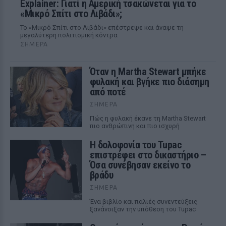
Explainer: Γιατί η Αμερική τσακώνεται για το
«Μικρό Σπίτι στο Λιβάδι»;
Το «Μικρό Σπίτι στο Λιβάδι» επέστρεψε και άναψε τη
μεγαλύτερη πολιτισμική κόντρα
ΣΉΜΕΡΑ
Όταν η Martha Stewart μπήκε
φυλακή και βγήκε πιο διάσημη
από ποτέ
ΣΉΜΕΡΑ
Πώς η φυλακή έκανε τη Martha Stewart
πιο ανθρώπινη και πιο ισχυρή
Η δολοφονία του Tupac
επιστρέφει στο δικαστήριο –
Όσα συνέβησαν εκείνο το
βράδυ
ΣΉΜΕΡΑ
Ένα βιβλίο και παλιές συνεντεύξεις
ξανάνοιξαν την υπόθεση του Tupac