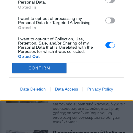
Personal Data.
Opted In
I want to opt-out of processing my
Personal Data for Targeted Advertising.
Opted In
I want to opt-out of Collection, Use,
ΔΕΙΤΕ ΕΠΙΣΗΣ
Retention, Sale, and/or Sharing of my
Personal Data that Is Unrelated with the
Purposes for which it was collected.
ΣΤΗΝ ΙΔΙΑ ΚΑΤΗΓΟΡΙΑ
Opted Out
CONFIRM
Τι αλλάζει στις κάψουλες
καφέ; Ο κανονισμός της ΕΕ που
τίθεται σε ισχύ από τις 12
Αυγούστου
Data Deletion
Data Access
Privacy Policy
ΣΉΜΕΡΑ
Με τον νέο ευρωπαϊκό κανονισμό για τις
συσκευασίες, οι κάψουλες καφέ μιας
χρήσης αποκτούν επίσημη νομική
υπόσταση και συγκεκριμένες οδηγίες
ανακύκλωσης.