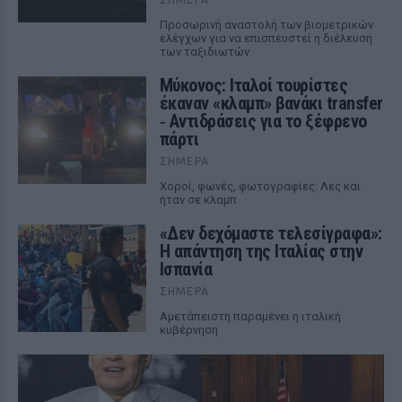
Προσωρινή αναστολή των βιομετρικών
ελέγχων για να επισπευστεί η διέλευση
των ταξιδιωτών
Μύκονος: Ιταλοί τουρίστες
έκαναν «κλαμπ» βανάκι transfer
‑ Αντιδράσεις για το ξέφρενο
πάρτι
ΣΉΜΕΡΑ
Χοροί, φωνές, φωτογραφίες: Λες και
ήταν σε κλαμπ
«Δεν δεχόμαστε τελεσίγραφα»:
Η απάντηση της Ιταλίας στην
Ισπανία
ΣΉΜΕΡΑ
Αμετάπειστη παραμένει η ιταλική
κυβέρνηση