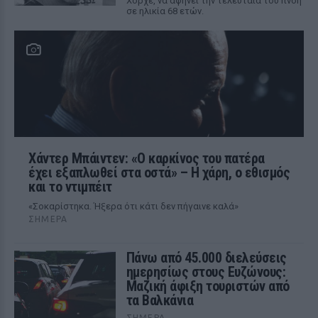
Χόρχε, να αφήνει την τελευταία του πνοή
σε ηλικία 68 ετών.
Χάντερ Μπάιντεν: «Ο καρκίνος του πατέρα
έχει εξαπλωθεί στα οστά» – Η χάρη, ο εθισμός
και το ντιμπέιτ
«Σοκαρίστηκα. Ήξερα ότι κάτι δεν πήγαινε καλά»
ΣΉΜΕΡΑ
Πάνω από 45.000 διελεύσεις
ημερησίως στους Ευζώνους:
Μαζική άφιξη τουριστών από
τα Βαλκάνια
ΣΉΜΕΡΑ