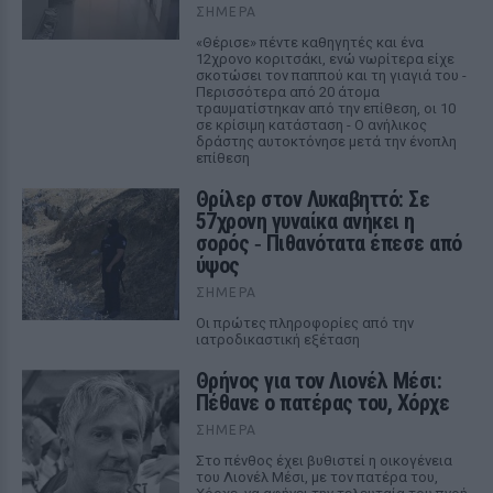
ΣΉΜΕΡΑ
«Θέρισε» πέντε καθηγητές και ένα
12χρονο κοριτσάκι, ενώ νωρίτερα είχε
σκοτώσει τον παππού και τη γιαγιά του -
Περισσότερα από 20 άτομα
τραυματίστηκαν από την επίθεση, οι 10
σε κρίσιμη κατάσταση - Ο ανήλικος
δράστης αυτοκτόνησε μετά την ένοπλη
επίθεση
Θρίλερ στον Λυκαβηττό: Σε
57χρονη γυναίκα ανήκει η
σορός ‑ Πιθανότατα έπεσε από
ύψος
ΣΉΜΕΡΑ
Οι πρώτες πληροφορίες από την
ιατροδικαστική εξέταση
Θρήνος για τον Λιονέλ Μέσι:
Πέθανε ο πατέρας του, Χόρχε
ΣΉΜΕΡΑ
Στο πένθος έχει βυθιστεί η οικογένεια
του Λιονέλ Μέσι, με τον πατέρα του,