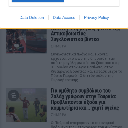
Πώς στήθηκε η αεροπορική γέφυρα
σωτηρίας
Data Deletion
Data Access
Privacy Policy
Πώς η Πυροσβεστική διέσωσε
πολίτες στη μεγάλη φωτιά της
Αττικοβοιωτίας ‑
Συγκλονιστικά βίντεο
ΣΉΜΕΡΑ
Συγκλονιστικά πλάνα και εικόνες
έρχονται στο φως της δημοσιότητας
από τη μεγάλη φωτιά που ξέσπασε στις
31 Ιουλίου στον Αγιο Βασίλειο, στον
Κιθαιρώνα Βοιωτίας και έφτασε μέχρι το
Πόρτο Γερμενό - Ο διττός ρόλος της
Πυροσβεστικής
Για αμύθητο συμβόλαιο του
Σαλάχ γράφουν στην Τουρκία:
Προβλέπονται έξοδα για
κομμωτήρια και... χαρτί υγείας
ΣΉΜΕΡΑ
Οι Τούρκοί αναφέρουν τα οικονομικά
δεδομένα της μεταγραφής του Αιγύπτιου