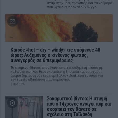
σταρ στην Τραμπζονσπόρ και τα νούμερα
που βγάζουν, προκαλούν ίλιγγο
Καιρός «hot – dry – windy» τις επόμενες 48
ώρες: Αυξημένος ο κίνδυνος φωτιάς,
συναγερμός σε 6 περιφέρειες
Το επόμενο 48ωρο, επομένως, απαιτεί αυξημένη προσοχή,
καθώς οι υψηλές θερμοκρασίες, η ξηρασία και οι ισχυροί
άνεμοι δημιουργούν ένα περιβάλλον ιδιαίτερα ευνοϊκό για
την ταχεία εξάπλωση μιας πυρκαγιάς
ΣΉΜΕΡΑ
Σοκαριστικό βίντεο: Η στιγμή
που ο 14χρονος ανοίγει πυρ και
σκορπάει τον θάνατο σε
σχολείο στη Ταϊλάνδη