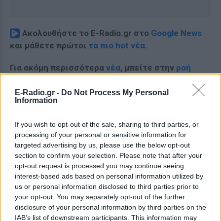
Ακολουθήστε το E-Radio.gr στο
Google News
και μάθετε πρώτοι
τα πιο hot νέα
.
Για ακόμη περισσότερα
νέα
, μπείτε στην
ροή
ειδήσεων
του E-Daily.gr
E-Radio.gr -
Do Not Process My Personal
Information
Ακολουθήστε το E-Radio.gr και στο Instagram
ΔΙΑΦΗΜΙΣΗ
If you wish to opt-out of the sale, sharing to third parties, or
processing of your personal or sensitive information for
targeted advertising by us, please use the below opt-out
section to confirm your selection. Please note that after your
opt-out request is processed you may continue seeing
interest-based ads based on personal information utilized by
us or personal information disclosed to third parties prior to
your opt-out. You may separately opt-out of the further
disclosure of your personal information by third parties on the
IAB’s list of downstream participants. This information may