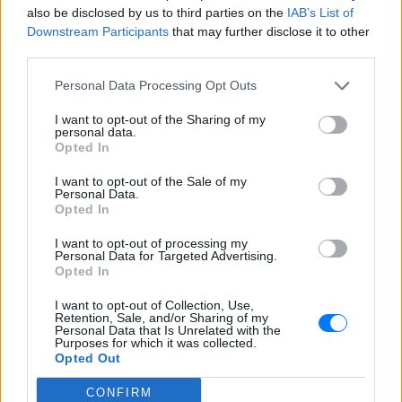
also be disclosed by us to third parties on the
IAB’s List of
Downstream Participants
that may further disclose it to other
third parties.
Personal Data Processing Opt Outs
I want to opt-out of the Sharing of my
personal data.
Opted In
I want to opt-out of the Sale of my
Personal Data.
Opted In
I want to opt-out of processing my
ΔΕΙΤΕ ΕΠΙΣΗΣ
Personal Data for Targeted Advertising.
Opted In
ΣΤΗΝ ΙΔΙΑ ΚΑΤΗΓΟΡΙΑ
I want to opt-out of Collection, Use,
Retention, Sale, and/or Sharing of my
Personal Data that Is Unrelated with the
Ιστορική μεταφορά 30
Purposes for which it was collected.
φαλαινών μπελούγκα από τον
Opted Out
Καναδά στις ΗΠΑ
CONFIRM
ΣΉΜΕΡΑ