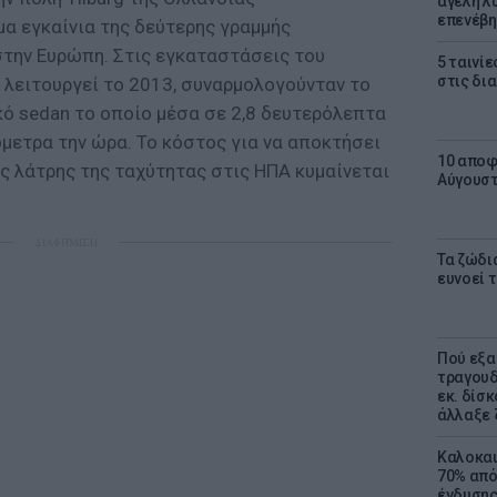
αγέλη λύ
επενέβη
α εγκαίνια της δεύτερης γραμμής
στην Ευρώπη. Στις εγκαταστάσεις του
5 ταινίε
στις δι
 λειτουργεί το 2013, συναρμολογούνταν το
κό sedan το οποίο μέσα σε 2,8 δευτερόλεπτα
όμετρα την ώρα. Το κόστος για να αποκτήσει
10 αποφ
ος λάτρης της ταχύτητας στις ΗΠΑ κυμαίνεται
Αύγουσ
ΔΙΑΦΗΜΙΣΗ
Τα ζώδια
ευνοεί 
Πού εξα
τραγουδ
εκ. δίσ
άλλαξε 
Καλοκαι
70% από
ένδυσης