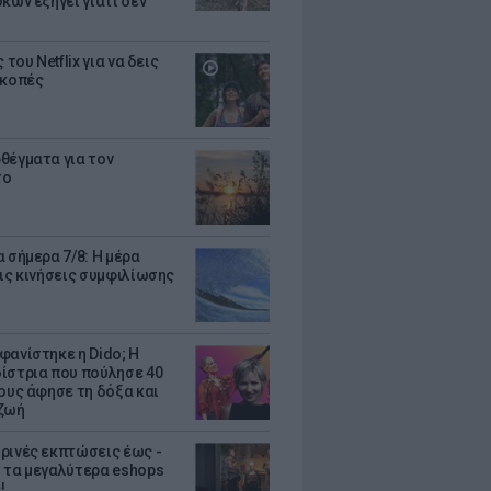
κων εξηγεί γιατί δεν
ς του Netflix για να δεις
ακοπές
θέγματα για τον
το
 σήμερα 7/8: Η μέρα
τις κινήσεις συμφιλίωσης
φανίστηκε η Dido; Η
ίστρια που πούλησε 40
κους άφησε τη δόξα και
ζωή
ρινές εκπτώσεις έως -
 τα μεγαλύτερα eshops
!