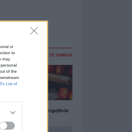
sonal or
ection to
ΔΙΑΒΑΣΤΕ ΣΗΜΕΡΑ
ou may
 personal
out of the
 downstream
B’s List of
τα που μπορουν να διατηρηθούν
ψυγείου το καλοκαίρι