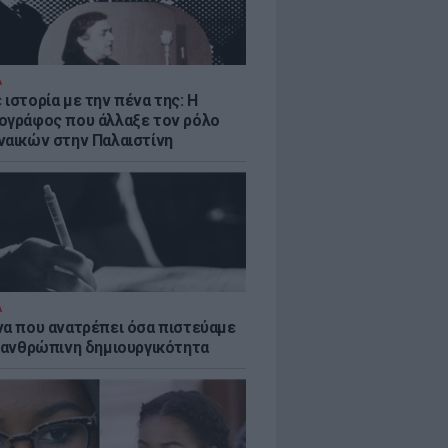
Α
ιστορία με την πένα της: Η
ογράφος που άλλαξε τον ρόλο
ναικών στην Παλαιστίνη
Α
να που ανατρέπει όσα πιστεύαμε
ν ανθρώπινη δημιουργικότητα