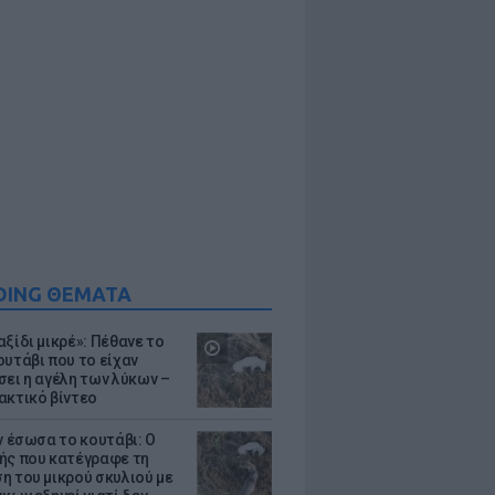
DING ΘΕΜΑΤΑ
ξίδι μικρέ»: Πέθανε το
ουτάβι που το είχαν
σει η αγέλη των λύκων –
ακτικό βίντεο
ν έσωσα το κουτάβι: Ο
ής που κατέγραφε τη
η του μικρού σκυλιού με