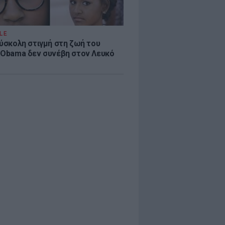
LE
δύσκολη στιγμή στη ζωή του
 Obama δεν συνέβη στον Λευκό