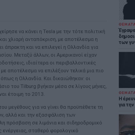
ΘΕΜΑΤ
Έγραψε 
ίρησε να κάνει η Tesla με την τότε πολιτική
δημοσι
και χλιαρή ανταπόκριση, με αποτέλεσμα η
των γυ
 άπρακτη και να επιλεγεί η Ολλανδία για
σίου. Μεταξύ άλλων, οι Αμερικανοί είχαν
οδοτήσεις, ιδιαίτερα οι περιβαλλοντικές
 με αποτέλεσμα να επιλέξουν τελικά μια πιο
 όπως η Ολλανδία. Και δικαιώθηκαν: οι
σιο του Tilburg βγήκαν μέσα σε λίγους μήνες,
ΘΕΜΑΤ
ναι έτοιμη το 2013.
Η έρευ
για τη
ου μεγέθους για να γίνει θα προϋπέθετε τη
ν, αλλά και την εξασφάλιση των
η πρόσβαση σε λιμάνια και σιδηροδρομικό
ς ενέργειας, σταθερό φορολογικό