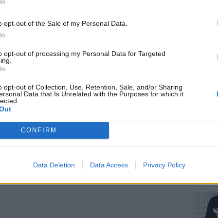
In
του προορισμού για την ευρωπαϊκή γραμμή
o opt-out of the Sale of my Personal Data.
In
ΔΙΑΦΗΜΙΣΗ
to opt-out of processing my Personal Data for Targeted
ΕΥ ΖΗΝ
ing.
Πώς να
In
στους 
o opt-out of Collection, Use, Retention, Sale, and/or Sharing
ersonal Data that Is Unrelated with the Purposes for which it
lected.
Out
CONFIRM
POP CU
Data Deletion
Data Access
Privacy Policy
Η κωμω
νεοπλο