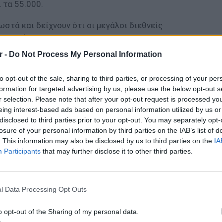
 τα 55.000.
στά και δείχνουν ότι οι μεγάλοι διεθνείς
 κριτήρια όταν επιλέγουν σε ποιες αγορές
ξουν τις γραμμές παραγωγής τους: στην
r -
Do Not Process My Personal Information
ανδία σίγουρα δεν ήταν το χαμηλό εργατικό
τητα στις αδειοδοτήσεις και τις εγκρίσεις,
to opt-out of the sale, sharing to third parties, or processing of your per
formation for targeted advertising by us, please use the below opt-out s
άλλον, η κατάρτιση του εργατικού δυναμικού
r selection. Please note that after your opt-out request is processed y
eing interest-based ads based on personal information utilized by us or
disclosed to third parties prior to your opt-out. You may separately opt-
ίναι ότι πριν γίνει η επιλογή της Ολλανδίας,
losure of your personal information by third parties on the IAB’s list of
ξεταστεί ως προορισμός για τη δημιουργία
. This information may also be disclosed by us to third parties on the
IA
γωγής ήταν και η Ελλάδα. Αυτό αποκάλυψε
Participants
that may further disclose it to other third parties.
ντας σε επενδυτικό συνέδριο ο δικηγόρος
ορική εταιρεία του οποίου έχει συνεργασίες
ΕΥ ΖΗΝ
6 φρού
ς έχουν εκδηλώσει ενδιαφέρον να
l Data Processing Opt Outs
εκτός 
ς ανέφερε ο κ. Μπρέγιαννος, υψηλόβαθμη
o opt-out of the Sharing of my personal data.
Tesla είχε επισκεφθεί την Ελλάδα το 2012,