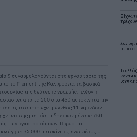
Ξέχνα τ
τρέχουν
Σαν σήμ
ουίσκι»
Τι αλλά
esla S συναρμολογούνται στο εργοστάσιο της
κανονισ
ισχύ απ
από το Fremont της Καλιφόρνια τα βασικά
ιτουργίας της δεύτερης γραμμής, πλέον η
σιαστεί από τα 200 στα 450 αυτοκίνητα την
στάσιο, το οποίο έχει μέγεθος 11 γηπέδων
ρχει επίσης μια πίστα δοκιμών μήκους 750
ντός των εγκαταστάσεων. Πέρυσι το
ρμολόγησε 35.000 αυτοκίνητα, ενώ φέτος ο