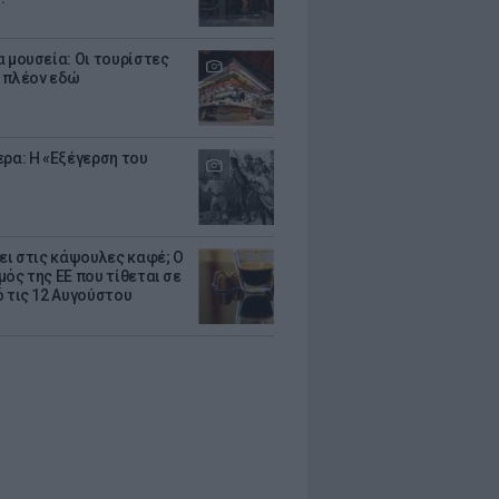
α μουσεία: Οι τουρίστες
 πλέον εδώ
ερα: Η «Εξέγερση του
ζει στις κάψουλες καφέ; Ο
μός της ΕΕ που τίθεται σε
ό τις 12 Αυγούστου