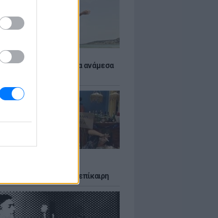
 αποφύγεις το σύγκαμα ανάμεσα
μηρούς
LTURE
δία που σατίρισε τον
υτισμό και παραμένει επίκαιρη