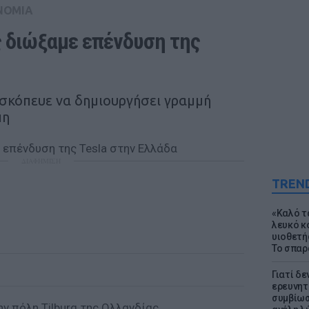
ΝΟΜΙΑ
διώξαμε επένδυση της 
σκόπευε να δημιουργήσει γραμμή
πη
ΔΙΑΦΗΜΙΣΗ
TREN
«Καλό τα
λευκό κ
υιοθετή
Το σπαρ
Γιατί δε
ερευνητ
συμβίωσ
ην πόλη Tilburg της Ολλανδίας