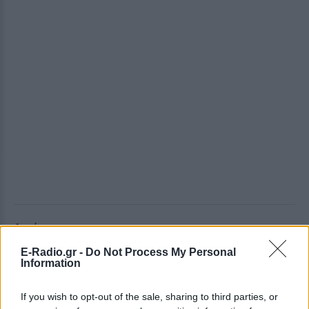
Αιγόκερως
Μπορεί να αναστατωθείτε σε οικογενειακό
E-Radio.gr -
Do Not Process My Personal
επίπεδο, λόγω ενός προβλήματος που θα
Information
εμφανιστεί, όμως να ξέρετε πως θα είναι
If you wish to opt-out of the sale, sharing to third parties, or
περαστικό. Σε επαγγελματικό επίπεδο, θα