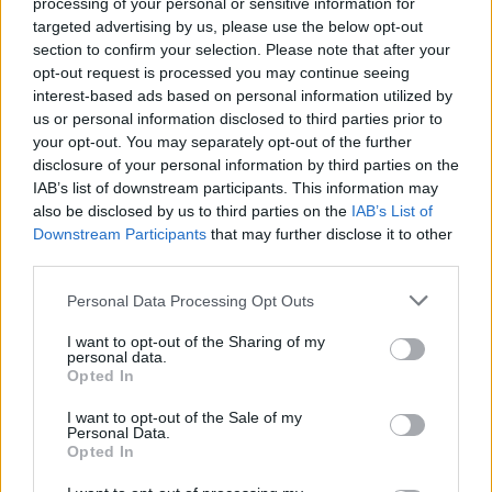
processing of your personal or sensitive information for
αντιμετωπίσετε κάποιες δυσκολίες, όμως δεν
targeted advertising by us, please use the below opt-out
πρέπει να τα παρατήσετε, μιας και στο τέλος θα
section to confirm your selection. Please note that after your
δικαιωθείτε.
opt-out request is processed you may continue seeing
interest-based ads based on personal information utilized by
Υδροχόος
us or personal information disclosed to third parties prior to
your opt-out. You may separately opt-out of the further
Η οξυμένη σας διαίσθηση θα σας βοηθήσει να
disclosure of your personal information by third parties on the
λύσετε προβλήματα που σας απασχολούν πολύ
IAB’s list of downstream participants. This information may
τελευταία, ενώ μπορείτε επιτέλους να βάλετε σε
also be disclosed by us to third parties on the
IAB’s List of
εφαρμογή τα νέα σχέδια που κάνατε τόσο καιρό.
Downstream Participants
that may further disclose it to other
third parties.
Ιχθείς
Personal Data Processing Opt Outs
Νιώθετε λίγο χαμένοι, καθώς δεν μπορείτε να
αντιληφθείτε τι συμβαίνει γύρω σας. Αν θέλετε να
I want to opt-out of the Sharing of my
personal data.
σταματήσει αυτό, πρέπει να θέσετε τις
Opted In
προτεραιότητές σας, διαφορετικά θα είναι πολύ
I want to opt-out of the Sale of my
δύσκολο να οργανωθείτε.
Personal Data.
Opted In
ΔΙΑΦΗΜΙΣΗ