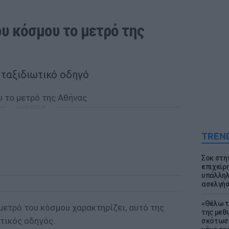
υ κόσμου το μετρό της 
ταξιδιωτικό οδηγό
ΔΙΑΦΗΜΙΣΗ
TREN
Σοκ στη
επιχείρ
υπάλληλ
ασελγήσ
«Θέλω τ
μετρό του κόσμου χαρακτηρίζει, αυτό της
της μεθ
τικός οδηγός.
σκότωσε