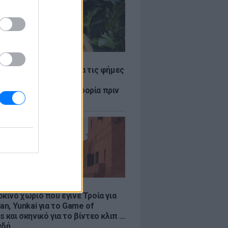
LE
η Βουλγαράκη ξεσπά για τις φήμες
ού με τον Ιωαννίδη:
αυρώστε καμία πληροφορία πριν
ύσετε τη βλακεία σας»
LE
κινό χωριό που έγινε Τροία για
an, Yunkai για το Game of
 και σκηνικό για το βίντεο κλιπ ...
νδή