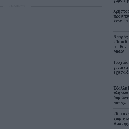
γάμο τη
ΔΙΑΦΗΜΙΣΗ
Χρήστος
προσπαθ
έγραψα τ
Νεαρός 
«Πάω δι
απίθανη
MEGA
Τροχαίο
γυναίκα 
έχασα ό
Έξαλλη 
πλήρωσε
θαμώνα:
αυτό;»
«Τα κάν
χωρίς ε
Δούσης.