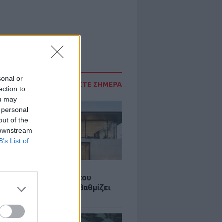
sonal or
ΔΙΑΒΑΣΤΕ ΣΗΜΕΡΑ
ection to
ou may
 personal
out of the
 downstream
B’s List of
Σ
λαστική: Καινοτομία που
ομεί ενέργεια και αναβαθμίζει
ιότητα ζωής