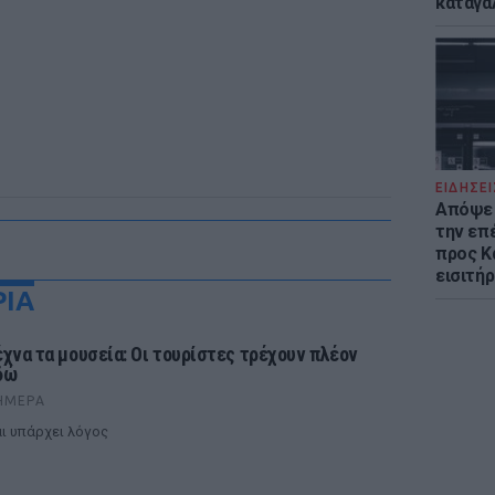
καταγά
ΕΙΔΗΣΕΙ
Απόψε 
την επ
προς Κα
εισιτήρ
ΡΙΑ
έχνα τα μουσεία: Οι τουρίστες τρέχουν πλέον
δώ
ΉΜΕΡΑ
ι υπάρχει λόγος