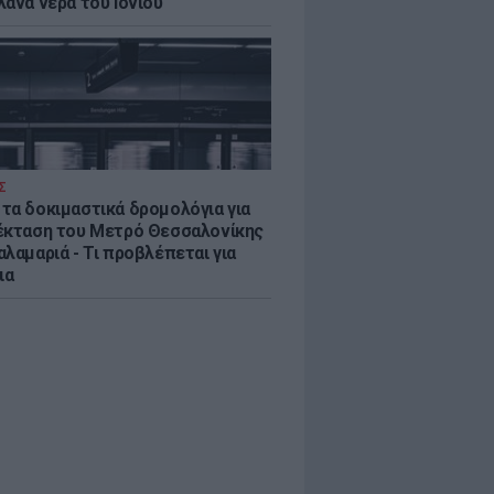
λανα νερά του Ιονίου
Σ
τα δοκιμαστικά δρομολόγια για
έκταση του Μετρό Θεσσαλονίκης
λαμαριά - Τι προβλέπεται για
ια