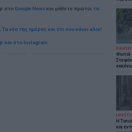
gr στο
Google News
και μάθετε πρώτοι
τα
; Τα νέα της ημέρας και ότι σου κάνει κλικ!
r και στο Instagram
ΕΙΔΗΣΕΙ
Φωτιά 
ΔΙΑΦΗΜΙΣΗ
Στεφάνι
εκκένω
LIFESTY
Η Τατι
και εν