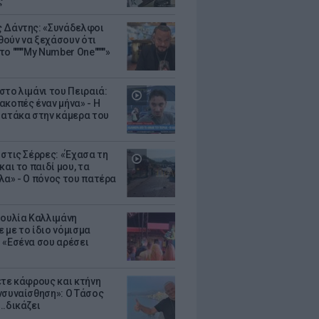
ς
 Δάντης: «Συνάδελφοι
ούν να ξεχάσουν ότι
ο """"My Number One""""»
στο λιμάνι του Πειραιά:
ακοπές έναν μήνα» - Η
 ατάκα στην κάμερα του
 στις Σέρρες: «Έχασα τη
και το παιδί μου, τα
λα» - Ο πόνος του πατέρα
Ιουλία Καλλιμάνη
 με το ίδιο νόμισμα
 «Εσένα σου αρέσει
ετε κάφρους και κτήνη
νσυναίσθηση»: Ο Τάσος
..δικάζει