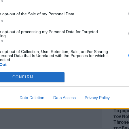
In
α χρησιμοποιήσετε ούτε έναν από τους
κεψη. Παρότι τα τρένα δεν είναι τόσο
o opt-out of the Sale of my Personal Data.
 εικόνα γύρω τους, κάνουν την επίσκεψη να
In
 ταξιδιωτικός οδηγός.
to opt-out of processing my Personal Data for Targeted
LIFESTY
ing.
εριλαμβάνονται στην ίδια λίστα είναι αυτό
Η Ελέν
In
 Στοκχόλμης, του Τόκιο, της Νέας Υόρκης,
χωρισμ
«Διαστ
o opt-out of Collection, Use, Retention, Sale, and/or Sharing
ου Χονγκ Κονγκ και του Πεκίνο.
ersonal Data that Is Unrelated with the Purposes for which it
εκτοξε
lected.
ΔΙΑΦΗΜΙΣΗ
Out
CONFIRM
Data Deletion
Data Access
Privacy Policy
LIFESTY
Το μαρο
τον Nol
Thrones
της Βα