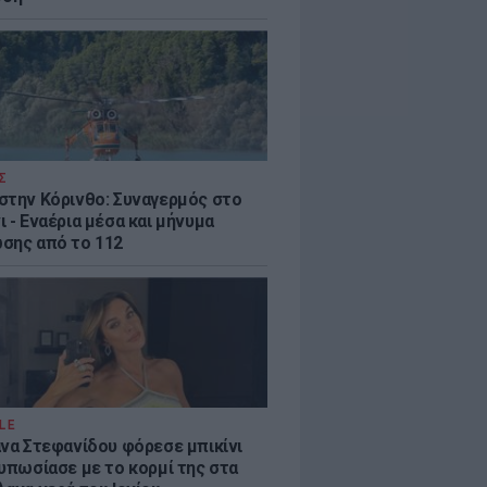
Σ
στην Κόρινθο: Συναγερμός στο
 - Εναέρια μέσα και μήνυμα
σης από το 112
LE
άνα Στεφανίδου φόρεσε μπικίνι
τυπωσίασε με το κορμί της στα