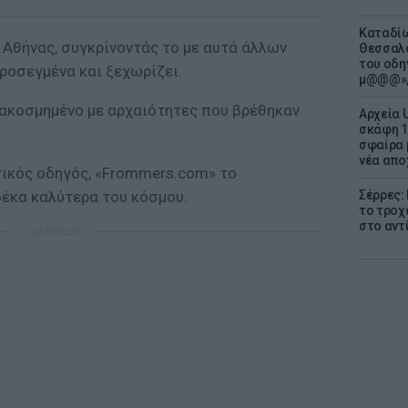
Καταδίω
 Αθήνας, συγκρίνοντάς το με αυτά άλλων
Θεσσαλο
του οδη
προσεγμένα και ξεχωρίζει.
μ@@@»,
διακοσμημένο με αρχαιότητες που βρέθηκαν
Αρχεία 
σκάφη 1
σφαίρα 
νέα απο
τικός οδηγός, «Frommers.com» το
δέκα καλύτερα του κόσμου.
Σέρρες:
το τροχ
στο αντ
ΔΙΑΦΗΜΙΣΗ