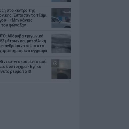
ξη στο κέντρο της
νίκης: Έσπασαν το τζάμι
γού – «Μην κάνεις
 του φώναζαν
UFO: Αθόρυβα τριγωνικά
52 μέτρων και μεταλλική
με ανθρώπινο σώμα στα
χαρακτηρισμένα έγγραφα
 Βίντεο-ντοκουμέντο από
αίο δυστύχημα - Βγήκε
ίθετο ρεύμα το ΙΧ