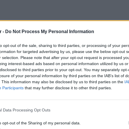
r -
Do Not Process My Personal Information
to opt-out of the sale, sharing to third parties, or processing of your per
formation for targeted advertising by us, please use the below opt-out s
r selection. Please note that after your opt-out request is processed y
eing interest-based ads based on personal information utilized by us or
disclosed to third parties prior to your opt-out. You may separately opt-
losure of your personal information by third parties on the IAB’s list of
α με τους Αμερικανούς, συγκαταλέγεται στη
. This information may also be disclosed by us to third parties on the
IA
Participants
that may further disclose it to other third parties.
υασμού ορισμένων σταθμών με τα
ΕΙΔΗΣΕΙ
Θερμοπ
το καθιστά ξεχωριστό είναι ότι φιλοξενεί
εξοικον
l Data Processing Opt Outs
την πο
υ αποκαλύφθηκαν κατά τις εργασίες
o opt-out of the Sharing of my personal data.
δρευσης, αγγεία, ακόμα και σαρκοφάγους).