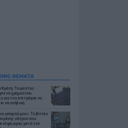
DING ΘΕΜΑΤΑ
ν Κρήτη: Τουρίστας
ησε να χρηματίσει
ο για του επιτρέψει να
ει σε ανήλικη
ον μπαμπά μου»: Το βίντεο
υσμένης οδηγού που
 νύφη ώρες μετά τον