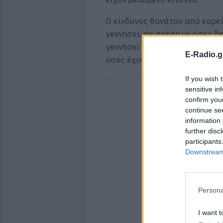
Ο κίνδυνος θανάτου από καρκί
γεννήσει, σε σχέση με όσες δε
γεννήσει δύο ή περισσότερες
E-Radio.g
όσες έχουν γεννήσει μόνο μια
If you wish 
sensitive in
confirm you
continue se
information 
further disc
participants
Downstream 
Persona
I want t