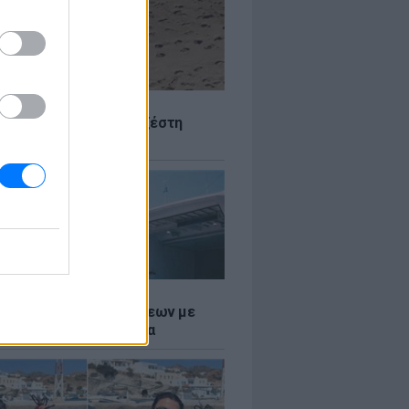
Σ
 Πού θα «χτυπήσει» η ζέστη
Σ
τος: Ρεκόρ Αναχωρήσεων με
Ταξιδιώτες στα Λιμάνια