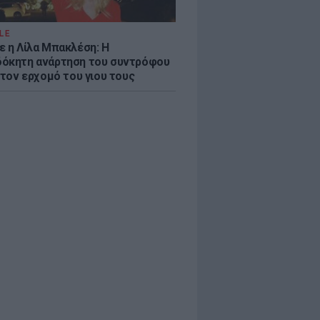
LE
ε η Λίλα Μπακλέση: Η
όκητη ανάρτηση του συντρόφου
 τον ερχομό του γιου τους