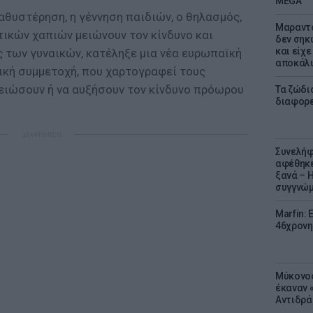
MEGA
αθυστέρηση, η γέννηση παιδιών, ο θηλασμός,
Μαραντό
τικών χαπιών μειώνουν τον κίνδυνο και
δεν σηκ
και είχε
 των γυναικών, κατέληξε μια νέα ευρωπαϊκή
αποκάλυ
ική συμμετοχή, που χαρτογραφεί τους
ειώσουν ή να αυξήσουν τον κίνδυνο πρόωρου
Τα ζώδια
διαφορ
ΔΙΑΦΗΜΙΣΗ
Συνελήφ
αφέθηκε
ξανά – 
συγγνώ
Marfin: 
46χρονη
Μύκονος
έκαναν «
Αντιδρά