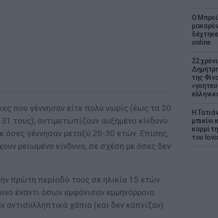
Ο Μπρού
μακαρόν
δέχτηκε
online
22 χρόν
Δημήτρη
της Φίνο
«γοητευ
ελληνικ
ίκες που γέννησαν είτε πολύ νωρίς (έως τα 20
Η Τατιά
α 31 τους), αντιμετωπίζουν αυξημένο κίνδυνο
μπικίνι
κορμί τ
ε όσες γέννησαν μεταξύ 20-30 ετών. Επίσης,
του Ιονί
ουν μειωμένο κίνδυνο, σε σχέση με όσες δεν
 την πρώτη περίοδό τους σε ηλικία 15 ετών
δυνο έναντι όσων εμφάνισαν εμμηνόρροια
αν αντισυλληπτικά χάπια (και δεν κάπνιζαν)