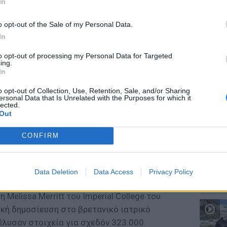
In
o opt-out of the Sale of my Personal Data.
In
to opt-out of processing my Personal Data for Targeted
ΕΙΔΗΣΕΙ
ing.
Καιρός:
In
σήμερα
o opt-out of Collection, Use, Retention, Sale, and/or Sharing
ό καρδιαγγειακά αίτια, βρέθηκε ότι
ersonal Data that Is Unrelated with the Purposes for which it
lected.
α όσες έχουν γεννήσει, έχουν θηλάσει και
Out
ρηση. Οι ερευνητές εκτιμούν ότι ορμονικοί
που εξηγούν τη συσχέτιση των
CONFIRM
ε τον κίνδυνο θανάτου. Όπως είπαν,
ω μελέτες για να επιβεβαιώσουν τα
ΕΙΔΗΣΕΙ
Data Deletion
Data Access
Privacy Policy
Αύγουσ
αίτιά τους.
56.000 
 Melissa Merritt του Imperial College του
ική δημοσίευση στο βρετανικό ιατρικό
έλυσαν στοιχεία για σχεδόν 323.000