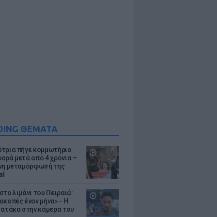
DING ΘΕΜΑΤΑ
τρια πήγε κομμωτήριο
ορά μετά από 4 χρόνια –
νη μεταμόρφωσή της
al
στο λιμάνι του Πειραιά:
ακοπές έναν μήνα» - Η
 ατάκα στην κάμερα του