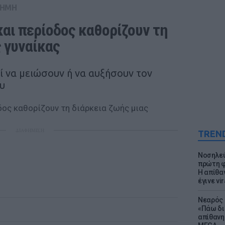
ΤΗΜΗ
αι περίοδος καθορίζουν τη 
ς γυναίκας
ί να μειώσουν ή να αυξήσουν τον
υ
ΔΙΑΦΗΜΙΣΗ
TREN
Νοσηλεύ
πρώτη φ
Η απίθα
έγινε vir
Νεαρός 
«Πάω δι
απίθανη