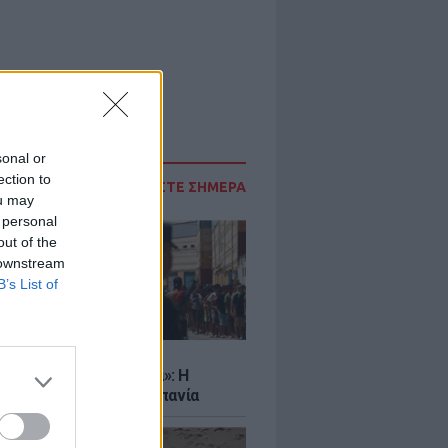
sonal or
ection to
ΔΙΑΒΑΣΤΕ ΣΗΜΕΡΑ
ou may
 personal
out of the
 downstream
B’s List of
Σ
εχόμαστε τελεσίγραφα»: Η
η της Ιταλίας στην Ισπανία