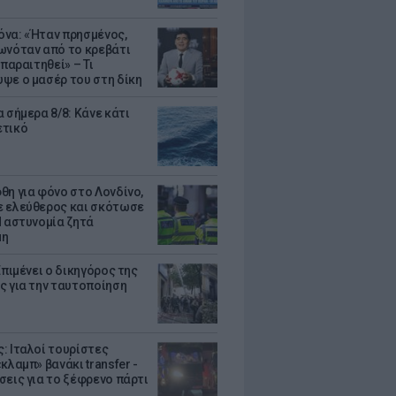
να: «Ήταν πρησμένος,
ωνόταν από το κρεβάτι
 παραιτηθεί» – Τι
ψε ο μασέρ του στη δίκη
 σήμερα 8/8: Κάνε κάτι
ετικό
θη για φόνο στο Λονδίνο,
 ελεύθερος και σκότωσε
Η αστυνομία ζητά
μη
Επιμένει ο δικηγόρος της
ς για την ταυτοποίηση
: Ιταλοί τουρίστες
κλαμπ» βανάκι transfer -
σεις για το ξέφρενο πάρτι