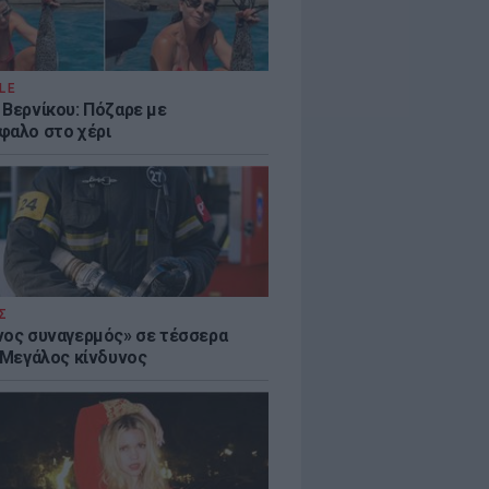
LE
 Βερνίκου: Πόζαρε με
φαλο στο χέρι
Σ
νος συναγερμός» σε τέσσερα
- Μεγάλος κίνδυνος