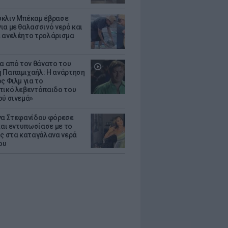
κλιν Μπέκαμ έβρασε
ια με θαλασσινό νερό και
 ανελέητο τρολάρισμα
ια από τον θάνατο του
 Παπαμιχαήλ: Η ανάρτηση
ς Φιλμ για το
τικό λεβεντόπαιδο του
ού σινεμά»
να Στεφανίδου φόρεσε
 και εντυπωσίασε με το
ης στα καταγάλανα νερά
ου