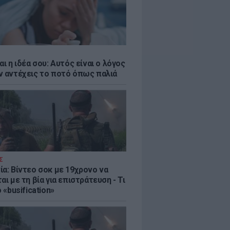
αι η ιδέα σου: Αυτός είναι ο λόγος
ν αντέχεις το ποτό όπως παλιά
Σ
ία: Βίντεο σοκ με 19χρονο να
αι με τη βία για επιστράτευση - Τι
ο «busification»