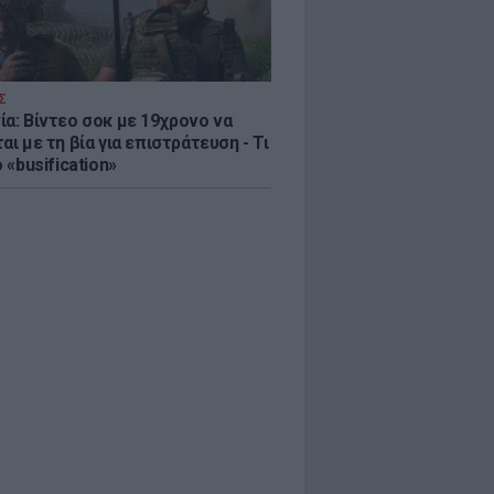
Σ
ία: Βίντεο σοκ με 19χρονο να
αι με τη βία για επιστράτευση - Τι
ο «busification»