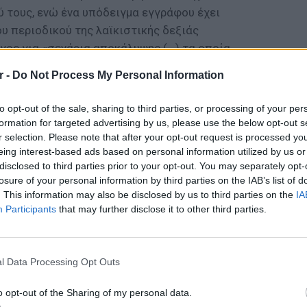
ύ τους, ενώ ένα υπόδειγμα εγγράφου έχει
υ περιοδικού της λαϊκιστικής δεξιάς
γος για «σενάρια αποκάλυψης (...) τα οποία
 ενός έτους το τέλος της Γερμανίας».
r -
Do Not Process My Personal Information
της κυβέρνησης υποβάλλονται σχετικά συχνά,
to opt-out of the sale, sharing to third parties, or processing of your per
πολιτική διάσωσης του ευρώ, ενώ πολίτες
formation for targeted advertising by us, please use the below opt-out s
ρά έχουν υποβάλει μηνύσεις, μεταξύ άλλων
r selection. Please note that after your opt-out request is processed y
ίνου με την αμερικανική υπηρεσία NSA και την
eing interest-based ads based on personal information utilized by us or
 TTIP.
disclosed to third parties prior to your opt-out. You may separately opt-
losure of your personal information by third parties on the IAB’s list of
. This information may also be disclosed by us to third parties on the
IA
Participants
that may further disclose it to other third parties.
ΘΕΜΑΤ
ΔΙΑΦΗΜΙΣΗ
Η παρά
της Ευ
l Data Processing Opt Outs
πρόκλ
o opt-out of the Sharing of my personal data.