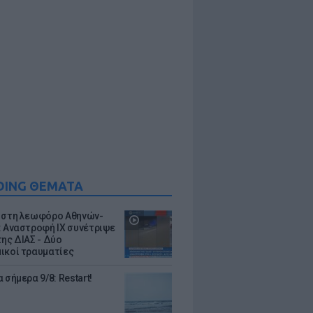
DING ΘΕΜΑΤΑ
 στη λεωφόρο Αθηνών-
: Αναστροφή ΙΧ συνέτριψε
της ΔΙΑΣ - Δύο
ικοί τραυματίες
 σήμερα 9/8: Restart!