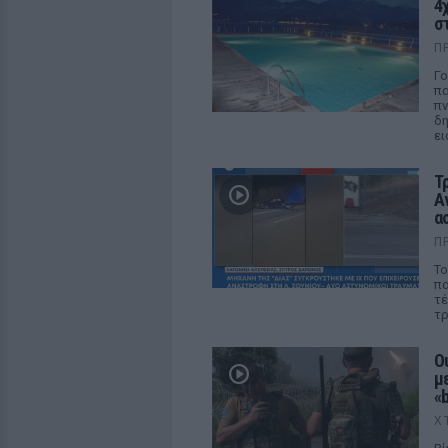
4
στ
Π
Γο
πα
πν
δη
ει
Τ
Α
α
Π
Το
πα
τέ
τρ
Ο
με
«b
Χ