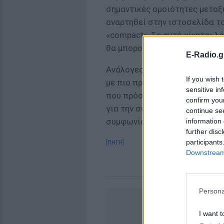
σημαντικές ομοιότητες μεταξ
αναρτηθεί στην ιστοσελίδα το
«compact». Σε αυτό γίνεται λό
θα μπορούσαν να φέρουν εντός
E-Radio.g
Ανάλογες μηνύσεις εναντίον 
If you wish 
με πιο πρόσφατη αφορμή την 
sensitive in
που πρόσκεινται στην αριστε
confirm you
για την συνεργασία του Βερολ
continue se
συμφωνία ελεύθερου εμπορίου
information 
further disc
participants
[ΠΗΓΗ]
Downstream 
Persona
I want t