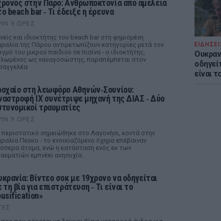
χρονος στην Πάρο: Ανθρωποκτονία από αμέλεια
ο beach bar ‑ Τι έδειξε η έρευνα
ΡΙΝ 9 ΏΡΕΣ
νείς και ιδιοκτήτης του beach bar στη φημισμένη
ραλία της Πάρου αντιμετωπίζουν κατηγορίες μετά τον
ΕΙΔΗΣΕΙ
ιγμό του μικρού παιδιού σε πισίνα - ο ιδιοκτήτης,
Ουκραν
λωμένος ως ναυαγοσώστης, παραπέμπεται στον
οδηγείτ
σαγγελέα
είναι τ
ροχαίο στη λεωφόρο Αθηνών‑Σουνίου:
ναστροφή ΙΧ συνέτριψε μηχανή της ΔΙΑΣ ‑ Δύο
στυνομικοί τραυματίες
ΡΙΝ 9 ΏΡΕΣ
 περιστατικό σημειώθηκε στο Λαγονήσι, κοντά στην
ραλία Πεύκο - το ενοικιαζόμενο όχημα επέβαιναν
σσερα άτομα, ενώ η κατάσταση ενός εκ των
αυματιών εμπνέει ανησυχία.
υκρανία: Βίντεο σοκ με 19χρονο να οδηγείται
 τη βία για επιστράτευση ‑ Τι είναι το
usification»
ΤΕΣ