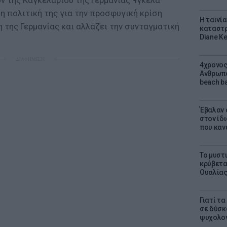
ον της Καγκελαρίου της Γερμανίας ¶γκελα
 η πολιτική της για την προσφυγική κρίση
Η ταινί
η της Γερμανίας και αλλάζει την συνταγματική
καταστρ
Diane K
ΔΙΑΦΗΜΙΣΗ
4χρονος
Ανθρωπο
beach ba
Έβαλαν 
στον ίδι
που καν
Το μυστ
κρύβετα
Ουαλία
Γιατί τ
σε δύσκο
ψυχολογ