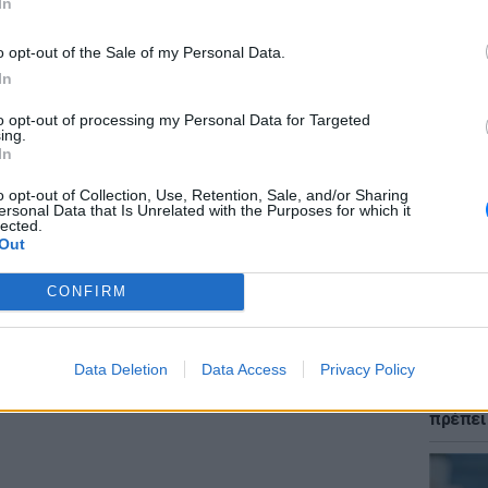
In
o opt-out of the Sale of my Personal Data.
In
to opt-out of processing my Personal Data for Targeted
ΘΕΜΑΤ
ing.
Ποια χώ
In
μια γυν
gr στο
Google News
και μάθετε πρώτοι
τα
αλλάζε
o opt-out of Collection, Use, Retention, Sale, and/or Sharing
ersonal Data that Is Unrelated with the Purposes for which it
lected.
Out
 μπείτε στην
ροή ειδήσεων
του E-Daily.gr
CONFIRM
r και στο Instagram
ΔΙΑΦΗΜΙΣΗ
Data Deletion
Data Access
Privacy Policy
ΕΥ ΖΗΝ
Χαμηλό
πρέπει