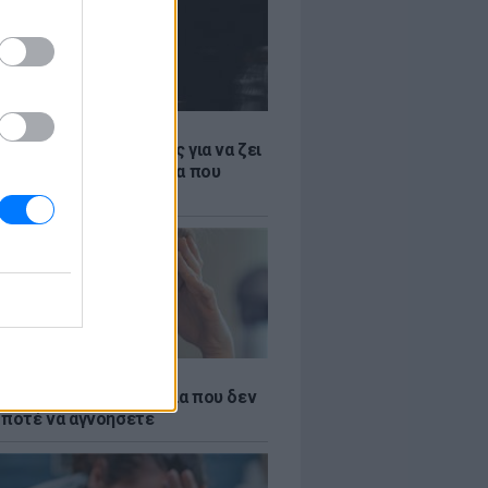
Α
ρα είναι η πιο ασφαλής για να ζει
αίκα; Η παγκόσμια λίστα που
ι όσα ξέραμε
ς σίδηρος; Τα 4 σημάδια που δεν
 ποτέ να αγνοήσετε