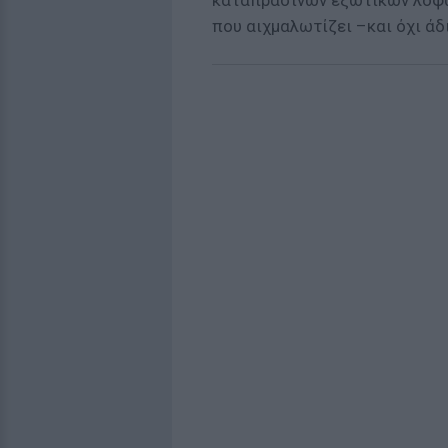
καταπράσινων εξωτικών λόφω
που αιχμαλωτίζει –και όχι άδ