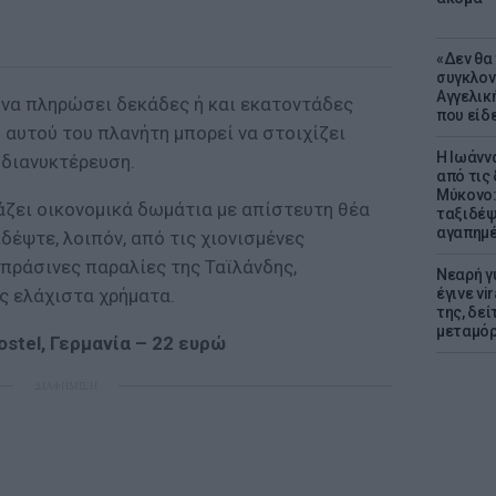
«Δεν θα
συγκλον
Αγγελική
εί να πληρώσει δεκάδες ή και εκατοντάδες
που είδε
 αυτού του πλανήτη μπορεί να στοιχίζει
Η Ιωάνν
 διανυκτέρευση.
από τις
Μύκονο:
σιάζει οικονομικά δωμάτια με απίστευτη θέα
ταξιδέψε
αγαπημέ
δέψτε, λοιπόν, από τις χιονισμένες
πράσινες παραλίες της Ταϊλάνδης,
Νεαρή γ
ς ελάχιστα χρήματα.
έγινε vi
της, δε
μεταμό
ostel, Γερμανία – 22 ευρώ
ΔΙΑΦΗΜΙΣΗ