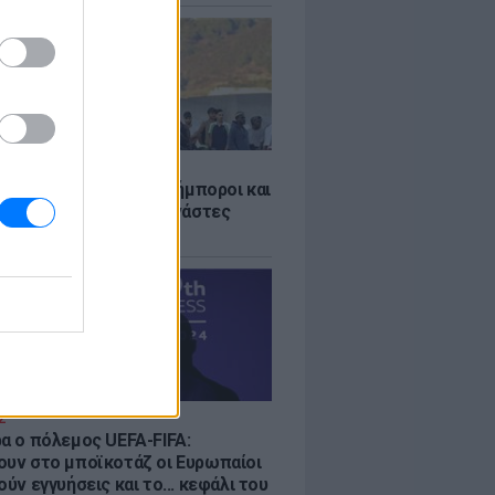
Σ
 «Οι κάτοικοι είναι ανήμποροι και
ι αγωνία» - 5.000 μετανάστες
νουν στην περιοχή
Σ
ρα ο πόλεμος UEFA-FIFA:
ουν στο μποϊκοτάζ οι Ευρωπαίοι
ούν εγγυήσεις και το... κεφάλι του