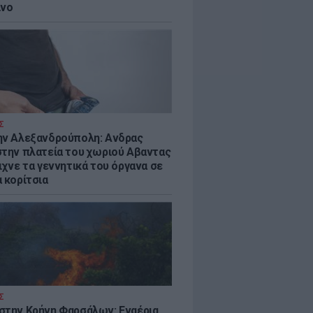
ίνο
Σ
ην Αλεξανδρούπολη: Ανδρας
στην πλατεία του χωριού Αβαντας
ιχνε τα γεννητικά του όργανα σε
 κορίτσια
Σ
στην Κρήνη Φαρσάλων: Εναέρια