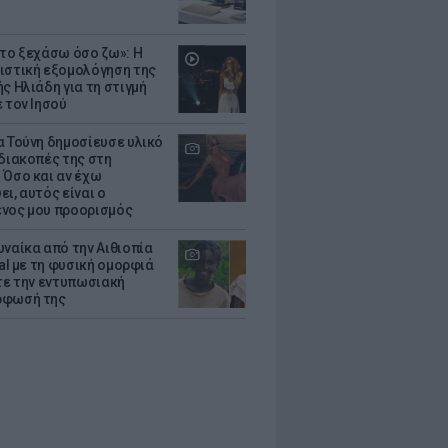
 το ξεχάσω όσο ζω»: Η
ιστική εξομολόγηση της
ς Ηλιάδη για τη στιγμή
 τον Ιησού
α Τούνη δημοσίευσε υλικό
 διακοπές της στη
 Όσο και αν έχω
ι, αυτός είναι ο
νος μου προορισμός
υναίκα από την Αιθιοπία
ral με τη φυσική ομορφιά
ίτε την εντυπωσιακή
ρφωσή της