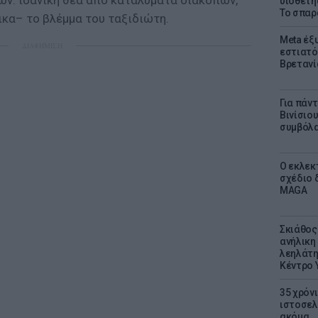
ν: ιδανική θέα από καταλύματα διακοπών,
υιοθετή
Το σπαρ
ικα– το βλέμμα του ταξιδιώτη.
Meta έξυ
ΔΙΑΦΗΜΙΣΗ
εστιατό
Βρετανί
Για πάν
Βινίσιο
συμβόλα
Ο εκλεκ
σχέδιο 
MAGA
Σκιάθος:
ανήλικη 
λεηλάτη
Κέντρο 
35 χρόν
ιστοσελ
ακόμα