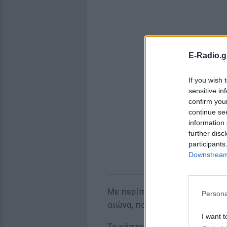
E-Radio.g
If you wish 
sensitive in
confirm you
continue se
information 
further disc
participants
Downstream 
Με περίπου 21 ευρώ μπορείτε 
Persona
αιώνα, που δεσπόζει στην κοι
I want t
Το κάστρο βρίσκεται στις κοι