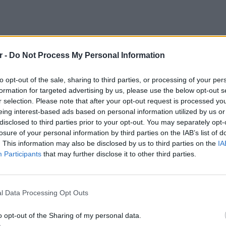
r -
Do Not Process My Personal Information
to opt-out of the sale, sharing to third parties, or processing of your per
formation for targeted advertising by us, please use the below opt-out s
r selection. Please note that after your opt-out request is processed y
eing interest-based ads based on personal information utilized by us or
disclosed to third parties prior to your opt-out. You may separately opt-
losure of your personal information by third parties on the IAB’s list of
. This information may also be disclosed by us to third parties on the
IA
Participants
that may further disclose it to other third parties.
ΕΙΔΗΣΕΙ
να μείνετε σε ένα ιστορικό κάστρο του 12ου
l Data Processing Opt Outs
Συμφων
λάδα του Ρήνου στη Γερμανία.
Στην αμ
o opt-out of the Sharing of my personal data.
ευρώ
λάδες της πόλης Bacharach, που είναι γνωστή