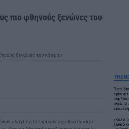
Α
υς πιο φθηνούς ξενώνες του 
ΔΙΑΦΗΜΙΣΗ
TREN
Γιατί δε
ερευνητ
συμβίωσ
αγέλη λύ
επενέβη
«Καλό τα
μένων πλαγιών, ιστορικών αξιοθέατων και
λευκό κ