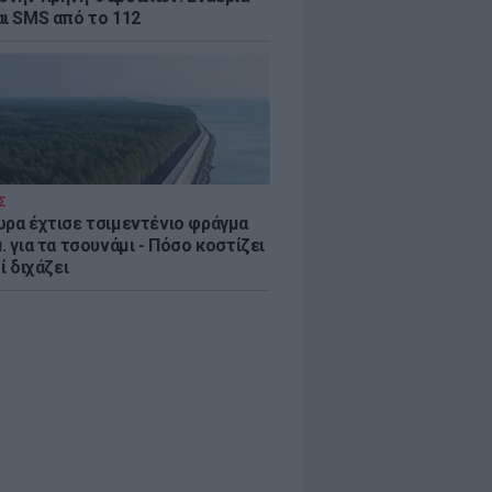
αι SMS από το 112
Σ
ώρα έχτισε τσιμεντένιο φράγμα
. για τα τσουνάμι - Πόσο κοστίζει
τί διχάζει