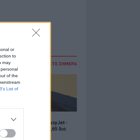
sonal or
ection to
ou may
ΔΙΑΒΑΣΤΕ ΣΗΜΕΡΑ
 personal
out of the
 downstream
B’s List of
Σ
ία εξαγοράς για την EasyJet -
ερικανική Appolo για 6,65 δισ.