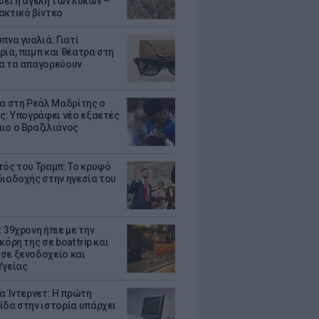
σει η αγέλη των λύκων –
ακτικό βίντεο
πνα γυαλιά: Γιατί
ρια, παμπ και θέατρα στη
α τα απαγορεύουν
τα στη Ρεάλ Μαδρίτης ο
υς: Υπογράφει νέο εξαετές
ιο ο Βραζιλιάνος
τός του Τραμπ: Το κρυφό
διαδοχής στην ηγεσία του
 39χρονη ήπιε με την
κόρη της σε boat trip και
σε ξενοδοχείο και
Υγείας
ια Ίντερνετ: Η πρώτη
ίδα στην ιστορία υπάρχει