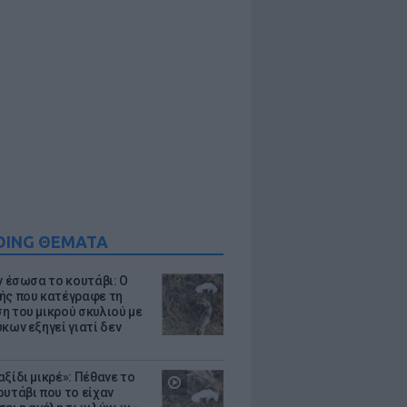
DING ΘΕΜΑΤΑ
ν έσωσα το κουτάβι: Ο
ής που κατέγραφε τη
η του μικρού σκυλιού με
κων εξηγεί γιατί δεν
ξίδι μικρέ»: Πέθανε το
ουτάβι που το είχαν