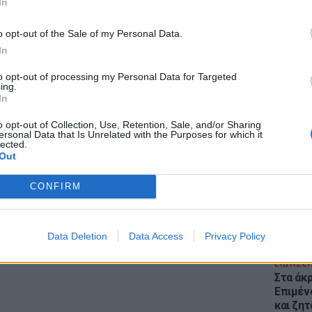
In
η στο φαράγγι του Ρήνου. Είναι
o opt-out of the Sale of my Personal Data.
ιακά ξύλινα σπίτια, γραφικές αυλές και
In
α, ο κεντρικός δρόμος έχει πρόσφατα
Μεσαίωνα.
to opt-out of processing my Personal Data for Targeted
ing.
In
ΕΙΔΗΣΕΙ
Θέουτα:
ΔΙΑΦΗΜΙΣΗ
o opt-out of Collection, Use, Retention, Sale, and/or Sharing
γεμάτο
ersonal Data that Is Unrelated with the Purposes for which it
lected.
παραμέ
Out
CONFIRM
Data Deletion
Data Access
Privacy Policy
ΕΙΔΗΣΕΙ
Στα άκ
Επιμέν
και ζητ