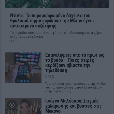
Ντίντα: Το παραμορφωμένο δάχτυλο του
θρυλικού τερματοφύλακα της Μίλαν έγινε
αντικείμενο συζήτησης
Τα σημάδια που μπορεί να αφήσει το ποδόσφαιρο στα χέρια
ενός τερματοφύλακα
ΧΤΕΣ
Επαναλήψεις από το πρωί ως
το βράδυ – Ποιες σειρές
κερδίζουν αβίαστα την
τηλεθέαση
ΧΤΕΣ
Τι αποκαλύπτουν τα νούμερα της Nielsen
για τις επαναλήψεις που ξεχωρίζουν
στην τηλεόραση;
Ιωάννα Μαλέσκου: Στιγμές
χαλάρωσης και βουτιές στη
Μύκονο