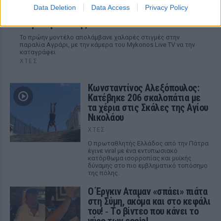
Data Deletion
Data Access
Privacy Policy
Εύη Βατίδου: Αναψε φωτιές με κόκκινο μπικίνι
στην παραλία της Μυκόνου
Το πρώην μοντέλο απολάμβανε χαλαρές στιγμές στην
παραλία Αγράρι, με την κάμερα του Mykonos Live TV να την
καταγράφει
ΧΤΕΣ
Κωνσταντίνος Αλεξόπουλος:
Κατέβηκε 206 σκαλοπάτια με
τα χέρια στις Σκάλες της Αγίου
Νικολάου
ΧΤΕΣ
Ο πρωταθλητής Ελλάδος από την Πάτρα
έγινε viral με ένα εντυπωσιακό
κατόρθωμα ισορροπίας και μυϊκής
δύναμης στο πιο εμβληματικό τοπόσημο
της πόλης.
Ο Έργκιν Αταμαν «σπάει» πιάτα
στη Σύμη, ακόμα και στο κεφάλι
του! ‑ Tο βίντεο που κάνει το