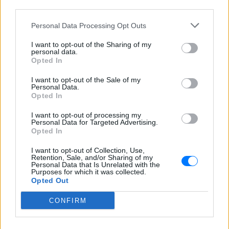
third parties.
βάφτισαν
ΠΡΙΝ 3 ΏΡΕΣ
Personal Data Processing Opt Outs
Το πραγματικό της όνομα δεν είναι Αση:
Η απίστευτη ιστορία πίσω από την
I want to opt-out of the Sharing of my
απόφαση της Ασης Μπήλιου που
personal data.
ελάχιστοι γνώριζαν
Opted In
Το απογευματινό μπάνιο της
I want to opt-out of the Sale of my
Μαρίας Σολωμού στη θάλασσα:
Personal Data.
Opted In
Η τέλεια ώρα, γράφει από τη
Σαντορίνη
I want to opt-out of processing my
ΧΤΕΣ
Personal Data for Targeted Advertising.
Opted In
Η ηθοποιός μοιράστηκε μία φωτογραφία
της με μαγιό από παραλία του νησιού
I want to opt-out of Collection, Use,
Retention, Sale, and/or Sharing of my
Personal Data that Is Unrelated with the
Purposes for which it was collected.
Opted Out
CONFIRM