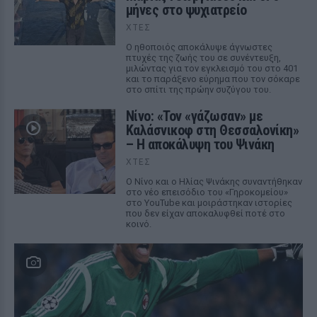
μήνες στο ψυχιατρείο
ΧΤΕΣ
Ο ηθοποιός αποκάλυψε άγνωστες
πτυχές της ζωής του σε συνέντευξη,
μιλώντας για τον εγκλεισμό του στο 401
και το παράξενο εύρημα που τον σόκαρε
στο σπίτι της πρώην συζύγου του.
Νίνο: «Τον «γάζωσαν» με
Καλάσνικοφ στη Θεσσαλονίκη»
– Η αποκάλυψη του Ψινάκη
ΧΤΕΣ
Ο Νίνο και ο Ηλίας Ψινάκης συναντήθηκαν
στο νέο επεισόδιο του «Γηροκομείου»
στο YouTube και μοιράστηκαν ιστορίες
που δεν είχαν αποκαλυφθεί ποτέ στο
κοινό.