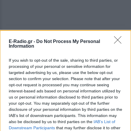
ΔΕΙΤΕ ΕΠΙΣΗΣ
E-Radio.gr -
Do Not Process My Personal
Information
ΣΤΗΝ ΙΔΙΑ ΚΑΤΗΓΟΡΙΑ
If you wish to opt-out of the sale, sharing to third parties, or
Οι συναυλίες επιτέλους
processing of your personal or sensitive information for
βγάζουν φτηνά εισιτήρια ‑
targeted advertising by us, please use the below opt-out
Ποιοι καλλιτέχνες κατέβασαν
section to confirm your selection. Please note that after your
τις τιμές
opt-out request is processed you may continue seeing
ΠΡΙΝ 3 ΏΡΕΣ
interest-based ads based on personal information utilized by
us or personal information disclosed to third parties prior to
Οι fans δεν αντέχουν άλλες αυξήσεις: Τα
φθηνά εισιτήρια που εξαφανίζονται σε
your opt-out. You may separately opt-out of the further
λίγα λεπτά
disclosure of your personal information by third parties on the
IAB’s list of downstream participants. This information may
Ο διάσημος κιθαρίστας απο τον
also be disclosed by us to third parties on the
IAB’s List of
οποιο εμπνεύστηκε το όνομα
Downstream Participants
that may further disclose it to other
της η Αση Μπήλιου ‑ Πώς τη