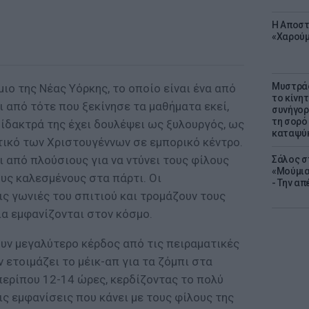
Η Αποστ
«Χαρούμ
Μυστράς
ιο της Νέας Υόρκης, το οποίο είναι ένα από
το κίνη
ι από τότε που ξεκίνησε τα μαθήματα εκεί,
συνήγορ
τη σορό
ίδακτρά της έχει δουλέψει ως ξυλουργός, ως
καταψύ
τικό των Χριστουγέννων σε εμπορικό κέντρο.
 από πλούσιους για να ντύνει τους φίλους
Σάλος σ
«Μούμια
ους καλεσμένους στα πάρτι. Οι
- Την α
ς γωνιές του σπιτιού και τρομάζουν τους
ια εμφανίζονται στον κόσμο.
ουν μεγαλύτερο κέρδος από τις πειραματικές
αν ετοιμάζει το μέικ-απ για τα ζόμπι στα
περίπου 12-14 ώρες, κερδίζοντας το πολύ
ις εμφανίσεις που κάνει με τους φίλους της