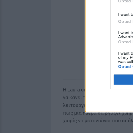
Opted 
I want t
Opted 
I want 
Advertis
Opted 
I want t
of my P
was col
Opted 
Η Laura υποστηρίζει πως όσο
να κάνει περίεργες δουλειές.
λειτουργεί έτσι. Αυτό βέβαια 
πως μια ημέρα θα βγάζει χρή
χωρίς να μετανιώνει που επέλ