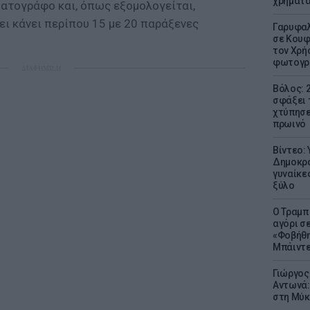
χρήματ
ματογράφο και, όπως εξομολογείται,
χει κάνει περίπου 15 με 20 παράξενες
Γαρυφαλ
σε Κουφ
τον Χρή
φωτογρ
ΔΙΑΦΗΜΙΣΗ
Βόλος: 
σφάξει 
χτύπησε
πρωινό
Βίντεο:
Δημοκρα
γυναίκε
ξύλο
Ο Τραμπ
αγόρι σ
«Φοβήθη
Μπάιντε
Γιώργος
Αντωνά:
στη Μύκ