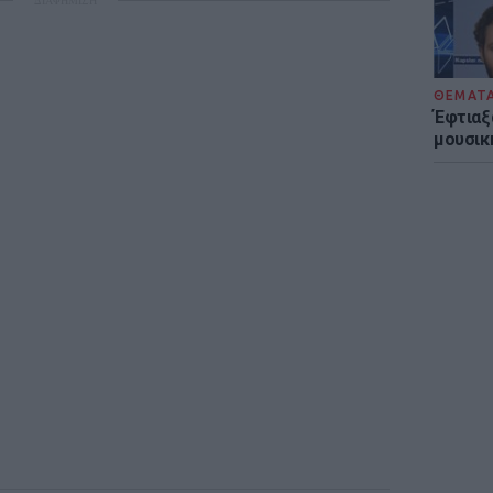
ΔΙΑΦΗΜΙΣΗ
ΘΕΜΑΤ
Έφτιαξ
μουσική