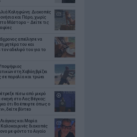
α
λιά Καληφώνη: Διακοπές
ονήσια και Πάρο, χωρίς
στο Μάστορα – Δείτε τις
αφίες
26χρονος απείλησε να
τη μητέρα του και
 τον αδελφό του για το
 Υποψήφιος
τικών στη Χαβάη βρίζει
ς σε παραλία και τρώει
 έτρεξε πίσω από μικρό
ε σκηνή στο Λας Βέγκας:
κα ότι θα έπεφτε όπως ο
ν», δείτε βίντεο
 Λιάγκας και Μαρία
 Καλοκαιρινές διακοπές
ονο με φόντο το Αιγαίο