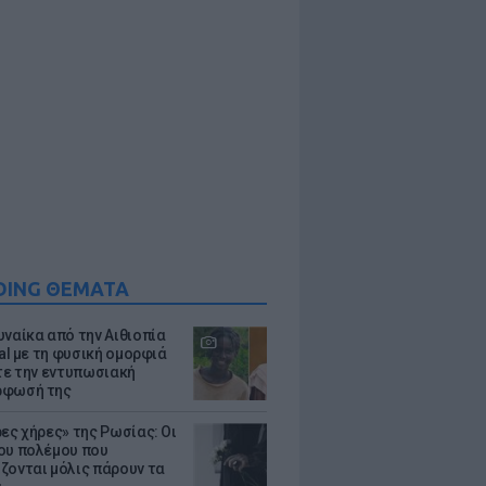
DING ΘΕΜΑΤΑ
υναίκα από την Αιθιοπία
ral με τη φυσική ομορφιά
ίτε την εντυπωσιακή
ρφωσή της
ρες χήρες» της Ρωσίας: Οι
ου πολέμου που
ζονται μόλις πάρουν τα