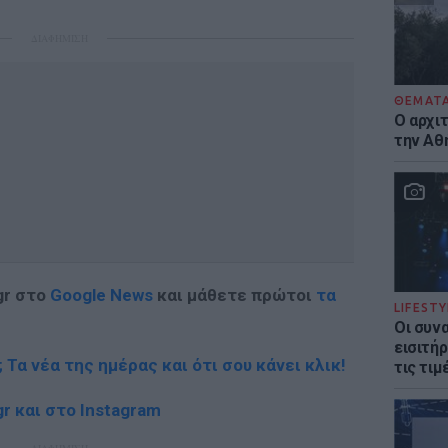
ΔΙΑΦΗΜΙΣΗ
ΘΕΜΑΤ
Ο αρχι
την Αθ
gr στο
Google News
και μάθετε πρώτοι
τα
LIFESTY
Οι συν
εισιτήρ
; Τα νέα της ημέρας και ότι σου κάνει κλικ!
τις τιμ
r και στο Instagram