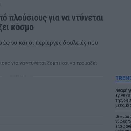
G
 πλούσιους για να ντύνεται 
ζει κόσμο
ράφου και οι περίεργες δουλειές που
ΔΙΑΦΗΜΙΣΗ
TREN
Νεαρή γ
έγινε vi
της, δε
μεταμό
Οι «μαύ
νύφες τ
εξαφανί