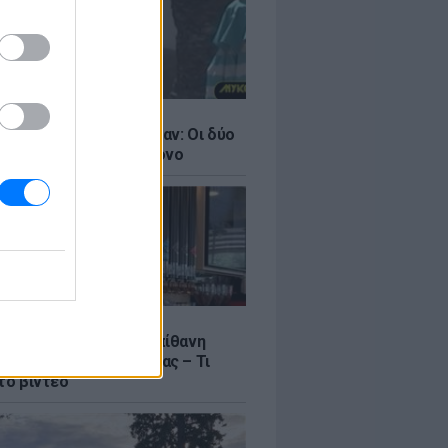
LE
ντάνα και Νικόλ Κίντμαν: Οι δύο
ου Χόλιγουντ στη Μύκονο
LE
γος Μανίκας έστησε απίθανη
σε υπάλληλο καφετέριας – Τι
το βίντεο