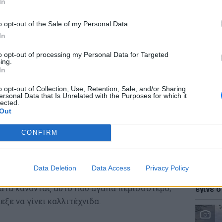
In
o opt-out of the Sale of my Personal Data.
In
to opt-out of processing my Personal Data for Targeted
LIFESTY
ing.
Ζόε Σαλ
In
σταρ τ
o opt-out of Collection, Use, Retention, Sale, and/or Sharing
ersonal Data that Is Unrelated with the Purposes for which it
lected.
Out
CONFIRM
 μεγαλώνει, της φαίνεται ακόμα πιο δύσκολο
LIFESTY
 Δυστυχώς όμως, ο κόσμος της Τέχνης
Data Deletion
Data Access
Privacy Policy
Ο Γιώρ
δεν φαίνεται να την πτοεί, μιας και ελπίζει
φάρσα 
ματα κάνοντας αυτό που αγαπά περισσότερο,
έγινε σ
εξε να γίνει καλλιτέχνιδα.