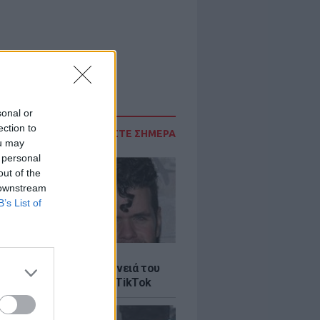
sonal or
ection to
ΔΙΑΒΑΣΤΕ ΣΗΜΕΡΑ
ou may
 personal
out of the
 downstream
B’s List of
LE
ίλτον: Τι λέει η οικογένειά του
 σοκαριστικό live στο TikTok