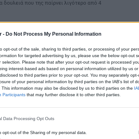
ια δουλειά που της παίρνει λιγότερο από 4
 το να κυνηγάς το όνειρό σου δεν είναι και το
χολή Κινηματογράφου, σε αντίθεση με την
r -
Do Not Process My Personal Information
άται τη σίγουρη επαγγελματική
υς φοιτητές παίρνουν δάνεια γύρω στα
to opt-out of the sale, sharing to third parties, or processing of your per
formation for targeted advertising by us, please use the below opt-out s
ουν τις σπουδές τους και όταν αποφοιτούν,
r selection. Please note that after your opt-out request is processed y
ιότητα ότι θα τα βγάλουν πέρα σε αυτόν τον
eing interest-based ads based on personal information utilized by us or
disclosed to third parties prior to your opt-out. You may separately opt-
losure of your personal information by third parties on the IAB’s list of
ΔΙΑΦΗΜΙΣΗ
. This information may also be disclosed by us to third parties on the
IA
Participants
that may further disclose it to other third parties.
LIFESTY
Πέρεζ Χ
l Data Processing Opt Outs
μετά το
o opt-out of the Sharing of my personal data.