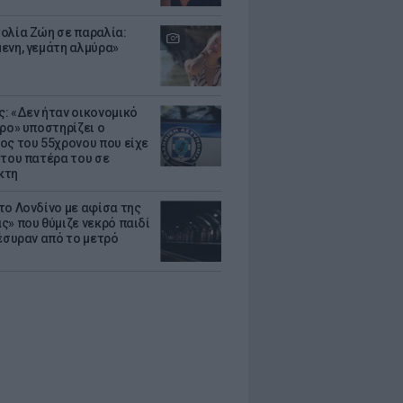
ολία Ζώη σε παραλία:
ενη, γεμάτη αλμύρα»
: «Δεν ήταν οικονομικό
τρο» υποστηρίζει ο
ος του 55χρονου που είχε
 του πατέρα του σε
κτη
το Λονδίνο με αφίσα της
ς» που θύμιζε νεκρό παιδί
πέσυραν από το μετρό