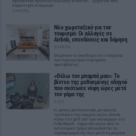
σχολικά και προϊόντα ιδιωτικής ετικέτας - Έρχονται νέες
συμμετοχές εταιρειών
ΣΉΜΕΡΑ
Νέο χωροταξικό για τον
τουρισμό: Οι αλλαγές σε
Airbnb, επενδύσεις και δόμηση
ΣΉΜΕΡΑ
Επιμένουν οι ξενοδόχοι ότι ο πυρήνας
των περιορισμών παραμένει
αμετάβλητος
«Θέλω τον μπαμπά μου»: Το
βίντεο της μεθυσμένης οδηγού
που σκότωσε νύφη ώρες μετά
τον γάμο της
ΧΤΕΣ
Η Jamie Lee Komoroski, με αλκοόλ
τριπλάσιο του νόμιμου ορίου, έπεσε
πάνω στο golf cart των νεόνυμφων στο
Folly Beach - τώρα νέο υλικό από το
αστυνομικό τμήμα αποκαλύπτει τη
συμπεριφορά της λίγο μετά τη μοιραία