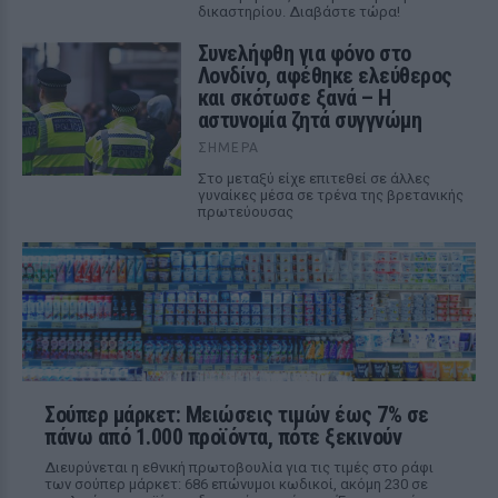
δικαστηρίου. Διαβάστε τώρα!
Συνελήφθη για φόνο στο
Λονδίνο, αφέθηκε ελεύθερος
και σκότωσε ξανά – Η
αστυνομία ζητά συγγνώμη
ΣΉΜΕΡΑ
Στο μεταξύ είχε επιτεθεί σε άλλες
γυναίκες μέσα σε τρένα της βρετανικής
πρωτεύουσας
Σούπερ μάρκετ: Μειώσεις τιμών έως 7% σε
πάνω από 1.000 προϊόντα, πότε ξεκινούν
Διευρύνεται η εθνική πρωτοβουλία για τις τιμές στο ράφι
των σούπερ μάρκετ: 686 επώνυμοι κωδικοί, ακόμη 230 σε