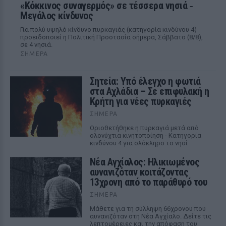
«Κόκκινος συναγερμός» σε τέσσερα νησιά ‑
Μεγάλος κίνδυνος
Για πολύ υψηλό κίνδυνο πυρκαγιάς (κατηγορία κινδύνου 4)
προειδοποιεί η Πολιτική Προστασία σήμερα, Σάββατο (8/8),
σε 4 νησιά.
ΣΉΜΕΡΑ
Σητεία: Υπό έλεγχο η φωτιά
στα Αχλάδια – Σε επιφυλακή η
Κρήτη για νέες πυρκαγιές
ΣΉΜΕΡΑ
Οριοθετήθηκε η πυρκαγιά μετά από
ολονύχτια κινητοποίηση - Κατηγορία
κινδύνου 4 για ολόκληρο το νησί
Νέα Αγχίαλος: Ηλικιωμένος
αυνανιζόταν κοιτάζοντας
13χρονη από το παράθυρό του
ΣΉΜΕΡΑ
Μάθετε για τη σύλληψη 66χρονου που
αυνανιζόταν στη Νέα Αγχίαλο. Δείτε τις
λεπτομέρειες και την απόφαση του