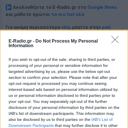
Ακολουθήστε το E-Radio.gr στο
Google News
και μάθετε πρώτοι
τα πιο hot νέα
.
Για ακόμη περισσότερα
νέα
, μπείτε στην
ροή
ειδήσεων
του E-Daily.gr
E-Radio.gr -
Do Not Process My Personal
Information
Ακολουθήστε το E-Radio.gr και στο Instagram
ΔΙΑΦΗΜΙΣΗ
If you wish to opt-out of the sale, sharing to third parties, or
processing of your personal or sensitive information for
targeted advertising by us, please use the below opt-out
section to confirm your selection. Please note that after your
opt-out request is processed you may continue seeing
interest-based ads based on personal information utilized by
us or personal information disclosed to third parties prior to
your opt-out. You may separately opt-out of the further
disclosure of your personal information by third parties on the
IAB’s list of downstream participants. This information may
also be disclosed by us to third parties on the
IAB’s List of
Downstream Participants
that may further disclose it to other