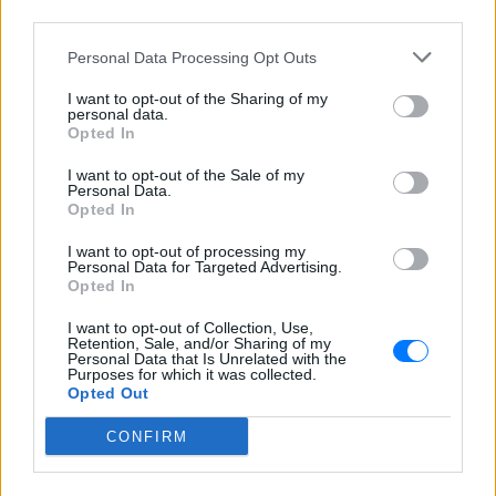
third parties.
Personal Data Processing Opt Outs
I want to opt-out of the Sharing of my
personal data.
Opted In
I want to opt-out of the Sale of my
Personal Data.
Opted In
I want to opt-out of processing my
ΔΕΙΤΕ ΕΠΙΣΗΣ
Personal Data for Targeted Advertising.
Opted In
ΣΤΗΝ ΙΔΙΑ ΚΑΤΗΓΟΡΙΑ
I want to opt-out of Collection, Use,
Retention, Sale, and/or Sharing of my
Personal Data that Is Unrelated with the
Πάνω από 45.000 διελεύσεις
Purposes for which it was collected.
ημερησίως στους Ευζώνους:
Opted Out
Μαζική άφιξη τουριστών από
τα Βαλκάνια
CONFIRM
ΣΉΜΕΡΑ