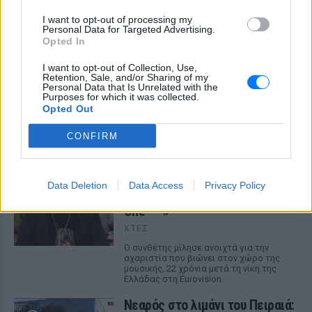
I want to opt-out of processing my
Personal Data for Targeted Advertising.
Opted In
I want to opt-out of Collection, Use,
Retention, Sale, and/or Sharing of my
Personal Data that Is Unrelated with the
ΔΕΙΤΕ ΕΠΙΣΗΣ
Purposes for which it was collected.
Opted Out
ΣΤΗΝ ΙΔΙΑ ΚΑΤΗΓΟΡΙΑ
CONFIRM
Χρήστος Δάντης: «Συνάδελφοι
προσπαθούν να ξεχάσουν ότι
Data Deletion
Data Access
Privacy Policy
έγραψα το """"My Number
One""""»
ΧΤΕΣ
Ο συνθέτης μίλησε ανοιχτά για την
αχαριστία που βιώνει στον χώρο της
μουσικής, 22 χρόνια μετά τη νίκη της
Ελλάδας στη Eurovision.
Νεαρός στο λιμάνι του Πειραιά: