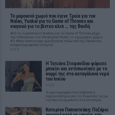
Το μαροκινό χωριό που έγινε Τροία για τον
Nolan, Yunkai για το Game of Thrones και
σκηνικό για το βίντεο κλιπ ... της Βανδή
Από το «Lawrence of Arabia» και το Game of Thrones μέχρι
την «Οδύσσεια» του Christopher Nolan, το οχυρωμένο χωριό
Αΐτ Μπεν Χαντού έχει φιλοξενήσει πάνω από έξι δεκαετίες
κινηματογραφικής ιστορίας
ΧΤΕΣ
Η Τατιάνα Στεφανίδου φόρεσε
μπικίνι και εντυπωσίασε με το
κορμί της στα καταγάλανα νερά
του Ιονίου
ΧΤΕΣ
Οι φωτογραφίες που ανέβασε η
παρουσιάστρια από τις διακοπές της με
τον Νίκο Ευαγγελάτο στα Επτάνησα
Κατερίνα Παπουτσάκη: Ποζάρει
χαμογελαστή με μπικίνι στη