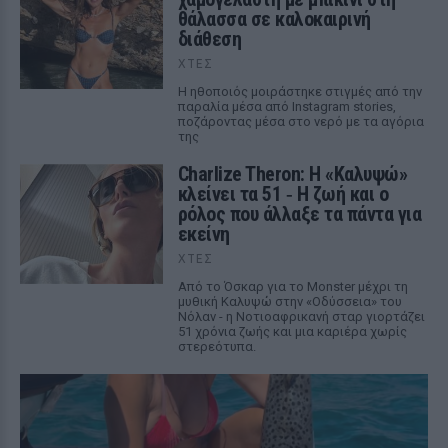
θάλασσα σε καλοκαιρινή
διάθεση
ΧΤΕΣ
Η ηθοποιός μοιράστηκε στιγμές από την
παραλία μέσα από Instagram stories,
ποζάροντας μέσα στο νερό με τα αγόρια
της
Charlize Theron: Η «Καλυψώ»
κλείνει τα 51 ‑ H ζωή και ο
ρόλος που άλλαξε τα πάντα για
εκείνη
ΧΤΕΣ
Από το Όσκαρ για το Monster μέχρι τη
μυθική Καλυψώ στην «Οδύσσεια» του
Νόλαν - η Νοτιοαφρικανή σταρ γιορτάζει
51 χρόνια ζωής και μια καριέρα χωρίς
στερεότυπα.