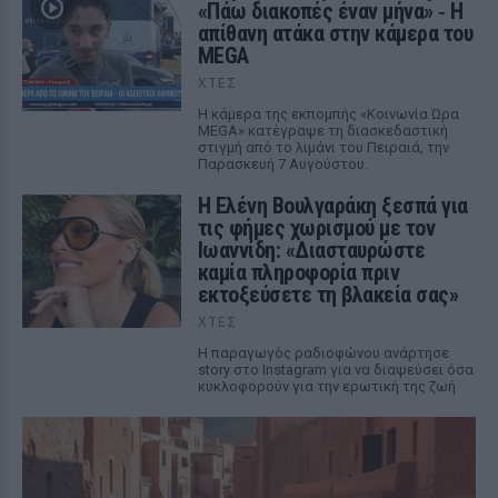
«Πάω διακοπές έναν μήνα» ‑ Η
απίθανη ατάκα στην κάμερα του
MEGA
ΧΤΕΣ
Η κάμερα της εκπομπής «Κοινωνία Ώρα
MEGA» κατέγραψε τη διασκεδαστική
στιγμή από το λιμάνι του Πειραιά, την
Παρασκευή 7 Αυγούστου.
Η Ελένη Βουλγαράκη ξεσπά για
τις φήμες χωρισμού με τον
Ιωαννίδη: «Διασταυρώστε
καμία πληροφορία πριν
εκτοξεύσετε τη βλακεία σας»
ΧΤΕΣ
Η παραγωγός ραδιοφώνου ανάρτησε
story στο Instagram για να διαψεύσει όσα
κυκλοφορούν για την ερωτική της ζωή