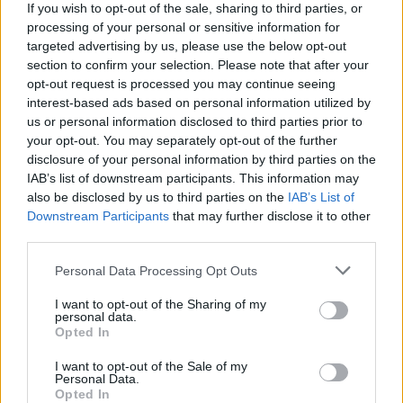
Εσύ μπήκες στο E-Daily.gr; Τα νέα της ημέρας
If you wish to opt-out of the sale, sharing to third parties, or
και ότι σου κάνει κλικ!
processing of your personal or sensitive information for
targeted advertising by us, please use the below opt-out
Ακολουθήστε το E-Radio.gr και στο Instagram
section to confirm your selection. Please note that after your
opt-out request is processed you may continue seeing
ΔΙΑΦΗΜΙΣΗ
interest-based ads based on personal information utilized by
us or personal information disclosed to third parties prior to
your opt-out. You may separately opt-out of the further
disclosure of your personal information by third parties on the
IAB’s list of downstream participants. This information may
also be disclosed by us to third parties on the
IAB’s List of
Downstream Participants
that may further disclose it to other
third parties.
Personal Data Processing Opt Outs
I want to opt-out of the Sharing of my
personal data.
Opted In
I want to opt-out of the Sale of my
Personal Data.
Opted In