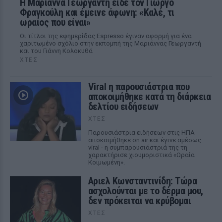
Η Μαριάννα Γεωργαντή είδε τον Γιώργο
Φραγκούλη και έμεινε άφωνη: «Καλέ, τι
ωραίος που είναι»
Οι τίτλοι της εφημερίδας Espresso έγιναν αφορμή για ένα
χαριτωμένο σχόλιο στην εκπομπή της Μαριάννας Γεωργαντή
και του Γιάννη Κολοκυθά
ΧΤΕΣ
Viral η παρουσιάστρια που
αποκοιμήθηκε κατά τη διάρκεια
δελτίου ειδήσεων
ΧΤΕΣ
Παρουσιάστρια ειδήσεων στις ΗΠΑ
αποκοιμήθηκε on air και έγινε αμέσως
viral - η συμπαρουσιάστριά της τη
χαρακτήρισε χιουμοριστικά «Ωραία
Κοιμωμένη».
Αριελ Κωνσταντινίδη: Τώρα
ασχολούνται με το δέρμα μου,
δεν πρόκειται να κρύβομαι
ΧΤΕΣ