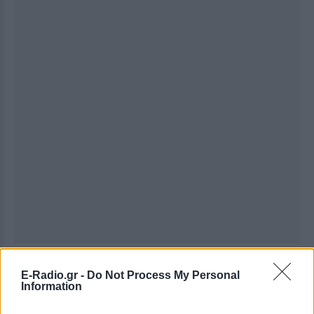
Ακολουθήστε το E-Radio.gr στο
Google News
E-Radio.gr -
Do Not Process My Personal
και μάθετε πρώτοι
τα πιο hot νέα
.
Information