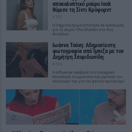
αποκαλυπτικό μαύρο look
θύμισε τη Σίντι Κρόφορντ
ΧΤΕΣ
Η 24χρονη πρωτοστάτησε σε εκδήλωση
για τη σειρά «The Shards» στο Λος
Αντζελες
Ιωάννα Τούνη: Αδημοσίευτη
φωτογραφία από Ίμπιζα με τον
Δημήτρη Σπυριδωνίδη
ΧΤΕΣ
Η influencer ανέβασε στο Instagram
throwback στιγμιότυπο και ρώτησε τον
σύντροφό της για τον φετινό προορισμό