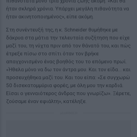
πιθανότατα μόνο τρία χρόνια ζωής ακόμη. «Και θα
ήταν σκληρά χρόνια. Υπάρχει μεγάλη πιθανότητα να
ήταν ακινητοποιημένος», είπε ακόμη.
Στη συνέντευξή της, η κ. Schneider θυμήθηκε με
δάκρυα στα μάτια την τελευταία συζήτηση που είχε
μαζί του, τη νύχτα πριν από τον θάνατό του, και πώς
έτρεξε πίσω στο σπίτι όταν τον βρήκε
απαγχονισμένο ένας βοηθός του το επόμενο πρωί.
«Ήθελα μόνο να δω τον άντρα μου. Και τον είδα... και
προσευχήθηκα μαζί του. Και του είπα: «Σε συγχωρώ
50 δισεκατομμύρια φορές, με όλη μου την καρδιά.
Είσαι ο γενναιότερος άνδρας που γνωρίζω». Ξέρετε,
ζούσαμε έναν εφιάλτη», κατέληξε.
ΔΙΑΦΗΜΙΣΗ